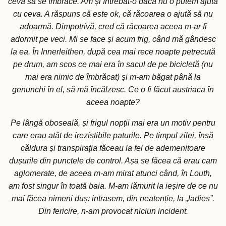
ceva să se îmbrace. Am și întrebat-o dacă nu o putem ajuta
cu ceva. A răspuns că este ok, că răcoarea o ajută să nu
adoarmă. Dimpotrivă, cred că răcoarea aceea m-ar fi
adormit pe veci. Mi se face și acum frig, când mă gândesc
la ea. În Innerleithen, după cea mai rece noapte petrecută
pe drum, am scos ce mai era în sacul de pe bicicletă (nu
mai era nimic de îmbrăcat) și m-am băgat până la
genunchi în el, să mă încălzesc. Ce o fi făcut austriaca în
aceea noapte?
Pe lângă oboseală, și frigul nopții mai era un motiv pentru
care erau atât de irezistibile paturile. Pe timpul zilei, însă
căldura și transpirația făceau la fel de ademenitoare
dușurile din punctele de control. Așa se făcea că erau cam
aglomerate, de aceea m-am mirat atunci când, în Louth,
am fost singur în toată baia. M-am lămurit la ieșire de ce nu
mai făcea nimeni duș: intrasem, din neatenție, la „ladies”.
Din fericire, n-am provocat niciun incident.