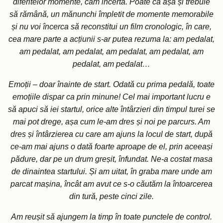
diferitelor momente, cam incertă. Poate că așa și trebuie
să rămână, un mănunchi împletit de momente memorabile
și nu voi încerca să reconstitui un film cronologic, în care,
cea mare parte a acțiunii s-ar putea rezuma la: am pedalat,
am pedalat, am pedalat, am pedalat, am pedalat, am
pedalat, am pedalat…
Emoții – doar înainte de start. Odată cu prima pedală, toate
emoțiile dispar ca prin minune! Cel mai important lucru e
să apuci să iei startul, orice alte întârzieri din timpul turei se
mai pot drege, așa cum le-am dres și noi pe parcurs. Am
dres și întârzierea cu care am ajuns la locul de start, după
ce-am mai ajuns o dată foarte aproape de el, prin aceeași
pădure, dar pe un drum greșit, înfundat. Ne-a costat masa
de dinaintea startului. Și am uitat, în graba mare unde am
parcat mașina, încât am avut ce s-o căutăm la întoarcerea
din tură, peste cinci zile.
Am reușit să ajungem la timp în toate punctele de control.