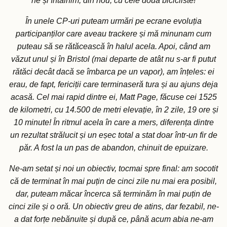
ne și întâlnim, din nou, cu cele două bicicliste!
În unele CP-uri puteam urmări pe ecrane evoluția
participanților care aveau trackere și mă minunam cum
puteau să se rătăcească în halul acela. Apoi, când am
văzut unul și în Bristol (mai departe de atât nu s-ar fi putut
rătăci decât dacă se îmbarca pe un vapor), am înțeles: ei
erau, de fapt, fericiții care terminaseră tura și au ajuns deja
acasă. Cel mai rapid dintre ei, Matt Page, făcuse cei 1525
de kilometri, cu 14.500 de metri elevație, în 2 zile, 19 ore și
10 minute! În ritmul acela în care a mers, diferența dintre
un rezultat strălucit și un eșec total a stat doar într-un fir de
păr. A fost la un pas de abandon, chinuit de epuizare.
Ne-am setat și noi un obiectiv, tocmai spre final: am socotit
că de terminat în mai puțin de cinci zile nu mai era posibil,
dar, puteam măcar încerca să terminăm în mai puțin de
cinci zile și o oră. Un obiectiv greu de atins, dar fezabil, ne-
a dat forțe nebănuite și după ce, până acum abia ne-am