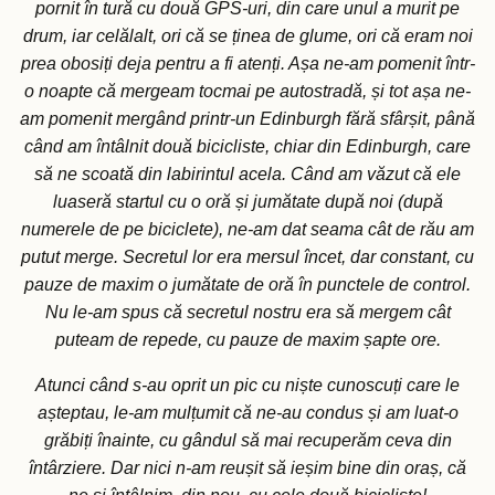
pornit în tură cu două GPS-uri, din care unul a murit pe
drum, iar celălalt, ori că se ținea de glume, ori că eram noi
prea obosiți deja pentru a fi atenți. Așa ne-am pomenit într-
o noapte că mergeam tocmai pe autostradă, și tot așa ne-
am pomenit mergând printr-un Edinburgh fără sfârșit, până
când am întâlnit două bicicliste, chiar din Edinburgh, care
să ne scoată din labirintul acela. Când am văzut că ele
luaseră startul cu o oră și jumătate după noi (după
numerele de pe biciclete), ne-am dat seama cât de rău am
putut merge. Secretul lor era mersul încet, dar constant, cu
pauze de maxim o jumătate de oră în punctele de control.
Nu le-am spus că secretul nostru era să mergem cât
puteam de repede, cu pauze de maxim șapte ore.
Atunci când s-au oprit un pic cu niște cunoscuți care le
așteptau, le-am mulțumit că ne-au condus și am luat-o
grăbiți înainte, cu gândul să mai recuperăm ceva din
întârziere. Dar nici n-am reușit să ieșim bine din oraș, că