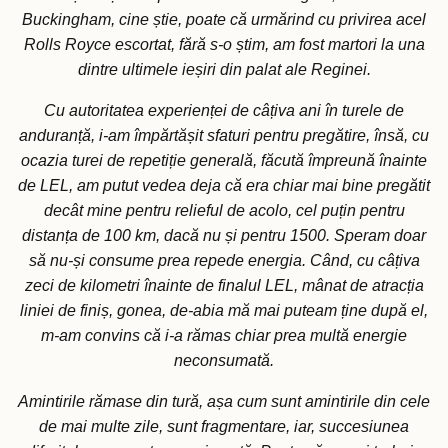
Buckingham, cine știe, poate că urmărind cu privirea acel
Rolls Royce escortat, fără s-o știm, am fost martori la una
dintre ultimele ieșiri din palat ale Reginei.
Cu autoritatea experienței de câțiva ani în turele de
anduranță, i-am împărtășit sfaturi pentru pregătire, însă, cu
ocazia turei de repetiție generală, făcută împreună înainte
de LEL, am putut vedea deja că era chiar mai bine pregătit
decât mine pentru relieful de acolo, cel puțin pentru
distanța de 100 km, dacă nu și pentru 1500. Speram doar
să nu-și consume prea repede energia. Când, cu câțiva
zeci de kilometri înainte de finalul LEL, mânat de atracția
liniei de finiș, gonea, de-abia mă mai puteam ține după el,
m-am convins că i-a rămas chiar prea multă energie
neconsumată.
Amintirile rămase din tură, așa cum sunt amintirile din cele
de mai multe zile, sunt fragmentare, iar, succesiunea