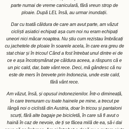
parte numai de vreme caniculară, fără vreun strop de
ploaie. După LEL însă, au urmar inundații.
Dar cu toată căldura de care am avut parte, am văzut
cicliști asiatici echipați așa cum noi nu eram echipați
uneori nici măcar noaptea. Nu știu cum rezistau îmbrăcați
cu jachetele de ploaie în soarele acela, în care era greu de
stat chiar și în tricou! Când a fost întrebat unul dintre ei de
ce e așa încotoșmănat pe căldura aceea, a răspuns că e
un pic cald, dar, bate vânt rece. Deci, mâ gândesc că nu
este de mers în brevete prin Indonezia, unde este cald,
fără vânt rece.
Am văzut, însă, și opusul indonezienilor. Într-o dimineață,
în care tremuram cu toate hainele pe mine, a trecut pe
lângă noi o ciclistă din Austria, doar în tricou și pantaloni
scurți, fără alte bagaje pe bicicletă, în care să fi avut o
haină în caz de nevoie, de ți se făcea milă de ea, să-i dai