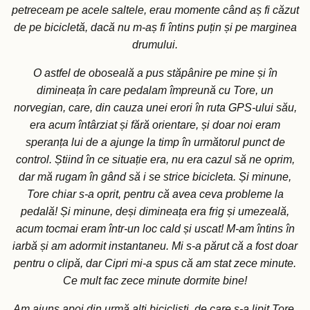
petreceam pe acele saltele, erau momente când aș fi căzut
de pe bicicletă, dacă nu m-aș fi întins puțin și pe marginea
drumului.
O astfel de oboseală a pus stăpânire pe mine și în
dimineața în care pedalam împreună cu Tore, un
norvegian, care, din cauza unei erori în ruta GPS-ului său,
era acum întârziat și fără orientare, și doar noi eram
speranța lui de a ajunge la timp în următorul punct de
control. Știind în ce situație era, nu era cazul să ne oprim,
dar mă rugam în gând să i se strice bicicleta. Și minune,
Tore chiar s-a oprit, pentru că avea ceva probleme la
pedală! Și minune, deși dimineața era frig și umezeală,
acum tocmai eram într-un loc cald și uscat! M-am întins în
iarbă și am adormit instantaneu. Mi s-a părut că a fost doar
pentru o clipă, dar Cipri mi-a spus că am stat zece minute.
Ce mult fac zece minute dormite bine!
Am ajuns apoi din urmă alți bicicliști, de care s-a lipit Tore,