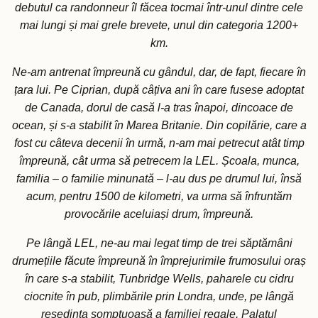
debutul ca randonneur îl făcea tocmai într-unul dintre cele
mai lungi și mai grele brevete, unul din categoria 1200+
km.
Ne-am antrenat împreună cu gândul, dar, de fapt, fiecare în
țara lui. Pe Ciprian, după câțiva ani în care fusese adoptat
de Canada, dorul de casă l-a tras înapoi, dincoace de
ocean, și s-a stabilit în Marea Britanie. Din copilărie, care a
fost cu câteva decenii în urmă, n-am mai petrecut atât timp
împreună, cât urma să petrecem la LEL. Școala, munca,
familia – o familie minunată – l-au dus pe drumul lui, însă
acum, pentru 1500 de kilometri, va urma să înfruntăm
provocările aceluiași drum, împreună.
Pe lângă LEL, ne-au mai legat timp de trei săptămâni
drumețiile făcute împreună în împrejurimile frumosului oraș
în care s-a stabilit, Tunbridge Wells, paharele cu cidru
ciocnite în pub, plimbările prin Londra, unde, pe lângă
reședința somptuoasă a familiei regale, Palatul