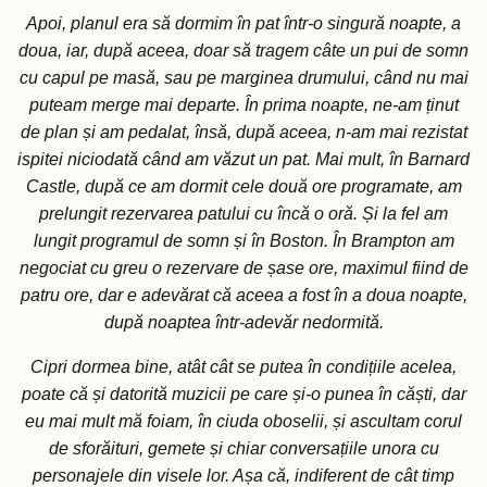
Apoi, planul era să dormim în pat într-o singură noapte, a
doua, iar, după aceea, doar să tragem câte un pui de somn
cu capul pe masă, sau pe marginea drumului, când nu mai
puteam merge mai departe. În prima noapte, ne-am ținut
de plan și am pedalat, însă, după aceea, n-am mai rezistat
ispitei niciodată când am văzut un pat. Mai mult, în Barnard
Castle, după ce am dormit cele două ore programate, am
prelungit rezervarea patului cu încă o oră. Și la fel am
lungit programul de somn și în Boston. În Brampton am
negociat cu greu o rezervare de șase ore, maximul fiind de
patru ore, dar e adevărat că aceea a fost în a doua noapte,
după noaptea într-adevăr nedormită.
Cipri dormea bine, atât cât se putea în condițiile acelea,
poate că și datorită muzicii pe care și-o punea în căști, dar
eu mai mult mă foiam, în ciuda oboselii, și ascultam corul
de sforăituri, gemete și chiar conversațiile unora cu
personajele din visele lor. Așa că, indiferent de cât timp