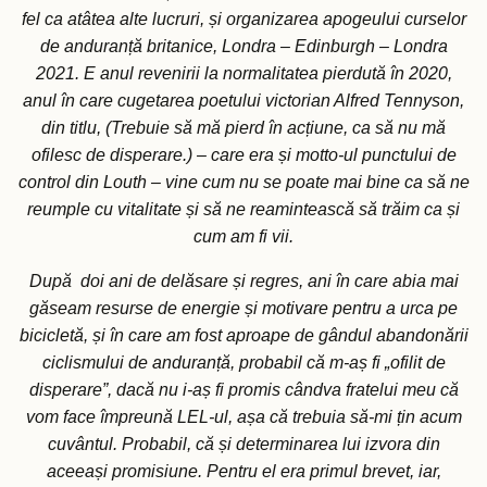
fel ca atâtea alte lucruri, și organizarea apogeului curselor
de anduranță britanice, Londra – Edinburgh – Londra
2021. E anul revenirii la normalitatea pierdută în 2020,
anul în care cugetarea poetului victorian Alfred Tennyson,
din titlu, (Trebuie să mă pierd în acțiune, ca să nu mă
ofilesc de disperare.) – care era și motto-ul punctului de
control din Louth – vine cum nu se poate mai bine ca să ne
reumple cu vitalitate și să ne reamintească să trăim ca și
cum am fi vii.
După doi ani de delăsare și regres, ani în care abia mai
găseam resurse de energie și motivare pentru a urca pe
bicicletă, și în care am fost aproape de gândul abandonării
ciclismului de anduranță, probabil că m-aș fi „ofilit de
disperare”, dacă nu i-aș fi promis cândva fratelui meu că
vom face împreună LEL-ul, așa că trebuia să-mi țin acum
cuvântul. Probabil, că și determinarea lui izvora din
aceeași promisiune. Pentru el era primul brevet, iar,