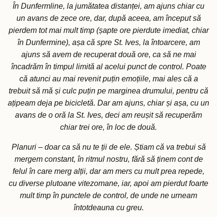
În Dunfermline, la jumătatea distanței, am ajuns chiar cu
un avans de zece ore, dar, după aceea, am început să
pierdem tot mai mult timp (șapte ore pierdute imediat, chiar
în Dunfermine), așa că spre St. Ives, la întoarcere, am
ajuns să avem de recuperat două ore, ca să ne mai
încadrăm în timpul limită al acelui punct de control. Poate
că atunci au mai revenit puțin emoțiile, mai ales că a
trebuit să mă și culc puțin pe marginea drumului, pentru că
ațipeam deja pe bicicletă. Dar am ajuns, chiar și așa, cu un
avans de o oră la St. Ives, deci am reușit să recuperăm
chiar trei ore, în loc de două.
Planuri – doar ca să nu te ții de ele. Știam că va trebui să
mergem constant, în ritmul nostru, fără să ținem cont de
felul în care merg alții, dar am mers cu mult prea repede,
cu diverse plutoane vitezomane, iar, apoi am pierdut foarte
mult timp în punctele de control, de unde ne urneam
întotdeauna cu greu.