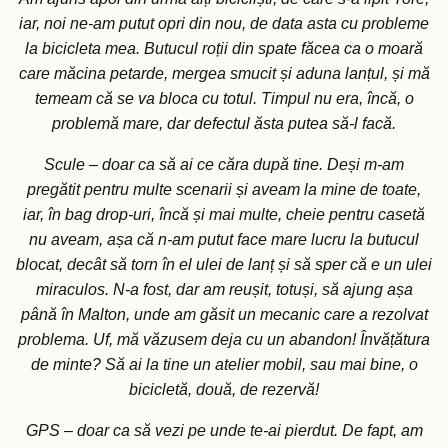
iar, noi ne-am putut opri din nou, de data asta cu probleme
la bicicleta mea. Butucul roții din spate făcea ca o moară
care măcina petarde, mergea smucit și aduna lanțul, și mă
temeam că se va bloca cu totul. Timpul nu era, încă, o
problemă mare, dar defectul ăsta putea să-l facă.
Scule – doar ca să ai ce căra după tine. Deși m-am
pregătit pentru multe scenarii și aveam la mine de toate,
iar, în bag drop-uri, încă și mai multe, cheie pentru casetă
nu aveam, așa că n-am putut face mare lucru la butucul
blocat, decât să torn în el ulei de lanț și să sper că e un ulei
miraculos. N-a fost, dar am reușit, totuși, să ajung așa
până în Malton, unde am găsit un mecanic care a rezolvat
problema. Uf, mă văzusem deja cu un abandon! Învățătura
de minte? Să ai la tine un atelier mobil, sau mai bine, o
bicicletă, două, de rezervă!
GPS – doar ca să vezi pe unde te-ai pierdut. De fapt, am