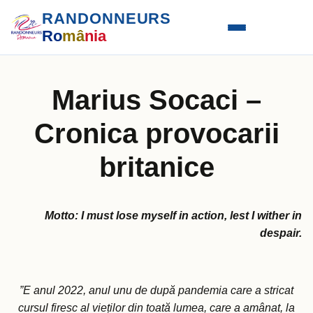
RANDONNEURS
Ro
mâ
nia
Marius Socaci –
Cronica provocarii
britanice
Motto: I must lose myself in action, lest I wither in
despair.
”E anul 2022, anul unu de după pandemia care a stricat
cursul firesc al vieților din toată lumea, care a amânat, la