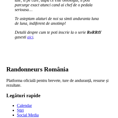
tale, si pe care, dupa ce este omologat, il poti
parcurge exact atunci cand ai chef de o pedala
serioasa…
Te asteptam alaturi de noi sa simti anduranta luna
de luna, indiferent de anotimp!
Detalii despre cum te poti inscrie la o serie
RoRRtY
gasesti
aici
.
Randonneurs România
Platforma oficială pentru brevete, ture de anduranță, resurse și
rezultate.
Legături rapide
Calendar
Știri
Social Media