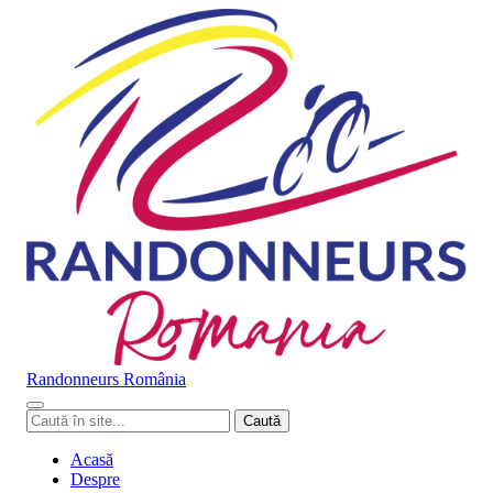
Randonneurs
Ro
mâ
nia
Caută
Caută
în
site
Acasă
Despre