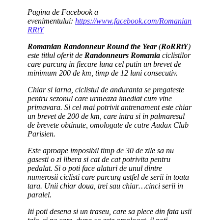
Pagina de Facebook a
evenimentului:
https://www.facebook.com/Romanian
RRtY
Romanian Randonneur Round the Year
(
RoRRtY
)
este titlul oferit de
Randonneurs Romania
ciclistilor
care parcurg in fiecare luna cel putin un brevet de
minimum 200 de km, timp de 12 luni consecutiv.
Chiar si iarna, ciclistul de anduranta se pregateste
pentru sezonul care urmeaza imediat cum vine
primavara. Si cel mai potrivit antrenament este chiar
un brevet de 200 de km, care intra si in palmaresul
de brevete obtinute, omologate de catre Audax Club
Parisien.
Este aproape imposibil timp de 30 de zile sa nu
gasesti o zi libera si cat de cat potrivita pentru
pedalat. Si o poti face alaturi de unul dintre
numerosii ciclisti care parcurg astfel de serii in toata
tara. Unii chiar doua, trei sau chiar…cinci serii in
paralel.
Iti poti desena si un traseu, care sa plece din fata usii