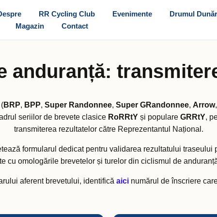
Despre
RR Cycling Club
Evenimente
Drumul Dunăr
Magazin
Contact
e anduranță: transmitere
(
BRP
,
BPP
,
Super Randonnee
,
Super GRandonnee
,
Arrow
adrul seriilor de brevete clasice
RoRRtY
și populare
GRRtY
, p
transmiterea rezultatelor către Reprezentantul Național.
ază formularul dedicat pentru validarea rezultatului traseului pa
e cu omologările brevetelor și turelor din ciclismul de anduran
ului aferent brevetului, identifică
aici
numărul de înscriere care 