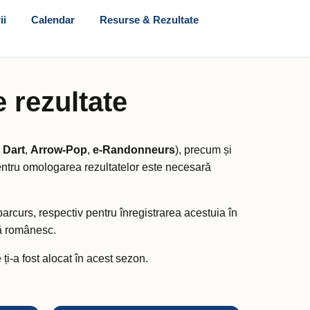
ii
Calendar
Resurse & Rezultate
 rezultate
,
Dart
,
Arrow-Pop
,
e-Randonneurs
), precum și
entru omologarea rezultatelor este necesară
rcurs, respectiv pentru înregistrarea acestuia în
ță românesc.
ți-a fost alocat în acest sezon.