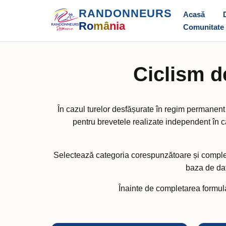
RANDONNEURS
Acasă
Ro
mâ
nia
Comunitate
Ciclism d
În cazul turelor desfășurate în regim permanent 
pentru brevetele realizate independent în c
Selectează categoria corespunzătoare și complete
baza de dat
Înainte de completarea formular