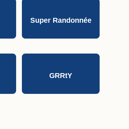
Super Randonnée
GRRtY