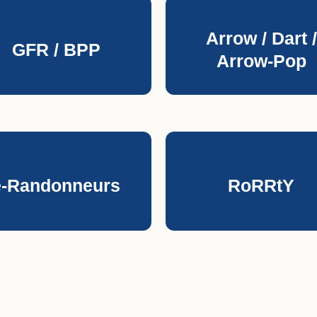
Arrow / Dart /
GFR / BPP
Arrow-Pop
e-Randonneurs
RoRRtY