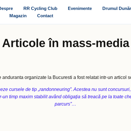
Despre
RR Cycling Club
Evenimente
Drumul Dunăr
Magazin
Contact
Articole în mass-media
 anduranta organizate la Bucuresti a fost relatat intr-un articol 
ze cursele de tip „randonneuring”. Acestea nu sunt concursuri, d
tr-un timp maxim stabilit având obligaţia să treacă pe la toate c
parcurs”…