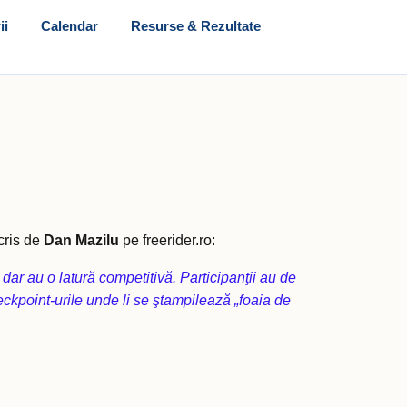
ii
Calendar
Resurse & Rezultate
scris de
Dan Mazilu
pe freerider.ro:
ar au o latură competitivă. Participanţii au de
heckpoint-urile unde li se ştampilează „foaia de