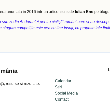
ra anuntata in 2016 intr-un articol scris de
Iulian Ene
pe blogu
 sub zodia Anduranței pentru cicliștii români care și-au descoper
e singura competiție este cea cu tine însuți, cu propriile tale lim
omânia
Calendar
ă, resurse și rezultate.
Știri
Social Media
Contact