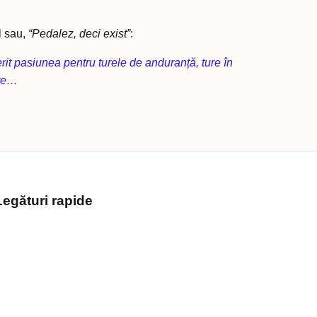
l sau,
“Pedalez, deci exist”
:
it pasiunea pentru turele de anduranță, ture în
ite…
Legături rapide