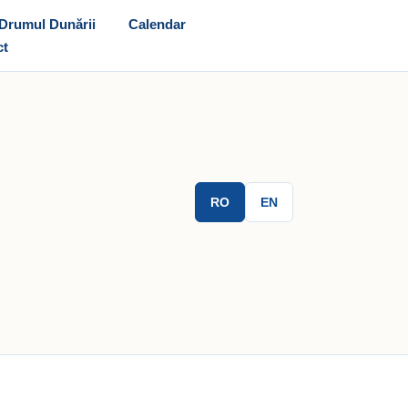
Drumul Dunării
Calendar
ct
RO
EN