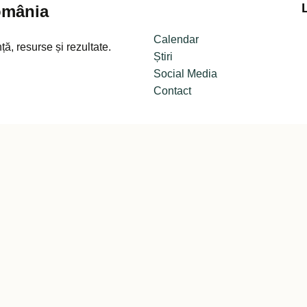
omânia
Calendar
ă, resurse și rezultate.
Știri
Social Media
Contact