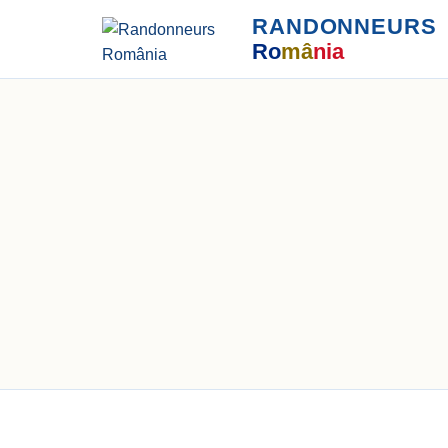
RANDONNEURS
Ro
mâ
nia