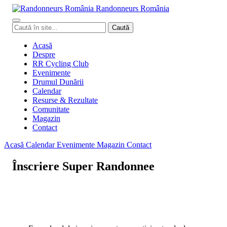
Randonneurs
Ro
mâ
nia
Caută
Caută
în
site
Acasă
Despre
RR Cycling Club
Evenimente
Drumul Dunării
Calendar
Resurse & Rezultate
Comunitate
Magazin
Contact
Acasă
Calendar
Evenimente
Magazin
Contact
Înscriere Super Randonnee