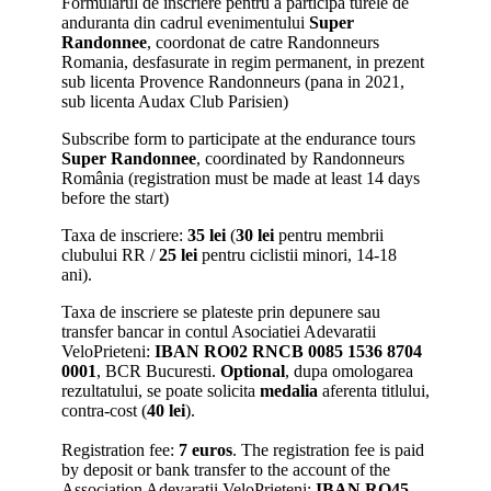
Formularul de inscriere pentru a participa turele de
anduranta din cadrul evenimentului
Super
Randonnee
, coordonat de catre Randonneurs
Romania, desfasurate in regim permanent, in prezent
sub licenta Provence Randonneurs (pana in 2021,
sub licenta Audax Club Parisien)
Subscribe form to participate at the endurance tours
Super Randonnee
, coordinated by Randonneurs
România (registration must be made at least 14 days
before the start)
Taxa de inscriere:
35 lei
(
30 lei
pentru membrii
clubului RR /
25 lei
pentru ciclistii minori, 14-18
ani).
Taxa de inscriere se plateste prin depunere sau
transfer bancar in contul Asociatiei Adevaratii
VeloPrieteni:
IBAN RO02 RNCB 0085 1536 8704
0001
, BCR Bucuresti.
Optional
, dupa omologarea
rezultatului, se poate solicita
medalia
aferenta titlului,
contra-cost (
40 lei
).
Registration fee:
7 euros
. The registration fee is paid
by deposit or bank transfer to the account of the
Association Adevaratii VeloPrieteni:
IBAN RO45