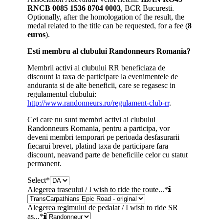
RNCB 0085 1536 8704 0003
, BCR Bucuresti.
Optionally, after the homologation of the result, the
medal related to the title can be requested, for a fee (
8
euros
).
Esti membru al clubului Randonneurs Romania?
Membrii activi ai clubului RR beneficiaza de
discount la taxa de participare la evenimentele de
anduranta si de alte beneficii, care se regasesc in
regulamentul clubului:
http://www.randonneurs.ro/regulament-club-rr
.
Cei care nu sunt membri activi ai clubului
Randonneurs Romania, pentru a participa, vor
deveni membri temporari pe perioada desfasurarii
fiecarui brevet, platind taxa de participare fara
discount, neavand parte de beneficiile celor cu statut
permanent.
Select
*
Alegerea traseului / I wish to ride the route...
*
Alegerea regimului de pedalat / I wish to ride SR
as...
*