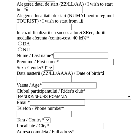
Alegerea datei de start (ZZ/LL/AA) / I wish to start
in...
*
Alegerea localitatii de start (NUMAI pentru regimul
TOURIST) / I wish to start from...
In cazul finalizarii cu succes a turei SRee, doriti
medalia aferenta (contra-cost, 40 lei)?
*
DA
NU
Nume / Last name
*
Prenume / First name
*
Sex / Gender
*
Data nasterii (ZZ/LL/AAAA) / Date of birth
*
Varsta / Age
*
Clubul participantului / Rider's club
*
Email
*
Telefon / Phone number
*
Tara / Contry
*
Localitate / City
*
Adresa completa / Full adress
*