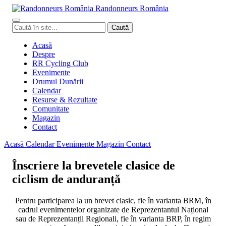
Randonneurs
Ro
mâ
nia
Caută
Caută
în
site
Acasă
Despre
RR Cycling Club
Evenimente
Drumul Dunării
Calendar
Resurse & Rezultate
Comunitate
Magazin
Contact
Acasă
Calendar
Evenimente
Magazin
Contact
Înscriere la brevetele clasice de
ciclism de anduranță
Pentru participarea la un brevet clasic, fie în varianta BRM, în
cadrul evenimentelor organizate de Reprezentantul Național
sau de Reprezentanții Regionali, fie în varianta BRP, în regim