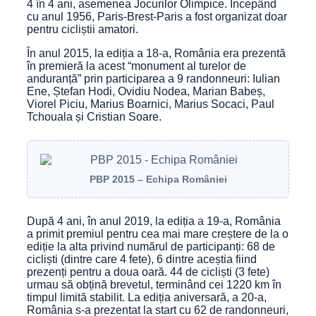
4 în 4 ani, asemenea Jocurilor Olimpice. Începând
cu anul 1956, Paris-Brest-Paris a fost organizat doar
pentru cicliștii amatori.
În anul 2015, la ediția a 18-a, România era prezentă
în premieră la acest “monument al turelor de
anduranță” prin participarea a 9 randonneuri: Iulian
Ene, Ștefan Hodi, Ovidiu Nodea, Marian Babeș,
Viorel Piciu, Marius Boarnici, Marius Socaci, Paul
Tchouala și Cristian Soare.
PBP 2015 – Echipa României
După 4 ani, în anul 2019, la ediția a 19-a, România
a primit premiul pentru cea mai mare creștere de la o
ediție la alta privind numărul de participanți: 68 de
cicliști (dintre care 4 fete), 6 dintre aceștia fiind
prezenți pentru a doua oară. 44 de cicliști (3 fete)
urmau să obțină brevetul, terminând cei 1220 km în
timpul limită stabilit. La ediția aniversară, a 20-a,
România s-a prezentat la start cu 62 de randonneuri,