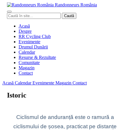
Randonneurs
Ro
mâ
nia
Caută
Caută
în
site
Acasă
Despre
RR Cycling Club
Evenimente
Drumul Dunării
Calendar
Resurse & Rezultate
Comunitate
Magazin
Contact
Acasă
Calendar
Evenimente
Magazin
Contact
Istoric
Ciclismul de anduranță este o ramură a
ciclismului de șosea, practicat pe distanțe