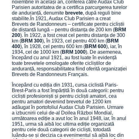
noiembrie în același an, conferea către Audax Club
Parisien autoritatea de a certifica parcurgerea turelor
de anduranță, denumite
brevete
, după reguli bine
stabilite.În 1921, Audax Club Parisien a creat
Brevets de Randonneurs – certificate pentru cicliștii
de distanță lungă – pentru distanța de 200 km (
BRM
200
). În 1922, a fost creat cel pentru distanța de 300
km (
BRM 300
), în 1923, cel pentru 400 km (
BRM
400
), în 1928, cel pentru 600 km (
BRM 600
), iar, în
1934, cel de 1000 km (
BRM 1000
). De asemenea,
începând cu anul 1921, au fost luate în evidență
toate brevetele omologate oferite cicliștilor de
anduranță, responsabilitatea fiind oferită organizației
Brevets de Randonneurs Français.
Începând cu ediția din 1931, cursa ciclistă Paris-
Brest-Paris a fost împărțită în două categorii: pentru
cicliști profesioniști și pentru cicliști amatori, cea
pentru amatori devenind brevetul de 1200 km
adăugat în portofoliul Audax Club Parisien. Urmare
a izbucnirii celui de-al Doilea Război Mondial,
următoarea ediție a avut loc în anul 1948, iar, în anul
1951, urma să aibă loc ultima ediție organizată
pentru cele două categorii de cicliști, totodată
luându-se și decizia ca evenimentul să aibă loc din