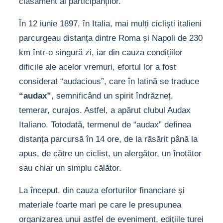
clasament al participanților.
În 12 iunie 1897, în Italia, mai mulți cicliști italieni
parcurgeau distanța dintre Roma și Napoli de 230
km într-o singură zi, iar din cauza condițiilor
dificile ale acelor vremuri, efortul lor a fost
considerat “audacious”, care în latină se traduce
“audax”
, semnificând un spirit îndrăzneț,
temerar, curajos. Astfel, a apărut clubul Audax
Italiano. Totodată, termenul de “audax” definea
distanța parcursă în 14 ore, de la răsărit până la
apus, de către un ciclist, un alergător, un înotător
sau chiar un simplu călător.
La început, din cauza eforturilor financiare și
materiale foarte mari pe care le presupunea
organizarea unui astfel de eveniment, edițiile turei