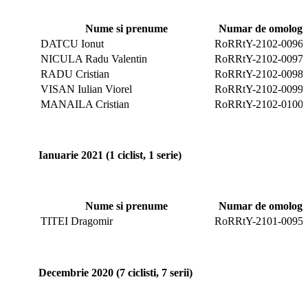
Nume si prenume
Numar de omologar
DATCU Ionut
RoRRtY-2102-0096
NICULA Radu Valentin
RoRRtY-2102-0097
RADU Cristian
RoRRtY-2102-0098
VISAN Iulian Viorel
RoRRtY-2102-0099
MANAILA Cristian
RoRRtY-2102-0100
Ianuarie 2021 (1 ciclist, 1 serie)
Nume si prenume
Numar de omologar
TITEI Dragomir
RoRRtY-2101-0095
Decembrie 2020 (7 ciclisti, 7 serii)