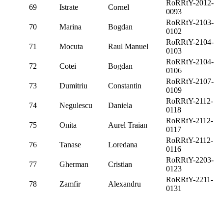
RoRRtY-2012-
69
Istrate
Cornel
0093
RoRRtY-2103-
70
Marina
Bogdan
0102
RoRRtY-2104-
71
Mocuta
Raul Manuel
0103
RoRRtY-2104-
72
Cotei
Bogdan
0106
RoRRtY-2107-
73
Dumitriu
Constantin
0109
RoRRtY-2112-
74
Negulescu
Daniela
0118
RoRRtY-2112-
75
Onita
Aurel Traian
0117
RoRRtY-2112-
76
Tanase
Loredana
0116
RoRRtY-2203-
77
Gherman
Cristian
0123
RoRRtY-2211-
78
Zamfir
Alexandru
0131