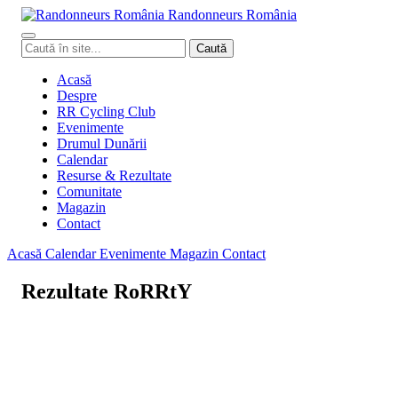
Randonneurs
Ro
mâ
nia
Caută
Caută
în
site
Acasă
Despre
RR Cycling Club
Evenimente
Drumul Dunării
Calendar
Resurse & Rezultate
Comunitate
Magazin
Contact
Acasă
Calendar
Evenimente
Magazin
Contact
Rezultate RoRRtY