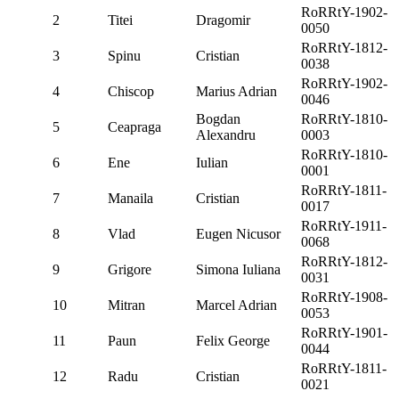
RoRRtY-1902-
2
Titei
Dragomir
0050
RoRRtY-1812-
3
Spinu
Cristian
0038
RoRRtY-1902-
4
Chiscop
Marius Adrian
0046
Bogdan
RoRRtY-1810-
5
Ceapraga
Alexandru
0003
RoRRtY-1810-
6
Ene
Iulian
0001
RoRRtY-1811-
7
Manaila
Cristian
0017
RoRRtY-1911-
8
Vlad
Eugen Nicusor
0068
RoRRtY-1812-
9
Grigore
Simona Iuliana
0031
RoRRtY-1908-
10
Mitran
Marcel Adrian
0053
RoRRtY-1901-
11
Paun
Felix George
0044
RoRRtY-1811-
12
Radu
Cristian
0021