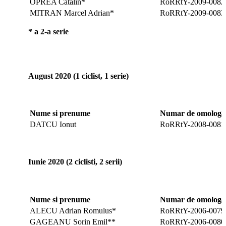
OPREA Catalin*
RoRRtY-2009-0082
MITRAN Marcel Adrian*
RoRRtY-2009-0083
* a 2-a serie
August 2020 (1 ciclist, 1 serie)
Nume si prenume
Numar de omologar
DATCU Ionut
RoRRtY-2008-0081
Iunie 2020 (2 ciclisti, 2 serii)
Nume si prenume
Numar de omologar
ALECU Adrian Romulus*
RoRRtY-2006-0079
GAGEANU Sorin Emil**
RoRRtY-2006-0080