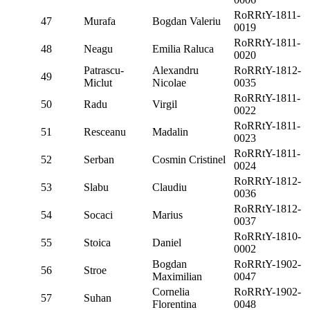
RoRRtY-1811-
47
Murafa
Bogdan Valeriu
0019
RoRRtY-1811-
48
Neagu
Emilia Raluca
0020
Patrascu-
Alexandru
RoRRtY-1812-
49
Miclut
Nicolae
0035
RoRRtY-1811-
50
Radu
Virgil
0022
RoRRtY-1811-
51
Resceanu
Madalin
0023
RoRRtY-1811-
52
Serban
Cosmin Cristinel
0024
RoRRtY-1812-
53
Slabu
Claudiu
0036
RoRRtY-1812-
54
Socaci
Marius
0037
RoRRtY-1810-
55
Stoica
Daniel
0002
Bogdan
RoRRtY-1902-
56
Stroe
Maximilian
0047
Cornelia
RoRRtY-1902-
57
Suhan
Florentina
0048