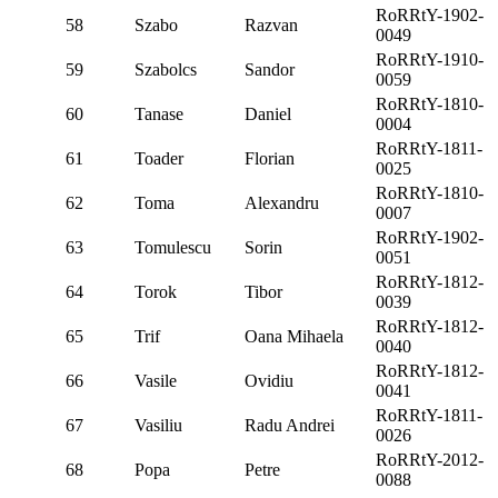
RoRRtY-1902-
58
Szabo
Razvan
0049
RoRRtY-1910-
59
Szabolcs
Sandor
0059
RoRRtY-1810-
60
Tanase
Daniel
0004
RoRRtY-1811-
61
Toader
Florian
0025
RoRRtY-1810-
62
Toma
Alexandru
0007
RoRRtY-1902-
63
Tomulescu
Sorin
0051
RoRRtY-1812-
64
Torok
Tibor
0039
RoRRtY-1812-
65
Trif
Oana Mihaela
0040
RoRRtY-1812-
66
Vasile
Ovidiu
0041
RoRRtY-1811-
67
Vasiliu
Radu Andrei
0026
RoRRtY-2012-
68
Popa
Petre
0088