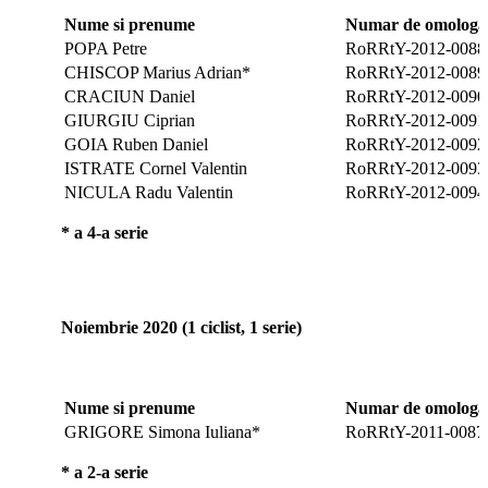
Nume si prenume
Numar de omologar
POPA Petre
RoRRtY-2012-0088
CHISCOP Marius Adrian*
RoRRtY-2012-0089
CRACIUN Daniel
RoRRtY-2012-0090
GIURGIU Ciprian
RoRRtY-2012-0091
GOIA Ruben Daniel
RoRRtY-2012-0092
ISTRATE Cornel Valentin
RoRRtY-2012-0093
NICULA Radu Valentin
RoRRtY-2012-0094
* a 4-a serie
Noiembrie 2020 (1 ciclist, 1 serie)
Nume si prenume
Numar de omologar
GRIGORE Simona Iuliana*
RoRRtY-2011-0087
* a 2-a serie