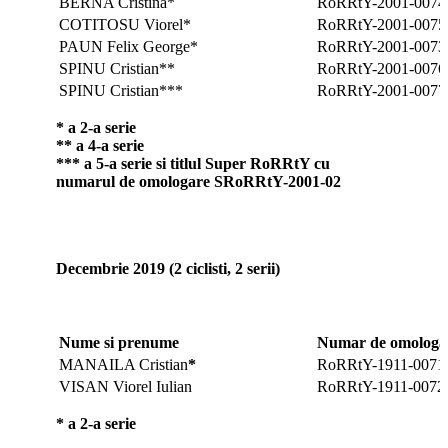
BERNA Cristina*
RoRRtY-2001-0074
COTITOSU Viorel*
RoRRtY-2001-0075
PAUN Felix George*
RoRRtY-2001-0073
SPINU Cristian**
RoRRtY-2001-0076
SPINU Cristian***
RoRRtY-2001-0077
* a 2-a serie
** a 4-a serie
*** a 5-a serie si titlul Super RoRRtY cu
numarul de omologare SRoRRtY-2001-02
Decembrie 2019 (2 ciclisti, 2 serii)
Nume si prenume
Numar de omologar
MANAILA Cristian
*
RoRRtY-1911-0071
VISAN Viorel Iulian
RoRRtY-1911-0072
* a 2-a serie