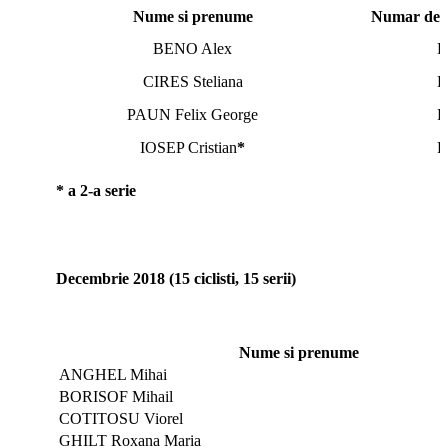
Nume si prenume
Numar de o
BENO Alex
R
CIRES Steliana
R
PAUN Felix George
R
IOSEP Cristian
*
R
* a 2-a serie
Decembrie 2018 (15 ciclisti, 15 serii)
Nume si prenume
ANGHEL Mihai
BORISOF Mihail
COTITOSU Viorel
GHILT Roxana Maria