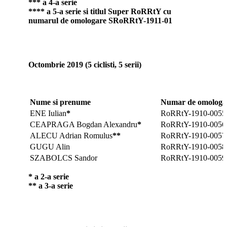
*
*
* a 4-a serie
*
*
*
* a 5-a serie si titlul Super RoRRtY cu
numarul de omologare SRoRRtY-1911-01
Octombrie 2019 (5 ciclisti, 5 serii)
Nume si prenume
Numar de omologar
ENE Iulian
*
RoRRtY-1910-0055
CEAPRAGA Bogdan Alexandru
*
RoRRtY-1910-0056
ALECU Adrian Romulus
**
RoRRtY-1910-0057
GUGU Alin
RoRRtY-1910-0058
SZABOLCS Sandor
RoRRtY-1910-0059
* a 2-a serie
** a 3-a serie