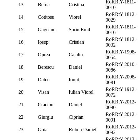
RoRRtY-1811-
13
Berna
Cristina
0010
RoRRtY-1812-
14
Cotitosu
Viorel
0029
RoRRtY-1811-
15
Gageanu
Sorin Emil
0016
RoRRtY-1812-
16
Iosep
Cristian
0032
RoRRtY-1908-
17
Oprea
Catalin
0054
RoRRtY-2010-
18
Berescu
Daniel
0086
RoRRtY-2008-
19
Datcu
Ionut
0081
RoRRtY-1912-
20
Visan
Iulian Viorel
0072
RoRRtY-2012-
21
Craciun
Daniel
0090
RoRRtY-2012-
22
Giurgiu
Ciprian
0091
RoRRtY-2012-
23
Goia
Ruben Daniel
0092
RoRRtY-2012-