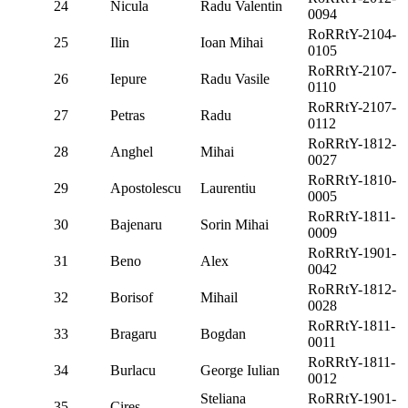
24
Nicula
Radu Valentin
0094
RoRRtY-2104-
25
Ilin
Ioan Mihai
0105
RoRRtY-2107-
26
Iepure
Radu Vasile
0110
RoRRtY-2107-
27
Petras
Radu
0112
RoRRtY-1812-
28
Anghel
Mihai
0027
RoRRtY-1810-
29
Apostolescu
Laurentiu
0005
RoRRtY-1811-
30
Bajenaru
Sorin Mihai
0009
RoRRtY-1901-
31
Beno
Alex
0042
RoRRtY-1812-
32
Borisof
Mihail
0028
RoRRtY-1811-
33
Bragaru
Bogdan
0011
RoRRtY-1811-
34
Burlacu
George Iulian
0012
Steliana
RoRRtY-1901-
35
Cires