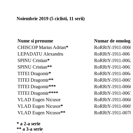
Noiembrie 2019 (5 ciclisti, 11 serii)
Nume si prenume
Numar de omologar
CHISCOP Marius Adrian
*
RoRRtY-1911-0060
LEPADATU Alexandru
RoRRtY-1911-0061
SPINU Cristian
*
RoRRtY-1911-0062
SPINU Cristian
*
*
RoRRtY-1911-0063
TITEI Dragomir
*
RoRRtY-1911-0064
TITEI Dragomir
*
*
RoRRtY-1911-0065
TITEI Dragomir
*
*
*
RoRRtY-1911-0066
TITEI Dragomir
*
*
*
*
RoRRtY-1911-0067
VLAD Eugen Nicusor
RoRRtY-1911-0068
VLAD Eugen Nicusor
*
RoRRtY-1911-0069
VLAD Eugen Nicusor
*
*
RoRRtY-1911-0070
* a 2-a serie
*
* a 3-a serie