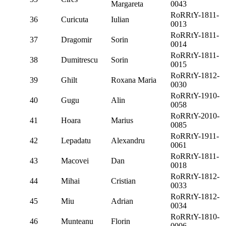
Margareta
0043
RoRRtY-1811-
36
Curicuta
Iulian
0013
RoRRtY-1811-
37
Dragomir
Sorin
0014
RoRRtY-1811-
38
Dumitrescu
Sorin
0015
RoRRtY-1812-
39
Ghilt
Roxana Maria
0030
RoRRtY-1910-
40
Gugu
Alin
0058
RoRRtY-2010-
41
Hoara
Marius
0085
RoRRtY-1911-
42
Lepadatu
Alexandru
0061
RoRRtY-1811-
43
Macovei
Dan
0018
RoRRtY-1812-
44
Mihai
Cristian
0033
RoRRtY-1812-
45
Miu
Adrian
0034
RoRRtY-1810-
46
Munteanu
Florin
0006