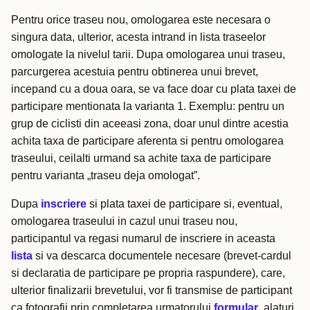
Pentru orice traseu nou, omologarea este necesara o
singura data, ulterior, acesta intrand in lista traseelor
omologate la nivelul tarii. Dupa omologarea unui traseu,
parcurgerea acestuia pentru obtinerea unui brevet,
incepand cu a doua oara, se va face doar cu plata taxei de
participare mentionata la varianta 1. Exemplu: pentru un
grup de ciclisti din aceeasi zona, doar unul dintre acestia
achita taxa de participare aferenta si pentru omologarea
traseului, ceilalti urmand sa achite taxa de participare
pentru varianta „traseu deja omologat”.
Dupa
inscriere
si plata taxei de participare si, eventual,
omologarea traseului in cazul unui traseu nou,
participantul va regasi numarul de inscriere in aceasta
lista
si va descarca documentele necesare (brevet-cardul
si declaratia de participare pe propria raspundere), care,
ulterior finalizarii brevetului, vor fi transmise de participant
ca fotografii prin completarea urmatorului
formular
, alaturi