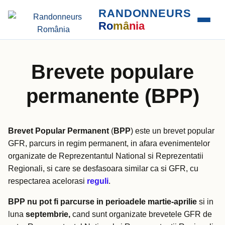
RANDONNEURS
Ro
mâ
nia
Brevete populare
permanente (BPP)
Brevet Popular Permanent
(
BPP
) este un brevet popular
GFR, parcurs in regim permanent, in afara evenimentelor
organizate de Reprezentantul National si Reprezentatii
Regionali, si care se desfasoara similar ca si GFR, cu
respectarea acelorasi
reguli
.
BPP
nu pot fi parcurse in perioadele martie-aprilie
si in
luna
septembrie,
cand sunt organizate brevetele GFR de