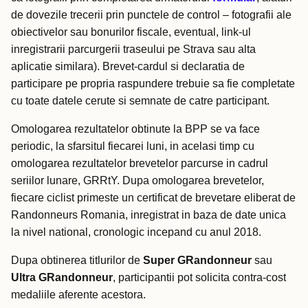
de dovezile trecerii prin punctele de control – fotografii ale
obiectivelor sau bonurilor fiscale, eventual, link-ul
inregistrarii parcurgerii traseului pe Strava sau alta
aplicatie similara). Brevet-cardul si declaratia de
participare pe propria raspundere trebuie sa fie completate
cu toate datele cerute si semnate de catre participant.
Omologarea rezultatelor obtinute la BPP se va face
periodic, la sfarsitul fiecarei luni, in acelasi timp cu
omologarea rezultatelor brevetelor parcurse in cadrul
seriilor lunare, GRRtY. Dupa omologarea brevetelor,
fiecare ciclist primeste un certificat de brevetare eliberat de
Randonneurs Romania, inregistrat in baza de date unica
la nivel national, cronologic incepand cu anul 2018.
Dupa obtinerea titlurilor de
Super GRandonneur
sau
Ultra GRandonneur
, participantii pot solicita contra-cost
medaliile aferente acestora.