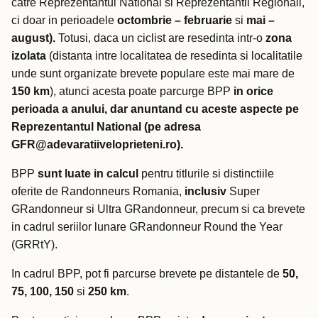
catre Reprezentantul National si Reprezentantii Regionali,
ci doar in perioadele
octombrie – februarie
si
mai –
august).
Totusi, daca un ciclist are resedinta intr-o
zona
izolata
(distanta intre localitatea de resedinta si localitatile
unde sunt organizate brevete populare este mai mare de
150 km
), atunci acesta poate parcurge BPP
in orice
perioada a anului, dar anuntand cu aceste aspecte pe
Reprezentantul National (pe adresa
GFR@adevaratiiveloprieteni.ro).
BPP
sunt luate in calcul
pentru titlurile si distinctiile
oferite de Randonneurs Romania,
inclusiv
Super
GRandonneur si Ultra GRandonneur, precum si ca brevete
in cadrul seriilor lunare GRandonneur Round the Year
(GRRtY).
In cadrul BPP, pot fi parcurse brevete pe distantele de
50,
75, 100, 150
si
250 km
.