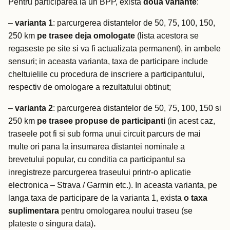
Pentru participarea la un BPP, exista
doua variante
:
–
varianta 1
: parcurgerea distantelor de 50, 75, 100, 150,
250 km
pe trasee deja omologate
(lista acestora se
regaseste pe site si va fi actualizata permanent), in ambele
sensuri; in aceasta varianta, taxa de participare include
cheltuielile cu procedura de inscriere a participantului,
respectiv de omologare a rezultatului obtinut;
–
varianta 2
: parcurgerea distantelor de 50, 75, 100, 150 si
250 km
pe trasee propuse de participanti
(in acest caz,
traseele pot fi si sub forma unui circuit parcurs de mai
multe ori pana la insumarea distantei nominale a
brevetului popular, cu conditia ca participantul sa
inregistreze parcurgerea traseului printr-o aplicatie
electronica – Strava / Garmin etc.). In aceasta varianta, pe
langa taxa de participare de la varianta 1, exista
o taxa
suplimentara
pentru omologarea noului traseu (se
plateste o singura data)
.