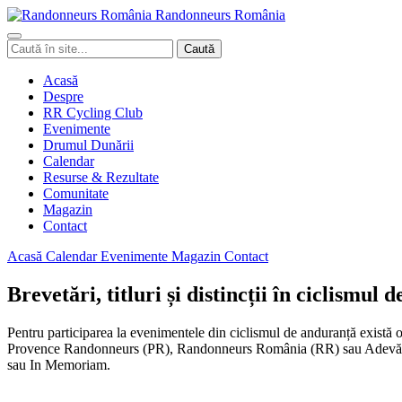
Randonneurs
Ro
mâ
nia
Caută
Caută
în
site
Acasă
Despre
RR Cycling Club
Evenimente
Drumul Dunării
Calendar
Resurse & Rezultate
Comunitate
Magazin
Contact
Acasă
Calendar
Evenimente
Magazin
Contact
Brevetări, titluri și distincții în ciclismul
Pentru participarea la evenimentele din ciclismul de anduranță există 
Provence Randonneurs (PR), Randonneurs România (RR) sau Adevărații V
sau In Memoriam.