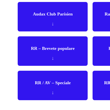
Audax Club Parisien
Ra
↓
RR – Brevete populare
↓
RR / AV – Speciale
RR
↓