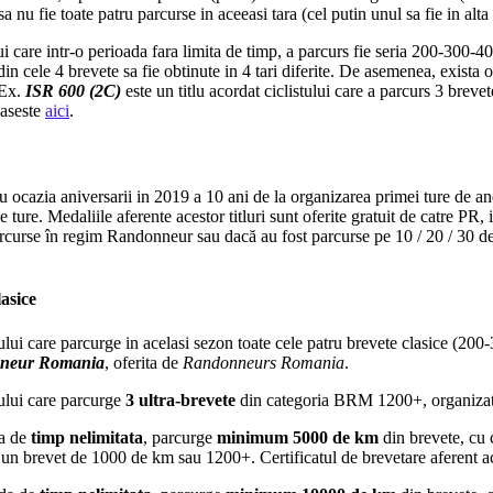
a nu fie toate patru parcurse in aceeasi tara (cel putin unul sa fie in alta 
ui care intr-o perioada fara limita de timp, a parcurs fie seria 200-300-4
e din cele 4 brevete sa fie obtinute in 4 tari diferite. De asemenea, exista 
 Ex.
ISR 600 (2C)
este un titlu acordat ciclistului care a parcurs 3 b
gaseste
aici
.
cu ocazia aniversarii in 2019 a 10 ani de la organizarea primei ture de 
e ture
. Medaliile aferente acestor titluri sunt oferite gratuit de catre PR, 
parcurse în regim Randonneur sau dacă au fost parcurse pe 10 / 20 / 30 de tr
asice
stului care parcurge in acelasi sezon toate cele patru brevete clasice (
nneur Romania
, oferita de
Randonneurs Romania
.
tului care parcurge
3 ultra-brevete
din categoria BRM 1200+, organiza
da de
timp nelimitata
, parcurge
minimum 5000 de km
din brevete, cu 
 un brevet de 1000 de km sau 1200+. Certificatul de brevetare aferent ace