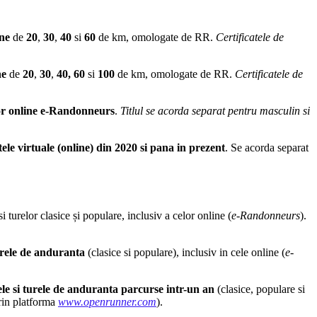
ine
de
20
,
30
,
40
si
60
de km, omologate de RR.
Certificatele de
ne
de
20
,
30
,
40,
60
si
100
de km
, omologate de RR.
Certificatele de
or online e-Randonneurs
.
Titlul s
e acorda separat pentru masculin si
tele virtuale (online) din 2020 si pana in prezent
. Se acorda separat
 turelor clasice și populare, inclusiv a celor online (
e-Randonneurs
).
turele de anduranta
(clasice si populare), inclusiv in cele online (
e-
ele si turele de anduranta parcurse intr-un an
(clasice, populare si
rin platforma
www.openrunner.com
).