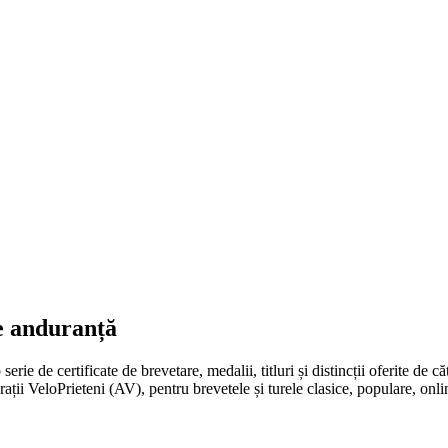
 de anduranță
o serie de certificate de brevetare, medalii, titluri și distincții oferi
eloPrieteni (AV), pentru brevetele și turele clasice, populare, online