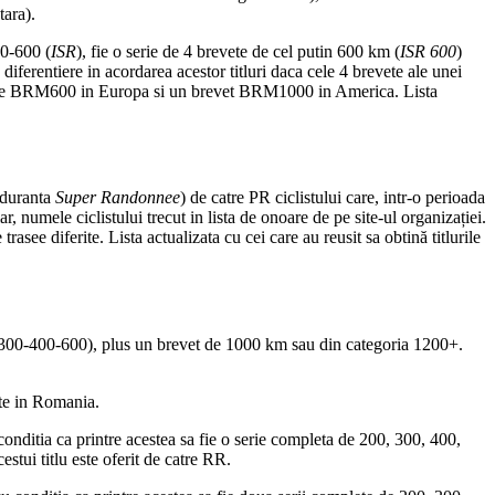
tara).
00-600 (
ISR
), fie o serie de 4 brevete de cel putin 600 km (
ISR 600
)
o diferentiere in acordarea acestor titluri daca cele 4 brevete ale unei
revete BRM600 in Europa si un brevet BRM1000 in America. Lista
anduranta
Super Randonnee
) de catre PR ciclistului care, intr-o perioada
iar, numele ciclistului trecut in lista de onoare de pe site-ul organizației.
asee diferite. Lista actualizata cu cei care au reusit sa obtină titlurile
200-300-400-600), plus un brevet de 1000 km sau din categoria 1200+.
te in Romania.
conditia ca printre acestea sa fie o serie completa de 200, 300, 400,
stui titlu este oferit de catre RR.