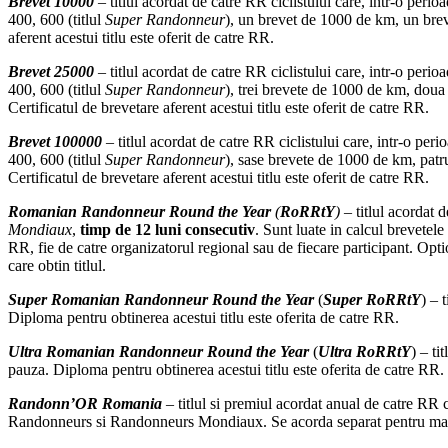
Brevet 10000
– titlul acordat de catre RR ciclistului care, intr-o perio
400, 600 (titlul
Super Randonneur
), un brevet de 1000 de km, un br
aferent acestui titlu este oferit de catre RR.
Brevet 25000
– titlul acordat de catre RR ciclistului care, intr-o perio
400, 600 (titlul
Super Randonneur
), trei brevete de 1000 de km, dou
Certificatul de brevetare aferent acestui titlu este oferit de catre RR.
Brevet 100000
– titlul acordat de catre RR ciclistului care, intr-o per
400, 600 (titlul
Super Randonneur
), sase brevete de 1000 de km, pat
Certificatul de brevetare aferent acestui titlu este oferit de catre RR.
Romanian Randonneur Round the Year
(
RoRRtY
)
– titlul acordat
Mondiaux
,
timp de 12 luni consecutiv
. Sunt luate in calcul brevete
RR, fie de catre organizatorul regional sau de fiecare participant. Optio
care obtin titlul.
Super Romanian Randonneur Round the Year
(
Super RoRRtY
) – 
Diploma pentru obtinerea acestui titlu este oferita de catre RR.
Ultra Romanian Randonneur Round the Year
(
Ultra RoRRtY
) – ti
pauza. Diploma pentru obtinerea acestui titlu este oferita de catre RR.
Randonn’OR Romania
– titlul si premiul acordat anual de catre RR 
Randonneurs si Randonneurs Mondiaux. Se acorda separat pentru mas