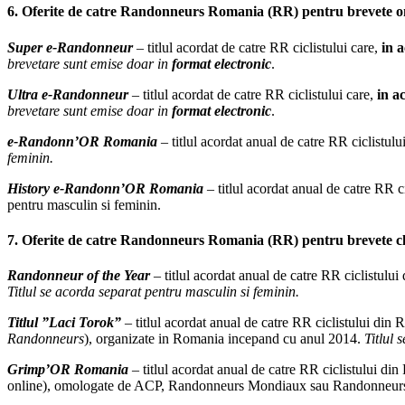
6. Oferite de catre Randonneurs Romania (RR) pentru brevete o
Super e-Randonneur
– titlul acordat de catre RR ciclistului care,
in a
brevetare sunt emise doar in
format electronic
.
Ultra e-Randonneur
–
titlul acordat de catre RR ciclistului care,
in a
brevetare sunt emise doar in
format electronic
.
e-Randonn’OR Romania
– titlul acordat anual de catre RR ciclistul
feminin.
History
e-Randonn’OR Romania
– titlul acordat anual de catre RR 
pentru masculin si feminin.
7. Oferite de catre Randonneurs Romania (RR) pentru brevete cla
Randonneur of the Year
– titlul acordat anual de catre RR ciclistului
Titlul s
e acorda separat pentru masculin si feminin.
Titlul ”Laci Torok”
– titlul acordat anual de catre RR ciclistului din
Randonneurs
), organizate in Romania incepand cu anul 2014.
Titlul s
Grimp’OR Romania
– titlul acordat anual de catre RR ciclistului din
online)
, omologate de ACP, Randonneurs Mondiaux sau Randonneurs Rom