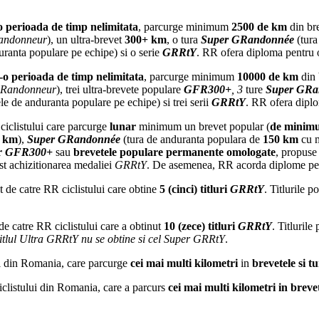
-o perioada de timp nelimitata
, parcurge minimum
2500 de km
din bre
andonneur
), un ultra-brevet
300+ km
, o tura
Super GRandonnée
(tura
uranta populare pe echipe) si o serie
GRRtY
. RR ofera diploma pentru ob
r-o perioada de timp nelimitata
, parcurge minimum
10000 de km
din 
GRandonneur
), trei ultra-brevete populare
GFR300+
, 3
ture
Super GRa
le de anduranta populare pe echipe) si trei serii
GRRtY
. RR ofera diplo
 ciclistului care parcurge
lunar
minimum un brevet popular (
de minim
e km
),
Super GRandonnée
(tura de anduranta populara de
150 km
cu 
r
GFR300+
sau
brevetele populare permanente omologate
, propuse 
cost achizitionarea medaliei
GRRtY
. De asemenea, RR acorda diplome pentru
at de catre RR ciclistului care obtine
5 (cinci) titluri
GRRtY
. Titlurile 
t de catre RR ciclistului care a obtinut
10 (zece) titluri
GRRtY
. Titluril
itlul Ultra GRRtY nu se obtine si cel Super GRRtY
.
lui din Romania, care parcurge
cei mai multi kilometri
in
brevetele si t
ciclistului din Romania, care a parcurs
cei mai multi kilometri in breve