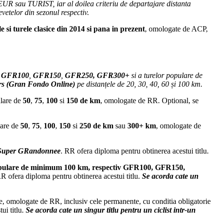
 sau TURIST, iar al doilea criteriu de departajare distanta
evetelor din sezonul respectiv.
e si turele clasice din 2014 si pana in prezent
, omologate de ACP,
GFR100
,
GFR150
,
GFR250, GFR300+
si a turelor populare de
urs (Gran Fondo Online)
pe distanțele de 20, 30, 40, 60 și 100 km.
ulare de
50
,
75
,
100
si
150
de km
, omologate de RR. Optional, se
ulare de
50
,
75
,
100
,
150
si
250
de km
sau
300+ km
, omologate de
Super GRandonnee
.
RR ofera diploma pentru obtinerea acestui titlu.
 populare de minimum 100 km, respectiv GFR100, GFR150,
R ofera diploma pentru obtinerea acestui titlu.
Se acorda cate un
re, omologate de RR, inclusiv cele permanente, cu conditia obligatorie
ui titlu.
Se acorda cate un singur titlu pentru un ciclist intr-un