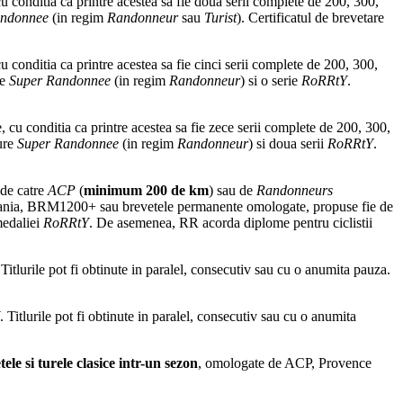
u conditia ca printre acestea sa fie doua serii complete de 200, 300,
andonnee
(in regim
Randonneur
sau
Turist
). Certificatul de brevetare
u conditia ca printre acestea sa fie cinci serii complete de 200, 300,
re
Super Randonnee
(in regim
Randonneur
) si o serie
RoRRtY
.
, cu conditia ca printre acestea sa fie zece serii complete de 200, 300,
ture
Super Randonnee
(in regim
Randonneur
) si doua serii
RoRRtY
.
 de catre
ACP
(
minimum 200 de km
) sau de
Randonneurs
mania, BRM1200+ sau brevetele permanente omologate, propuse fie de
 medaliei
RoRRtY
. De asemenea, RR acorda diplome pentru ciclistii
 Titlurile pot fi obtinute in paralel, consecutiv sau cu o anumita pauza.
. Titlurile pot fi obtinute in paralel, consecutiv sau cu o anumita
ele si turele clasice intr-un sezon
, omologate de ACP, Provence