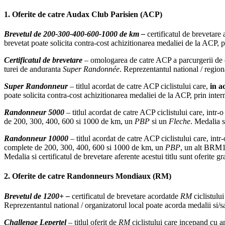
1. Oferite de catre Audax Club Parisien (ACP)
Brevetul de 200-300-400-600-1000 de km –
certificatul de brevetare
brevetat poate solicita contra-cost achizitionarea medaliei de la ACP
Certificatul de brevetare
– omologarea de catre ACP a parcurgerii de c
turei de anduranta
Super Randonnée
. Reprezentantul national / regiona
Super Randonneur
– titlul acordat de catre ACP ciclistului care,
in a
poate solicita contra-cost achizitionarea medaliei de la ACP, prin inte
Randonneur 5000
– titlul acordat de catre ACP ciclistului care, intr
de 200, 300, 400, 600 si 1000 de km, un
PBP
si un
Fleche
. Medalia s
Randonneur 10000
– titlul acordat de catre ACP ciclistului care, int
complete de 200, 300, 400, 600 si 1000 de km, un
PBP
, un alt BRM
Medalia si certificatul de brevetare aferente acestui titlu sunt oferite g
2. Oferite de catre Randonneurs Mondiaux (RM)
Brevetul de 1200+ –
certificatul de brevetare acordatde
RM
ciclistulu
Reprezentantul national / organizatorul local poate acorda medalii si/sa
Challenge Lepertel
– titlul oferit de
RM
ciclistului care incepand cu a