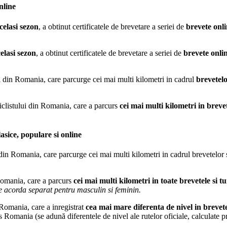
nline
celasi sezon
, a obtinut certificatele de brevetare a seriei de
brevete onl
celasi sezon
, a obtinut certificatele de brevetare a seriei de
brevete onli
ui din Romania, care parcurge cei mai multi kilometri in cadrul
brevetel
ciclistului din Romania, care a parcurs
cei mai multi kilometri in breve
sice, populare si online
 din Romania, care parcurge cei mai multi kilometri in cadrul brevetelor si
 Romania, care a parcurs
cei mai multi kilometri in toate brevetele si 
e acorda separat pentru masculin si feminin.
 Romania, care a inregistrat
cea mai mare diferenta de nivel in brevet
ania (se adună diferentele de nivel ale rutelor oficiale, calculate p