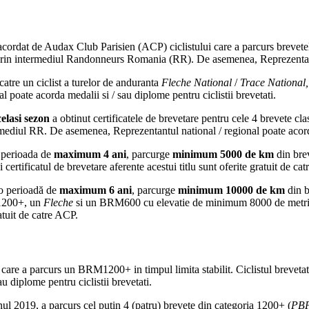
 acordat de Audax Club Parisien (ACP) ciclistului care a parcurs brevetele
, prin intermediul Randonneurs Romania (RR). De asemenea, Reprezentantul
atre un ciclist a turelor de anduranta
Fleche National
/
Trace National
l poate acorda medalii si / sau diplome pentru ciclistii brevetati.
celasi
sezon
a obtinut certificatele de brevetare pentru cele 4 brevete cla
rmediul RR. De asemenea, Reprezentantul national / regional poate acorda
-o perioada de
maximum 4 ani
, parcurge
minimum 5000 de km
din brev
i certificatul de brevetare aferente acestui titlu sunt oferite gratuit de ca
r-o perioadă de
maximum 6 ani
, parcurge
minimum 10000 de km
din b
1200+, un
Fleche
si un BRM600 cu elevatie de minimum 8000 de metri (
ratuit de catre ACP.
i care a parcurs un BRM1200+ in timpul limita stabilit. Ciclistul breve
u diplome pentru ciclistii brevetati.
nul 2019, a parcurs cel putin 4 (patru) brevete din categoria 1200+ (
PB