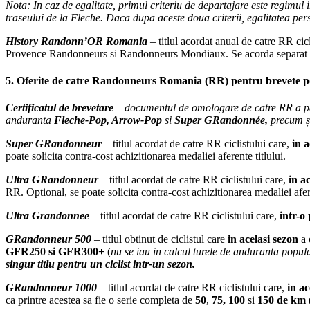
Nota: In caz de egalitate, primul criteriu de departajare este regimul 
traseului de la Fleche. Daca dupa aceste doua criterii, egalitatea persi
History Randonn’OR Romania
– titlul acordat anual de catre RR ci
Provence Randonneurs si Randonneurs Mondiaux. Se acorda separat p
5. Oferite de catre Randonneurs Romania (RR) pentru brevete 
Certificatul de brevetare
– documentul de omologare de catre RR a par
anduranta
Fleche-Pop, Arrow-Pop
si
Super GRandonnée,
precum ș
Super GRandonneur
– titlul acordat de catre RR ciclistului care,
in a
poate solicita contra-cost achizitionarea medaliei aferente titlului.
Ultra GRandonneur
–
titlul acordat de catre RR ciclistului care,
in a
RR. Optional, se poate solicita contra-cost achizitionarea medaliei afere
Ultra Grandonnee
– titlul acordat de catre RR ciclistului care,
intr-o
GRandonneur 500
– titlul obtinut de ciclistul care
in acelasi sezon
a 
GFR250 si GFR300+
(
nu se iau in calcul turele de anduranta pop
singur titlu pentru un ciclist intr-un sezon.
GRandonneur 1000
–
titlul acordat de catre RR ciclistului care,
in ac
ca printre acestea sa fie o serie completa de
50
,
75, 100
si
150 de km
(