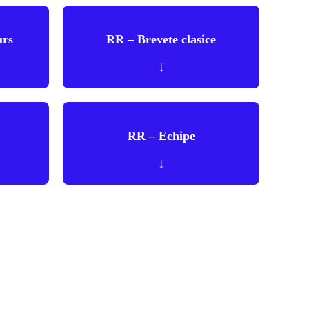
urs
RR – Brevete clasice
↓
RR – Echipe
↓