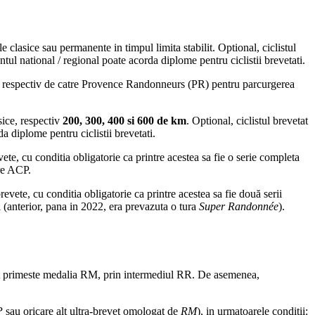
 clasice sau permanente in timpul limita stabilit. Optional, ciclistul
 national / regional poate acorda diplome pentru ciclistii brevetati.
,
respectiv de catre
Provence Randonneurs (PR) pentru parcurgerea
sice, respectiv
200, 300, 400 si 600 de km
. Optional, ciclistul brevetat
 diplome pentru ciclistii brevetati.
ete, cu conditia obligatorie ca printre acestea sa fie o serie completa
tre ACP.
revete, cu conditia obligatorie ca printre acestea sa fie două serii
anterior, pana in 2022, era prevazuta o tura
Super Randonnée
)
.
tat primeste medalia RM, prin intermediul RR
. De asemenea,
P
sau oricare alt ultra-brevet omologat de
RM
), in urmatoarele conditii: