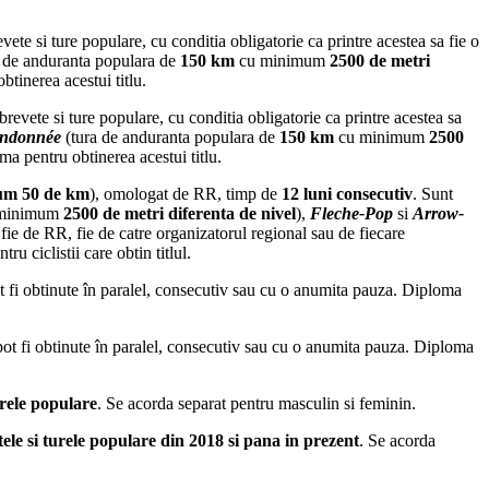
vete si ture populare, cu conditia obligatorie ca printre acestea sa fie o
 de anduranta populara de
150 km
cu minimum
2500 de metri
tinerea acestui titlu.
brevete si ture populare, cu conditia obligatorie ca printre acestea sa
ndonnée
(tura de anduranta populara de
150 km
cu minimum
2500
ma pentru obtinerea acestui titlu.
um 50 de km
), omologat de RR, timp de
12 luni consecutiv
. Sunt
minimum
2500 de metri diferenta de nivel
),
Fleche-Pop
si
Arrow-
fie de RR, fie de catre organizatorul regional sau de fiecare
 ciclistii care obtin titlul.
pot fi obtinute în paralel, consecutiv sau cu o anumita pauza. Diploma
e pot fi obtinute în paralel, consecutiv sau cu o anumita pauza. Diploma
urele populare
.
Se acorda separat pentru masculin si feminin.
tele si turele populare din 2018 si pana in prezent
. Se acorda