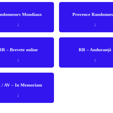
ndonneurs Mondiaux
Provence Randonne
↓
↓
RR – Brevete online
RR – Anduranță
↓
↓
 / AV – In Memoriam
↓