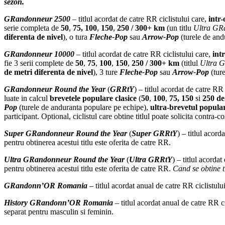
sezon.
GRandonneur 2500
– titlul acordat de catre RR ciclistului care,
intr
serie completa de
50
,
75,
100
,
150
,
250 / 300+ km
(un titlu
Ultra GR
diferenta de nivel
), o tura
Fleche-Pop
sau
Arrow-Pop
(turele de and
GRandonneur 10000
– titlul acordat de catre RR ciclistului care,
int
fie 3 serii complete de
50
,
75
,
100
,
150
,
250 / 300+ km
(titlul
Ultra 
de metri
diferenta de nivel
), 3 ture
Fleche-Pop
sau
Arrow-Pop
(ture
GRandonneur Round the Year
(
GRRtY
) – titlul acordat de catre RR
luate in calcul
brevetele populare clasice
(
50
,
100
,
75, 150
si
250 d
Pop
(turele de anduranta populare pe echipe),
ultra-brevetul popula
participant. Optional, ciclistul care obtine titlul poate solicita contra-
Super GRandonneur Round the Year
(
Super GRRtY
) – titlul acord
pentru obtinerea acestui titlu este oferita de catre RR.
Ultra
GRandonneur
Round the Year
(
Ultra GRRtY
) – titlul acorda
pentru obtinerea acestui titlu este oferita de catre RR.
Cand se obtine t
GRandonn’OR Romania
– titlul acordat anual de catre RR ciclistu
History
GRandonn’OR Romania
– titlul acordat anual de catre RR 
separat pentru masculin si feminin.