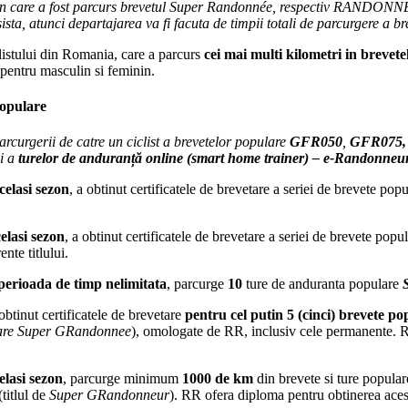
in care a fost parcurs brevetul Super
Randonnée
, respectiv RANDONNEUR
sta, atunci departajarea va fi facuta de timpii totali de parcurgere a br
clistului din Romania, care a parcurs
cei mai multi kilometri in brevetel
entru masculin si feminin.
populare
curgerii de catre un ciclist a brevetelor populare
GFR050
,
GFR075,
i a
turelor de anduranță online (smart home trainer) – e-Randonne
celasi sezon
, a obtinut certificatele de brevetare a seriei de brevete pop
celasi sezon
, a obtinut certificatele de brevetare a seriei de brevete pop
nte titlului.
 perioada de timp nelimitata
, parcurge
10
ture de anduranta populare
obtinut certificatele de brevetare
pentru cel putin 5 (cinci) brevete
ulare Super GRandonnee
)
, omologate de RR, inclusiv cele permanente. R
elasi sezon
, parcurge minimum
1000 de km
din brevete si ture popula
titlul de
Super GRandonneur
). RR ofera diploma pentru obtinerea acest