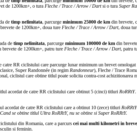
ada de
timp nelimitata
, parcurge
minimum 10000 de km
din brevete, c
evet de 1200km+, o tura
Fleche / Trace / Arrow / Dart
si o tura
Super R
ada de
timp nelimitata
, parcurge
minimum 25000 de km
din brevete, c
a brevete de 1200km+, doua ture
Fleche / Trace / Arrow / Dart
, doua tu
ioada de
timp nelimitata
, parcurge
minimum 100000 de km
din brevete
ru brevete de 1200km+, patru ture
Fleche / Trace / Arrow / Dart
, patru 
 de catre RR ciclistului care parcurge lunar minimum un brevet omologat
le clasice, Super Randonnée (in regim
Randonneur
), Fleche / Trace Ro
nal, ciclistul care obtine titlul poate solicita contra-cost achizitionarea
titlul acordat de catre RR ciclistului care obtinut 5 (cinci) titluri
RoRRtY
.
tlul acordat de catre RR ciclistului care a obtinut 10 (zece) titluri
RoRRtY
Cand se obtine titlul Ultra RoRRtY, nu se obtine si Super RoRRtY.
ciclistului din Romania, care a parcurs
cei mai multi kilometri in brevet
culin si feminin.