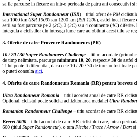
sa fie parcurse in fiecare an intr-o perioada de patru ani consecutivi si s
International Super Randonneur
(
ISR
) – titlul oferit de
RM
ciclistul
sau 1000 km (
ISR 1000
) sau 1200 km (
ISR 1200
), astfel incat fiecar
serii au fost parcurse pe 2 (
2C
), 3 (
3C
) sau 4 continente (
4C
) diferite.
integrala a ciclistilor din intreaga lume care au obtinut acest titlu se re
3. Oferite de catre Provence Randonneurs (PR)
10 / 20 / 30 Super Randonnees
Challenge
– titluri acordate (primul 
de timp nelimitata,
parcurge
minimum 10
,
20
, respectiv
3
0
de astfel d
Titlul poate fi diferentiat, daca cele 10 / 20 / 30 de ture au fost toate 
o puteti consulta
aici
.
4. Oferite de catre Randonneurs Romania (RR) pentru brevete cl
Ultra Randonneur Romania
– titlul acordat anual de catre RR cicli
Optional, ciclistul poate solicita achizitionarea medaliei
Ultra Rando
Romanian Randonneur Challenge
– titlu acordat de catre RR ciclis
Brevet 5000
– titlul acordat de catre RR ciclistului care, intr-o perioa
600 (titlul
Super Randonneur
), o tura
Fleche / Trace / Arrow / Dart
si