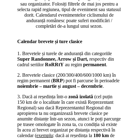
sau organizator. Folosiți filtrele de mai jos pentru a
selecta rapid regiunea, tipul de eveniment sau statusul
dorit. Calendarul evenimentelor ciclismului de
anduranță românesc poate suferi modificări /
completări de-a lungul unui sezon.
Calendar brevete și ture clasice
1. Brevetele și turele de anduranță din categoriile
Super Randonnee, Arrow și Dart,
respectiv din
cadrul seriilor
RoRRtY
au regim
permanent
.
2. Brevetele clasice (200/300/400/600/1000 km) în
regim permanent (
BRP
) pot fi parcurse în perioadele
noiembrie – martie ș
i
august – decembrie
.
3. Dacă ai reședința într-o
zonă izolată
(cel puțin
150 km de o localitate în care există Reprezentant
Regional) sau dacă Reprezentantul Regional din
apropierea ta nu organizează brevete clasice pe
anumite distanțe într-un sezon, atunci le poți parcurge
pe trasee omologate în zona ta, cu condiția să existe
în acea zi brevet organizat pe distanța respectivă în
calendar (
exemplu
: dacă ai reședința la
180 km
de