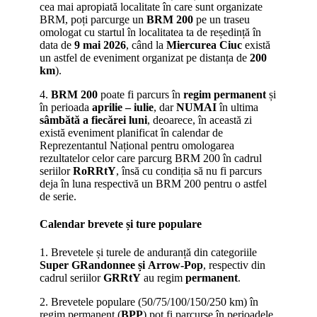
cea mai apropiată localitate în care sunt organizate
BRM, poți parcurge un
BRM 200
pe un traseu
omologat cu startul în localitatea ta de reședință în
data de
9 mai 2026
, când la
Miercurea Ciuc
există
un astfel de eveniment organizat pe distanța de
200
km
).
4.
BRM 200
poate fi parcurs în
regim permanent
și
în perioada
aprilie – iulie
, dar
NUMAI
în ultima
sâmbătă a fiecărei luni
, deoarece, în această zi
există eveniment planificat în calendar de
Reprezentantul Național pentru omologarea
rezultatelor celor care parcurg BRM 200 în cadrul
seriilor
RoRRtY
, însă cu condiția să nu fi parcurs
deja în luna respectivă un BRM 200 pentru o astfel
de serie.
Calendar brevete și ture populare
1. Brevetele și turele de anduranță din categoriile
Super GRandonnee și
Arrow-Pop
, respectiv din
cadrul seriilor
GRRtY
au regim
permanent
.
2. Brevetele populare (50/75/100/150/250 km) în
regim permanent (
BPP
) pot fi parcurse în perioadele