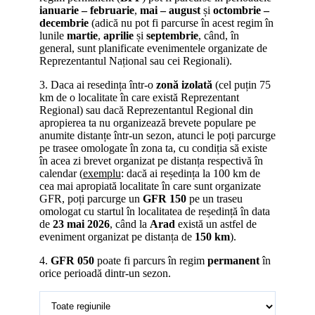
ianuarie – februarie
,
mai – august
și
octombrie –
decembrie
(adică nu pot fi parcurse în acest regim în
lunile
martie
,
aprilie
și
septembrie
, când, în
general, sunt planificate evenimentele organizate de
Reprezentantul Național sau cei Regionali).
3. Daca ai resedința într-o
zonă izolată
(cel puțin 75
km de o localitate în care există Reprezentant
Regional) sau dacă Reprezentantul Regional din
apropierea ta nu organizează brevete populare pe
anumite distanțe într-un sezon, atunci le poți parcurge
pe trasee omologate în zona ta, cu condiția să existe
în acea zi brevet organizat pe distanța respectivă în
calendar (
exemplu
: dacă ai reședința la 100 km de
cea mai apropiată localitate în care sunt organizate
GFR, poți parcurge un
GFR 150
pe un traseu
omologat cu startul în localitatea de reședință în data
de
23 mai 2026
, când la
Arad
există un astfel de
eveniment organizat pe distanța de
150 km
).
4.
GFR 050
poate fi parcurs în regim
permanent
în
orice perioadă dintr-un sezon.