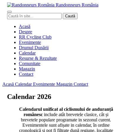
Randonneurs
Ro
mâ
nia
Caută
Caută
în
site
Acasă
Despre
RR Cycling Club
Evenimente
Drumul Dunării
Calendar
Resurse & Rezultate
Comunitate
Magazin
Contact
Acasă
Calendar
Evenimente
Magazin
Contact
Calendar 2026
Calendarul unificat al ciclismului de anduranță
românesc
include atât brevetele clasice, cât și
brevetele populare programate in sezonul curent.
Evenimentele sunt afișate in calendar, în ordine
cronologică și pot fi filtrate după regiune, localitate