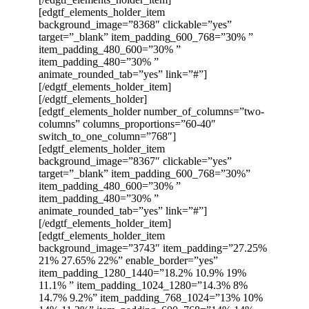
[edgtf_elements_holder_item
background_image=”8368″ clickable=”yes”
target=”_blank” item_padding_600_768=”30% ”
item_padding_480_600=”30% ”
item_padding_480=”30% ”
animate_rounded_tab=”yes” link=”#”]
[/edgtf_elements_holder_item]
[/edgtf_elements_holder]
[edgtf_elements_holder number_of_columns=”two-
columns” columns_proportions=”60-40″
switch_to_one_column=”768″]
[edgtf_elements_holder_item
background_image=”8367″ clickable=”yes”
target=”_blank” item_padding_600_768=”30%”
item_padding_480_600=”30% ”
item_padding_480=”30% ”
animate_rounded_tab=”yes” link=”#”]
[/edgtf_elements_holder_item]
[edgtf_elements_holder_item
background_image=”3743″ item_padding=”27.25%
21% 27.65% 22%” enable_border=”yes”
item_padding_1280_1440=”18.2% 10.9% 19%
11.1% ” item_padding_1024_1280=”14.3% 8%
14.7% 9.2%” item_padding_768_1024=”13% 10%