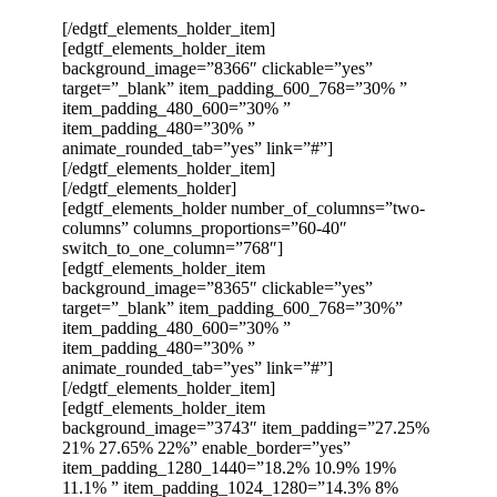
[/edgtf_elements_holder_item]
[edgtf_elements_holder_item
background_image=”8366″ clickable=”yes”
target=”_blank” item_padding_600_768=”30% ”
item_padding_480_600=”30% ”
item_padding_480=”30% ”
animate_rounded_tab=”yes” link=”#”]
[/edgtf_elements_holder_item]
[/edgtf_elements_holder]
[edgtf_elements_holder number_of_columns=”two-
columns” columns_proportions=”60-40″
switch_to_one_column=”768″]
[edgtf_elements_holder_item
background_image=”8365″ clickable=”yes”
target=”_blank” item_padding_600_768=”30%”
item_padding_480_600=”30% ”
item_padding_480=”30% ”
animate_rounded_tab=”yes” link=”#”]
[/edgtf_elements_holder_item]
[edgtf_elements_holder_item
background_image=”3743″ item_padding=”27.25%
21% 27.65% 22%” enable_border=”yes”
item_padding_1280_1440=”18.2% 10.9% 19%
11.1% ” item_padding_1024_1280=”14.3% 8%