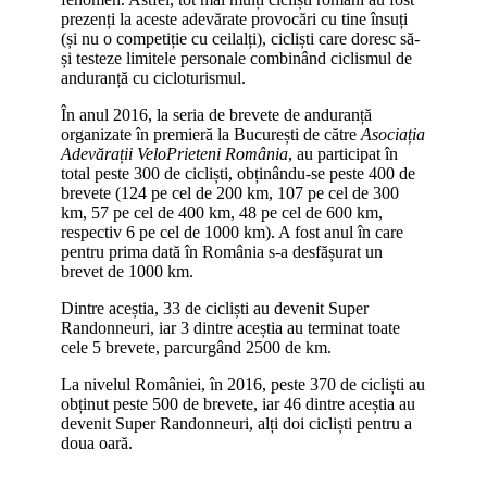
prezenți la aceste adevărate provocări cu tine însuți
(și nu o competiție cu ceilalți), cicliști care doresc să-
și testeze limitele personale combinând ciclismul de
anduranță cu cicloturismul.
În anul 2016, la seria de brevete de anduranță
organizate în premieră la București de către
Asociația
Adevărații VeloPrieteni România
, au participat în
total peste 300 de cicliști, obținându-se peste 400 de
brevete (124 pe cel de 200 km, 107 pe cel de 300
km, 57 pe cel de 400 km, 48 pe cel de 600 km,
respectiv 6 pe cel de 1000 km). A fost anul în care
pentru prima dată în România s-a desfășurat un
brevet de 1000 km.
Dintre aceștia, 33 de cicliști au devenit Super
Randonneuri, iar 3 dintre aceștia au terminat toate
cele 5 brevete, parcurgând 2500 de km.
La nivelul României, în 2016, peste 370 de cicliști au
obținut peste 500 de brevete, iar 46 dintre aceștia au
devenit Super Randonneuri, alți doi cicliști pentru a
doua oară.