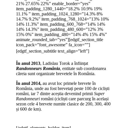
21% 27.65% 22%” enable_border=”yes”
item_padding_1280_1440=”18.2% 10.9% 19%
11.1% ” item_padding_1024_1280=”14.3% 8%
14.7% 9.2%” item_padding_768_1024=”13% 10%
14% 11.3%” item_padding_600_768=”14% 14%
14% 14.3%” item_padding_480_600=”12% 3%
15% 0%” item_padding_480=”14% 4% 15% 4%”
animate_rounded_tab=”yes”][edgtf_section_title
icon_pack=”font_awesome” fa_icon=””]
[edgtf_section_subtitle text_align=”left”]
În anul 2013
, Ladislau Torok a înființat
Randonneurs România
, entitate sub coordonarea
căreia sunt organizate brevetele în România.
În anul 2014,
au avut loc primele brevete în
România, unde au fost brevetați peste 100 de cicliști
români, iar 7 dintre aceștia devenind primii
Super
Randonneuri
români (cicliști care parcurg în același
sezon cele 4 brevete numite clasice de 200, 300, 400
și 600 de km).
[/edgtf_elements_holder_item]