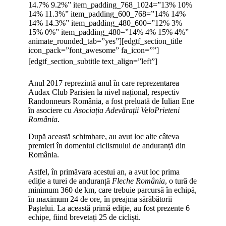
14.7% 9.2%” item_padding_768_1024=”13% 10%
14% 11.3%” item_padding_600_768=”14% 14%
14% 14.3%” item_padding_480_600=”12% 3%
15% 0%” item_padding_480=”14% 4% 15% 4%”
animate_rounded_tab=”yes”][edgtf_section_title
icon_pack=”font_awesome” fa_icon=””]
[edgtf_section_subtitle text_align=”left”]
Anul 2017 reprezintă anul în care reprezentarea
Audax Club Parisien la nivel național, respectiv
Randonneurs România, a fost preluată de Iulian Ene
în asociere cu
Asociația Adevărații VeloPrieteni
România
.
După această schimbare, au avut loc alte câteva
premieri în domeniul ciclismului de anduranță din
România.
Astfel, în primăvara acestui an, a avut loc prima
ediție a turei de anduranță
Fleche România
, o tură de
minimum 360 de km, care trebuie parcursă în echipă,
în maximum 24 de ore, în preajma sărăbătorii
Paștelui. La această primă ediție, au fost prezente 6
echipe, fiind brevetați 25 de cicliști.