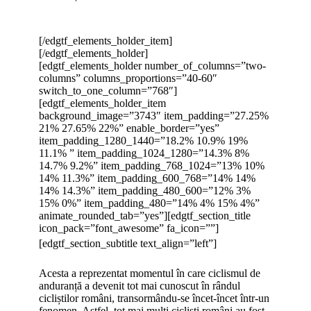
[/edgtf_elements_holder_item]
[/edgtf_elements_holder]
[edgtf_elements_holder number_of_columns=”two-
columns” columns_proportions=”40-60″
switch_to_one_column=”768″]
[edgtf_elements_holder_item
background_image=”3743″ item_padding=”27.25%
21% 27.65% 22%” enable_border=”yes”
item_padding_1280_1440=”18.2% 10.9% 19%
11.1% ” item_padding_1024_1280=”14.3% 8%
14.7% 9.2%” item_padding_768_1024=”13% 10%
14% 11.3%” item_padding_600_768=”14% 14%
14% 14.3%” item_padding_480_600=”12% 3%
15% 0%” item_padding_480=”14% 4% 15% 4%”
animate_rounded_tab=”yes”][edgtf_section_title
icon_pack=”font_awesome” fa_icon=””]
[edgtf_section_subtitle text_align=”left”]
Acesta a reprezentat momentul în care ciclismul de
anduranță a devenit tot mai cunoscut în rândul
cicliștilor români, transormându-se încet-încet într-un
fenomen. Astfel, tot mai mulți cicliști români au fost