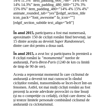
14% 11.3%” item_padding_600_768=”14% 14%
14% 14.3%” item_padding_480_600=”12% 3%
15% 0%” item_padding_480=”14% 4% 15% 4%”
animate_rounded_tab=”yes”][edgtf_section_title
icon_pack=”font_awesome” fa_icon=””]
[edgtf_section_subtitle text_align=”left”]
În anul 2015,
participarea a fost mai numeroasă,
aproximativ 150 de cicliști români fiind brevetați, iar
15 dintre aceștia au devenit
Super Randonneuri
,
dintre care doi pentru a doua oară.
În anul 2015,
a avut loc și participarea în premieră a
8 cicliști români la
”monumentul”
turelor de
anduranță,
Paris-Brest-Paris
(1240 de km cu limită
de timp de 90 de ore).
Acesta a reprezentat momentul în care ciclismul de
anduranță a devenit tot mai cunoscut în rândul
cicliștilor români, transormându-se încet-încet într-un
fenomen. Astfel, tot mai mulți cicliști români au fost
prezenți la aceste adevărate provocări cu tine însuți
(și nu o competiție cu ceilalți), cicliști care doresc să-
și testeze limitele personale combinând ciclismul de
anduranță cu cicloturismul.