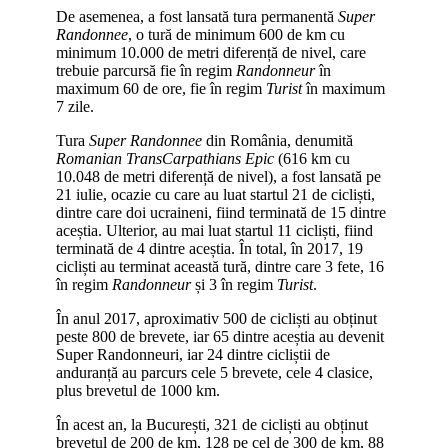
De asemenea, a fost lansată tura permanentă
Super
Randonnee
, o tură de minimum 600 de km cu
minimum 10.000 de metri diferență de nivel, care
trebuie parcursă fie în regim
Randonneur
în
maximum 60 de ore, fie în regim
Turist
în maximum
7 zile.
Tura
Super Randonnee
din România, denumită
Romanian TransCarpathians Epic
(616 km cu
10.048 de metri diferență de nivel), a fost lansată pe
21 iulie, ocazie cu care au luat startul 21 de cicliști,
dintre care doi ucraineni, fiind terminată de 15 dintre
aceștia. Ulterior, au mai luat startul 11 cicliști, fiind
terminată de 4 dintre aceștia. În total, în 2017, 19
cicliști au terminat această tură, dintre care 3 fete, 16
în regim
Randonneur
și 3 în regim
Turist
.
În anul 2017, aproximativ 500 de cicliști au obținut
peste 800 de brevete, iar 65 dintre aceștia au devenit
Super Randonneuri, iar 24 dintre cicliștii de
anduranță au parcurs cele 5 brevete, cele 4 clasice,
plus brevetul de 1000 km.
În acest an, la București, 321 de cicliști au obținut
brevetul de 200 de km, 128 pe cel de 300 de km, 88