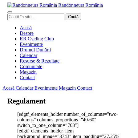
Randonneurs
Ro
mâ
nia
Caută
Caută
în
site
Acasă
Despre
RR Cycling Club
Evenimente
Drumul Dunării
Calendar
Resurse & Rezultate
Comunitate
Magazin
Contact
Acasă
Calendar
Evenimente
Magazin
Contact
Regulament
[edgtf_elements_holder number_of_columns=”two-
columns” columns_proportions=”40-60″
switch_to_one_column=”768″]
[edgtf_elements_holder_item
background_image=”3743″ item_padding=”27.25%