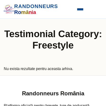
RANDONNEURS
Ro
mâ
nia
Testimonial Category:
Freestyle
Nu exista rezultate pentru aceasta arhiva.
Randonneurs România
Platforma oficială pentru brevete, ture de anduranță,