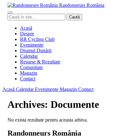
Randonneurs
Ro
mâ
nia
Caută
Caută
în
site
Acasă
Despre
RR Cycling Club
Evenimente
Drumul Dunării
Calendar
Resurse & Rezultate
Comunitate
Magazin
Contact
Acasă
Calendar
Evenimente
Magazin
Contact
Archives:
Documente
Nu exista rezultate pentru aceasta arhiva.
Randonneurs România