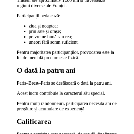
Traseul are aproximativ 1200 km și traversează
regiuni diverse ale Franței.
Participanții pedalează:
ziua și noaptea;
prin sate și orașe;
pe vreme bună sau rea;
uneori fără somn suficient.
Pentru majoritatea participanților, provocarea este la
fel de mentală precum este fizică.
O dată la patru ani
Paris–Brest–Paris se desfășoară o dată la patru ani.
Acest lucru contribuie la caracterul său special.
Pentru mulți randonneuri, participarea necesită ani de
pregătire și acumulare de experiență.
Calificarea