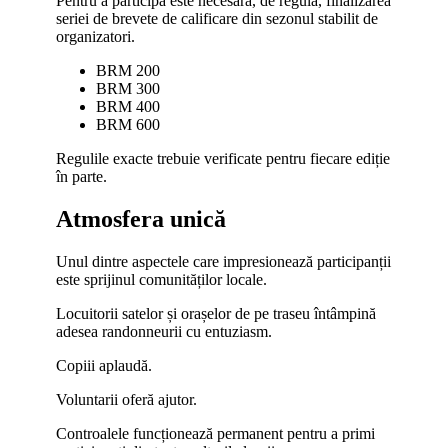
Pentru a participa este necesară, de regulă, finalizarea
seriei de brevete de calificare din sezonul stabilit de
organizatori.
BRM 200
BRM 300
BRM 400
BRM 600
Regulile exacte trebuie verificate pentru fiecare ediție
în parte.
Atmosfera unică
Unul dintre aspectele care impresionează participanții
este sprijinul comunităților locale.
Locuitorii satelor și orașelor de pe traseu întâmpină
adesea randonneurii cu entuziasm.
Copiii aplaudă.
Voluntarii oferă ajutor.
Controalele funcționează permanent pentru a primi