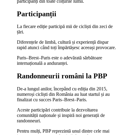
participanți din toate colțurile lumii.
Participanții
La fiecare ediție participă mii de cicliști din zeci de
țări.
Diferențele de limbă, cultură și experiență dispar
rapid atunci când toți împărtășesc aceeași provocare.
Paris–Brest–Paris este o adevărată sărbătoare
internațională a anduranței.
Randonneurii români la PBP
De-a lungul anilor, începând cu ediția din 2015,
numeroși cicliști din România au luat startul și au
finalizat cu succes Paris–Brest–Paris.
Aceste participări contribuie la dezvoltarea
comunității naționale și inspiră noi generații de
randonneuri.
Pentru mulți, PBP reprezintă unul dintre cele mai