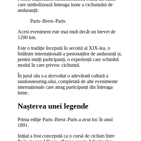
care simbolizează întreaga lume a ciclismului de
anduranță:
Paris–Brest–Paris.
Acest eveniment este mai mult decât un brevet de
1200 km.
Este o tradiție începută în secolul al XIX-lea, o
întâlnire internațională a pasionaților de anduranță și,
pentru mulți participanți, o experiență care schimbă
modul în care privesc ciclismul.
În jurul său s-a dezvoltat o adevărată cultură a
randonneuring-ului, completată de alte evenimente
internaționale care atrag participanți din întreaga
lume.
Nașterea unei legende
Prima ediție Paris–Brest–Paris a avut loc în anul
1891.
Inițial a fost concepută ca o cursă de ciclism între