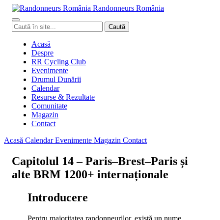
Randonneurs
Ro
mâ
nia
Caută
Caută
în
site
Acasă
Despre
RR Cycling Club
Evenimente
Drumul Dunării
Calendar
Resurse & Rezultate
Comunitate
Magazin
Contact
Acasă
Calendar
Evenimente
Magazin
Contact
Capitolul 14 – Paris–Brest–Paris și
alte BRM 1200+ internaționale
Introducere
Pentru majoritatea randonneurilor, există un nume