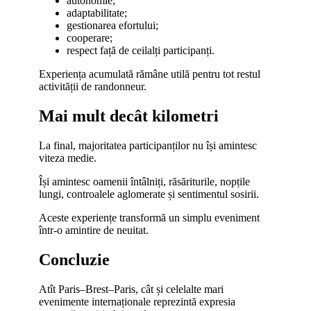
autonomie;
adaptabilitate;
gestionarea efortului;
cooperare;
respect față de ceilalți participanți.
Experiența acumulată rămâne utilă pentru tot restul
activității de randonneur.
Mai mult decât kilometri
La final, majoritatea participanților nu își amintesc
viteza medie.
Își amintesc oamenii întâlniți, răsăriturile, nopțile
lungi, controalele aglomerate și sentimentul sosirii.
Aceste experiențe transformă un simplu eveniment
într-o amintire de neuitat.
Concluzie
Atît Paris–Brest–Paris, cât și celelalte mari
evenimente internaționale reprezintă expresia