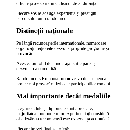
dificile provocări din ciclismul de anduranță.
Fiecare sosire adaugă experiență și prestigiu
parcursului unui randonneur.
Distincții naționale
Pe lângă recunoașterile internaționale, numeroase
organizații naționale dezvoltă propriile programe și
provocări.
Acestea au rolul de a încuraja participarea și
dezvoltarea comunității.
Randonneurs România promovează de asemenea
proiecte și provocări dedicate participanților români.
Mai importante decât medaliile
Deși medaliile și diplomele sunt apreciate,
majoritatea randonneurilor experimentați consideră
că adevărata recompensă este experiența acumulată.
Fiecare brevet finalizat oferă: