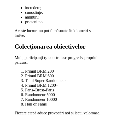
încredere;
cunoștințe;
amintiri;
prieteni noi.
Aceste lucruri nu pot fi măsurate în kilometri sau
trofee.
Colecționarea obiectivelor
Mulți participanți își construiesc progresiv propriul
parcurs:
Primul BRM 200
Primul BRM 600
Titlul Super Randonneur
Primul BRM 1200+
Paris–Brest–Paris
Randonneur 5000
Randonneur 10000
Hall of Fame
Fiecare etapă aduce provocări noi și lecții valoroase.