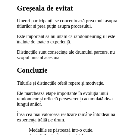
Greșeala de evitat
Uneori participanții se concentrează prea mult asupra
titlurilor și prea puțin asupra procesului.
Este important să nu uităm că randonneuring-ul este
înainte de toate o experiență.
Distincțiile sunt consecințe ale drumului parcurs, nu
scopul unic al acestuia.
Concluzie
Titlurile și distincțiile oferă repere și motivație.
Ele marchează etape importante în evoluția unui
randonneur și reflectă perseverența acumulată de-a
lungul anilor.
Însă cea mai valoroasă realizare rămâne întotdeauna
experiența trăită pe drum.
Medaliile se păstrează într-o cutie.