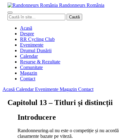
Randonneurs
Ro
mâ
nia
Caută
Caută
în
site
Acasă
Despre
RR Cycling Club
Evenimente
Drumul Dunării
Calendar
Resurse & Rezultate
Comunitate
Magazin
Contact
Acasă
Calendar
Evenimente
Magazin
Contact
Capitolul 13 – Titluri și distincții
Introducere
Randonneuring-ul nu este o competiție și nu acordă
clasamente bazate pe viteză.