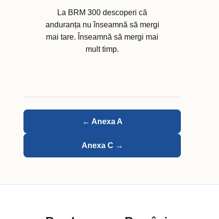
La BRM 300 descoperi că
anduranța nu înseamnă să mergi
mai tare. Înseamnă să mergi mai
mult timp.
← Anexa A
Anexa C →