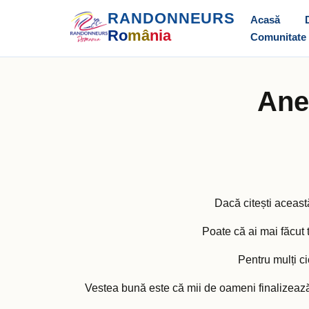
RANDONNEURS
Acasă
Ro
mâ
nia
Comunitate
Ane
Dacă citești aceast
Poate că ai mai făcut
Pentru mulți c
Vestea bună este că mii de oameni finalizează a