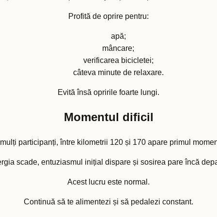
Profită de oprire pentru:
apă;
mâncare;
verificarea bicicletei;
câteva minute de relaxare.
Evită însă opririle foarte lungi.
Momentul dificil
mulți participanți, între kilometrii 120 și 170 apare primul moment 
rgia scade, entuziasmul inițial dispare și sosirea pare încă depa
Acest lucru este normal.
Continuă să te alimentezi și să pedalezi constant.