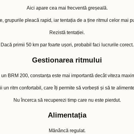
Aici apare cea mai frecventă greșeală.
 grupurile pleacă rapid, iar tentația de a ține ritmul celor mai pu
Rezistă tentației.
Dacă primii 50 km par foarte ușori, probabil faci lucrurile corect.
Gestionarea ritmului
 un BRM 200, constanța este mai importantă decât viteza maxi
 un ritm confortabil, care îți permite să vorbești și să te alimentez
Nu încerca să recuperezi timp care nu este pierdut.
Alimentația
Mănâncă regulat.