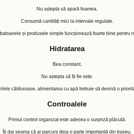
Nu aștepta să apară foamea.
Consumă cantități mici la intervale regulate.
batoanele și produsele simple funcționează foarte bine pentru maj
Hidratarea
Bea constant.
Nu aștepta să îți fie sete.
zilele călduroase, alimentarea cu apă trebuie să devină o priorit
Controalele
Primul control organizat este adesea o surpriză plăcută.
Îți dai seama că ai parcurs deja o parte importantă din traseu.