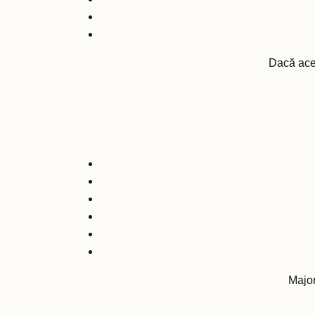
Dacă aces
Major