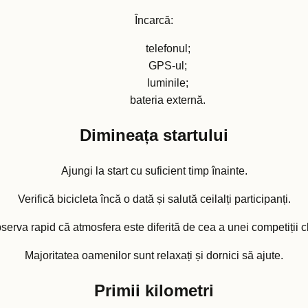
Încarcă:
telefonul;
GPS-ul;
luminile;
bateria externă.
Dimineața startului
Ajungi la start cu suficient timp înainte.
Verifică bicicleta încă o dată și salută ceilalți participanți.
serva rapid că atmosfera este diferită de cea a unei competiții c
Majoritatea oamenilor sunt relaxați și dornici să ajute.
Primii kilometri