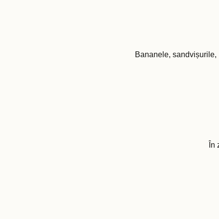
Bananele, sandvișurile, 
În 