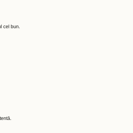
l cel bun.
tentă.