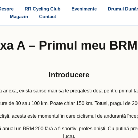
Despre
RR Cycling Club
Evenimente
Drumul Dunăr
Magazin
Contact
xa A – Primul meu BRM
Introducere
ă anexă, există șanse mari să te pregătești deja pentru primul t
 ture de 80 sau 100 km. Poate chiar 150 km. Totuși, pragul de 20
icliști, acesta este momentul în care ciclismul de anduranță înce
nual un BRM 200 fără a fi sportivi profesioniști. Cu puțină pregăt
lucru.