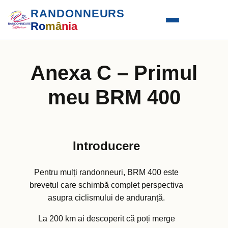
RANDONNEURS
Ro
mâ
nia
Anexa C – Primul
meu BRM 400
Introducere
Pentru mulți randonneuri, BRM 400 este
brevetul care schimbă complet perspectiva
asupra ciclismului de anduranță.
La 200 km ai descoperit că poți merge