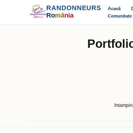
RANDONNEURS
Acasă
Ro
mâ
nia
Comunitate
Portfoli
Intampina