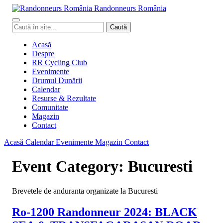
Randonneurs
Ro
mâ
nia
Caută
Caută
în
site
Acasă
Despre
RR Cycling Club
Evenimente
Drumul Dunării
Calendar
Resurse & Rezultate
Comunitate
Magazin
Contact
Acasă
Calendar
Evenimente
Magazin
Contact
Event Category:
Bucuresti
Brevetele de anduranta organizate la Bucuresti
Ro-1200 Randonneur 2024: BLACK