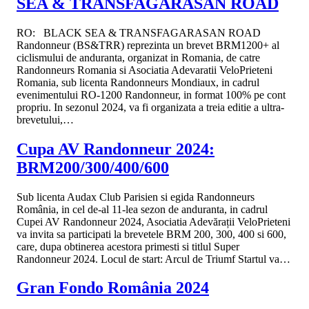
SEA & TRANSFAGARASAN ROAD
RO: BLACK SEA & TRANSFAGARASAN ROAD
Randonneur (BS&TRR) reprezinta un brevet BRM1200+ al
ciclismului de anduranta, organizat in Romania, de catre
Randonneurs Romania si Asociatia Adevaratii VeloPrieteni
Romania, sub licenta Randonneurs Mondiaux, in cadrul
evenimentului RO-1200 Randonneur, in format 100% pe cont
propriu. In sezonul 2024, va fi organizata a treia editie a ultra-
brevetului,…
Cupa AV Randonneur 2024:
BRM200/300/400/600
Sub licenta Audax Club Parisien si egida Randonneurs
România, in cel de-al 11-lea sezon de anduranta, in cadrul
Cupei AV Randonneur 2024, Asociatia Adevărații VeloPrieteni
va invita sa participati la brevetele BRM 200, 300, 400 si 600,
care, dupa obtinerea acestora primesti si titlul Super
Randonneur 2024. Locul de start: Arcul de Triumf Startul va…
Gran Fondo România 2024