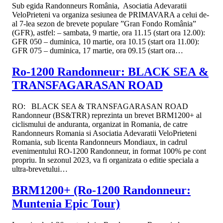
Sub egida Randonneurs România, Asociatia Adevaratii
VeloPrieteni va organiza sesiunea de PRIMAVARA a celui de-
al 7-lea sezon de brevete populare ”Gran Fondo România”
(GFR), astfel: – sambata, 9 martie, ora 11.15 (start ora 12.00):
GFR 050 – duminica, 10 martie, ora 10.15 (start ora 11.00):
GFR 075 – duminica, 17 martie, ora 09.15 (start ora…
Ro-1200 Randonneur: BLACK SEA &
TRANSFAGARASAN ROAD
RO: BLACK SEA & TRANSFAGARASAN ROAD
Randonneur (BS&TRR) reprezinta un brevet BRM1200+ al
ciclismului de anduranta, organizat in Romania, de catre
Randonneurs Romania si Asociatia Adevaratii VeloPrieteni
Romania, sub licenta Randonneurs Mondiaux, in cadrul
evenimentului RO-1200 Randonneur, in format 100% pe cont
propriu. In sezonul 2023, va fi organizata o editie speciala a
ultra-brevetului…
BRM1200+ (Ro-1200 Randonneur:
Muntenia Epic Tour)