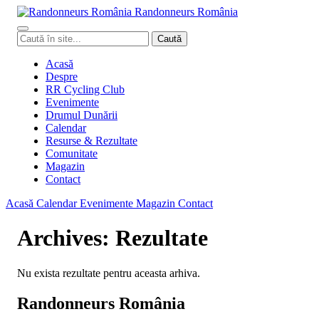
Randonneurs
Ro
mâ
nia
Caută
Caută
în
site
Acasă
Despre
RR Cycling Club
Evenimente
Drumul Dunării
Calendar
Resurse & Rezultate
Comunitate
Magazin
Contact
Acasă
Calendar
Evenimente
Magazin
Contact
Archives:
Rezultate
Nu exista rezultate pentru aceasta arhiva.
Randonneurs România