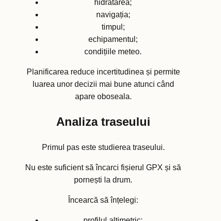
hidratarea;
navigația;
timpul;
echipamentul;
condițiile meteo.
Planificarea reduce incertitudinea și permite
luarea unor decizii mai bune atunci când
apare oboseala.
Analiza traseului
Primul pas este studierea traseului.
Nu este suficient să încarci fișierul GPX și să
pornești la drum.
Încearcă să înțelegi:
profilul altimetric;