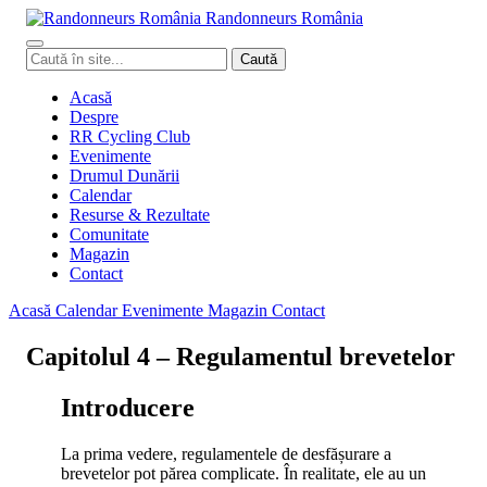
Randonneurs
Ro
mâ
nia
Caută
Caută
în
site
Acasă
Despre
RR Cycling Club
Evenimente
Drumul Dunării
Calendar
Resurse & Rezultate
Comunitate
Magazin
Contact
Acasă
Calendar
Evenimente
Magazin
Contact
Capitolul 4 – Regulamentul brevetelor
Introducere
La prima vedere, regulamentele de desfășurare a
brevetelor pot părea complicate. În realitate, ele au un