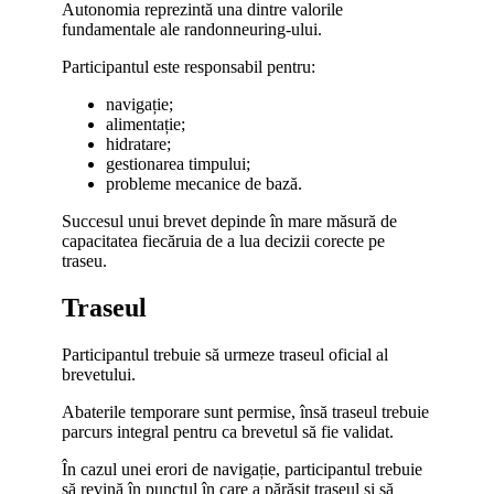
Autonomia reprezintă una dintre valorile
fundamentale ale randonneuring-ului.
Participantul este responsabil pentru:
navigație;
alimentație;
hidratare;
gestionarea timpului;
probleme mecanice de bază.
Succesul unui brevet depinde în mare măsură de
capacitatea fiecăruia de a lua decizii corecte pe
traseu.
Traseul
Participantul trebuie să urmeze traseul oficial al
brevetului.
Abaterile temporare sunt permise, însă traseul trebuie
parcurs integral pentru ca brevetul să fie validat.
În cazul unei erori de navigație, participantul trebuie
să revină în punctul în care a părăsit traseul și să