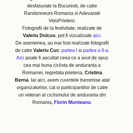
desfasurate la Bucuresti, de catre
Randonneurs Romania si Adevaratii
VeloPrieteni.
Fotografii de la festivitate, realizate de
Valeriu Dolcos
, pot fi vizualizate
aici
.
De asemenea, au mai fost realizate fotografii
de catre
Valeriu Cuc
:
partea I
si
partea a II-a
.
Aici
poate fi ascultat ceea ce a avut de spus
cea mai buna ciclista de anduranta a
Romaniei, regretata prietena,
Cristina
Berna
. Iar aici, avem cuvintele transmise atat
organizatorilor, cat si participantilor de catre
un veteran al ciclismului de anduranta din
Romania,
Florin Munteanu
.