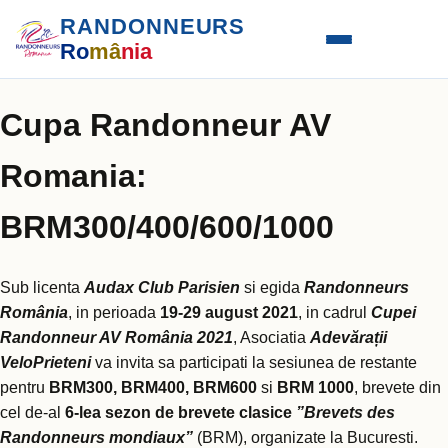
RANDONNEURS
Ro
mâ
nia
Cupa Randonneur AV
Romania:
BRM300/400/600/1000
Sub licenta
Audax Club Parisien
si egida
Randonneurs
România
, in perioada
19-29 august 2021
, in cadrul
Cupei
Randonneur AV România 2021
, Asociatia
Adevărații
VeloPrieteni
va invita sa participati la sesiunea de restante
pentru
BRM300, BRM400, BRM600
si
BRM 1000
, brevete din
cel de-al
6-lea sezon de brevete clasice
”Brevets des
Randonneurs mondiaux”
(BRM), organizate la Bucuresti.