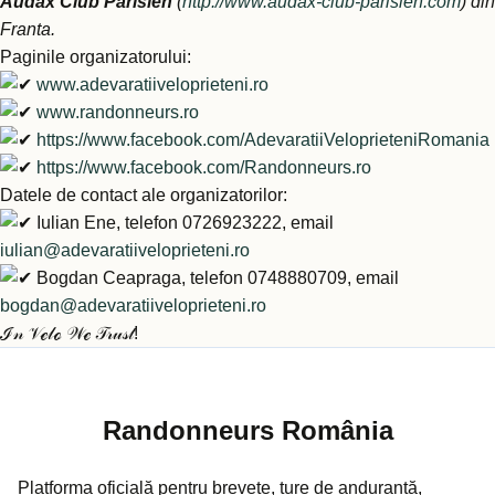
Audax Club Parisien
(
http://www.audax-club-parisien.com
) din
Franta.
Paginile organizatorului:
www.adevaratiiveloprieteni.ro
www.randonneurs.ro
https://www.facebook.com/AdevaratiiVeloprieteniRomania
https://www.facebook.com/Randonneurs.ro
Datele de contact ale organizatorilor:
Iulian Ene, telefon 0726923222, email
iulian@adevaratiiveloprieteni.ro
Bogdan Ceapraga, telefon 0748880709, email
bogdan@adevaratiiveloprieteni.ro
ℐ𝓃 𝒱ℯ𝓁ℴ 𝒲ℯ 𝒯𝓇𝓊𝓈𝓉!
Randonneurs România
Platforma oficială pentru brevete, ture de anduranță,