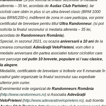
aferenta – 35 lei, acordata de
Audax Club Parisien
).
Iar
ciclistii care obtin in plus si un ultra-brevet clasic (BRM 1000
sau BRM1200+), indiferent de zona in care participa, vor primi
certificatul de brevetare pentru titlul
Ultra Randonneur
, (si pot
solicita la finalul sezonului si medalia aferenta – 35 lei,
acordata de
Randonneurs România
).
Special, in sezonul 2021, cu ocazia
aniversarii a 10 ani
de la
crearea comunitatii
Adevăraţii VeloPrieteni
, vom oferi o
medalie aniversara din partea asociatiei tuturor ciclistilor care
vor parcurge
cel putin 10 brevete, populare si / sau clasice,
la alegere
.
Medaliile, certificatele de brevetare si trofeele vor fi inmanate în
cadrul galei organizate la finalul sezonului sau expediate
ulterior prin curier.
Evenimentul este organizat de
Randonneurs România
(
http://www.randonneurs.ro
) si Asociatia
Adevăraţii
VeloPrieteni
(
http://www.adevaratiiveloprieteni.ro
), sub licenta