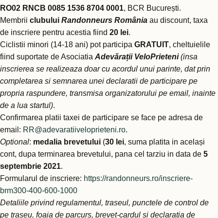
RO02 RNCB 0085 1536 8704 0001
, BCR București.
Membrii
clubului
Randonneurs România
au discount, taxa
de inscriere pentru acestia fiind
20 lei
.
Ciclistii minori (14-18 ani) pot participa
GRATUIT
, cheltuielile
fiind suportate de Asociatia
Adevărații VeloPrieteni
(insa
inscrierea se realizeaza doar cu acordul unui parinte, dat prin
completarea si semnarea unei declaratii de participare pe
propria raspundere, transmisa organizatorului pe email, inainte
de a lua startul)
.
Confirmarea platii taxei de participare se face pe adresa de
email:
RR@adevaratiiveloprieteni.ro
.
Optional
:
medalia brevetului
(
30 lei
, suma platita in același
cont, dupa terminarea brevetului, pana cel tarziu in data de
5
septembrie 2021
.
Formularul de inscriere:
https://randonneurs.ro/inscriere-
brm300-400-600-1000
Detaliile privind regulamentul, traseul, punctele de control de
pe traseu, foaia de parcurs, brevet-cardul si declaratia de