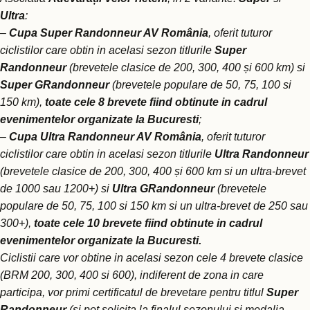
Ultra
:
–
Cupa Super Randonneur AV România
, oferit tuturor
ciclistilor care obtin in acelasi sezon titlurile
Super
Randonneur
(brevetele clasice de 200, 300, 400 și 600 km) si
Super GRandonneur
(brevetele populare de 50, 75, 100 si
150 km),
toate cele 8 brevete
fiind obtinute in cadrul
evenimentelor organizate la Bucuresti
;
–
Cupa Ultra Randonneur AV România
, oferit tuturor
ciclistilor care obtin in acelasi sezon titlurile
Ultra Randonneur
(brevetele clasice de 200, 300, 400 și 600 km si un ultra-brevet
de 1000 sau 1200+) si
Ultra GRandonneur
(brevetele
populare de 50, 75, 100 si 150 km si un ultra-brevet de 250 sau
300+),
toate cele 10 brevete
fiind obtinute in cadrul
evenimentelor organizate la Bucuresti.
Ciclistii care vor obtine in acelasi sezon cele 4 brevete clasice
(BRM 200, 300, 400 si 600), indiferent de zona in care
participa, vor primi certificatul de brevetare pentru titlul
Super
Randonneur
(si pot solicita la finalul sezonului si medalia