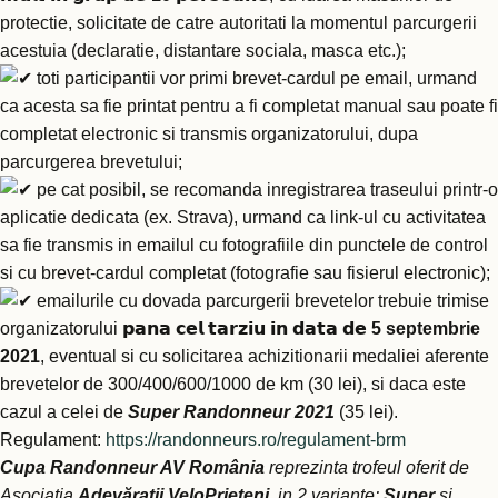
protectie, solicitate de catre autoritati la momentul parcurgerii
acestuia (declaratie, distantare sociala, masca etc.);
toti participantii vor primi brevet-cardul pe email, urmand
ca acesta sa fie printat pentru a fi completat manual sau poate fi
completat electronic si transmis organizatorului, dupa
parcurgerea brevetului;
pe cat posibil, se recomanda inregistrarea traseului printr-o
aplicatie dedicata (ex. Strava), urmand ca link-ul cu activitatea
sa fie transmis in emailul cu fotografiile din punctele de control
si cu brevet-cardul completat (fotografie sau fisierul electronic);
emailurile cu dovada parcurgerii brevetelor trebuie trimise
organizatorului 𝗽𝗮𝗻𝗮 𝗰𝗲𝗹 𝘁𝗮𝗿𝘇𝗶𝘂 𝗶𝗻 𝗱𝗮𝘁𝗮 𝗱𝗲
5 septembrie
2021
, eventual si cu solicitarea achizitionarii medaliei aferente
brevetelor de 300/400/600/1000 de km (30 lei), si daca este
cazul a celei de
Super Randonneur
2021
(35 lei).
Regulament:
https://randonneurs.ro/regulament-brm
Cupa Randonneur AV România
reprezinta trofeul oferit de
Asociatia
Adevărații VeloPrieteni
, in 2 variante:
Super
si