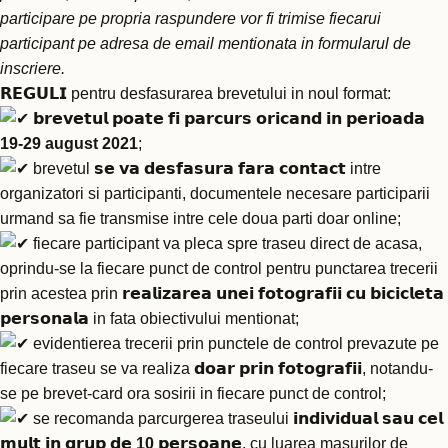
participare pe propria raspundere vor fi trimise fiecarui
participant pe adresa de email mentionata in formularul de
inscriere.
𝗥𝗘𝗚𝗨𝗟𝗜 pentru desfasurarea brevetului in noul format:
𝗯𝗿𝗲𝘃𝗲𝘁𝘂𝗹 𝗽𝗼𝗮𝘁𝗲 𝗳𝗶 𝗽𝗮𝗿𝗰𝘂𝗿𝘀 𝗼𝗿𝗶𝗰𝗮𝗻𝗱 𝗶𝗻 𝗽𝗲𝗿𝗶𝗼𝗮𝗱𝗮
19-29 august 2021
;
brevetul 𝘀𝗲 𝘃𝗮 𝗱𝗲𝘀𝗳𝗮𝘀𝘂𝗿𝗮 𝗳𝗮𝗿𝗮 𝗰𝗼𝗻𝘁𝗮𝗰𝘁 intre
organizatori si participanti, documentele necesare participarii
urmand sa fie transmise intre cele doua parti doar online;
fiecare participant va pleca spre traseu direct de acasa,
oprindu-se la fiecare punct de control pentru punctarea trecerii
prin acestea prin 𝗿𝗲𝗮𝗹𝗶𝘇𝗮𝗿𝗲𝗮 𝘂𝗻𝗲𝗶 𝗳𝗼𝘁𝗼𝗴𝗿𝗮𝗳𝗶𝗶 𝗰𝘂 𝗯𝗶𝗰𝗶𝗰𝗹𝗲𝘁𝗮
𝗽𝗲𝗿𝘀𝗼𝗻𝗮𝗹𝗮 in fata obiectivului mentionat;
evidentierea trecerii prin punctele de control prevazute pe
fiecare traseu se va realiza 𝗱𝗼𝗮𝗿 𝗽𝗿𝗶𝗻 𝗳𝗼𝘁𝗼𝗴𝗿𝗮𝗳𝗶𝗶, notandu-
se pe brevet-card ora sosirii in fiecare punct de control;
se recomanda parcurgerea traseului 𝗶𝗻𝗱𝗶𝘃𝗶𝗱𝘂𝗮𝗹 𝘀𝗮𝘂 𝗰𝗲𝗹
𝗺𝘂𝗹𝘁 𝗶𝗻 𝗴𝗿𝘂𝗽 𝗱𝗲
10
𝗽𝗲𝗿𝘀𝗼𝗮𝗻𝗲, cu luarea masurilor de