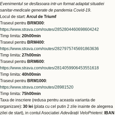
Evenimentul se desfasoara intr-un format adaptat situatiei
sanitar-medicale generate de pandemia Covid-19
.
Locul de start:
Arcul de Triumf
Traseul pentru
BRM300
:
https://www.strava.com/routes/2852804460698604242
Timp limita:
20h00min
Traseul pentru
BRM400
:
https://www.strava.com/routes/2827975745691863636
Timp limita:
27h00min
Traseul pentru
BRM600
:
https://www.strava.com/routes/2814059906453551618
Timp limita:
40h00min
Traseul pentru
BRM1000
:
https://www.strava.com/routes/28981520
Timp limita:
75h00min
Taxa de inscriere (redusa pentru aceasta varianta de
organizare):
30 lei
(plata cu cel putin 2 zile inainte de alegerea
zilei de start), in contul Asociatiei
Adevărații VeloPrieteni
:
IBAN