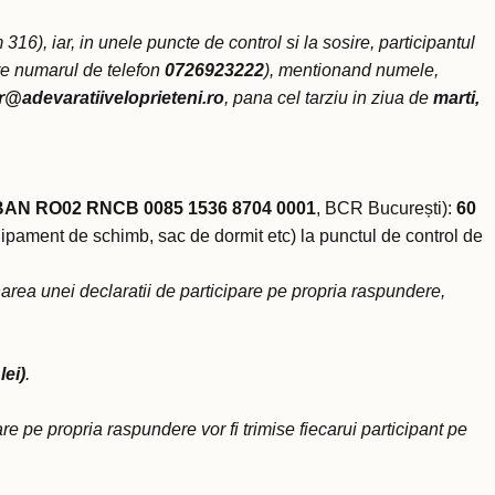
16), iar, in unele puncte de control si la sosire, participantul
re numarul de telefon
0726923222
), mentionand numele,
r@adevaratiiveloprieteni.ro
, pana cel tarziu in ziua de
marti,
BAN RO02 RNCB 0085 1536 8704 0001
, BCR București):
60
chipament de schimb, sac de dormit etc) la punctul de control de
area unei declaratii de participare pe propria raspundere,
lei)
.
re pe propria raspundere vor fi trimise fiecarui participant pe