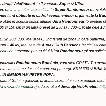
vărații VeloPrieteni
, in 2 variante:
Super
si
Ultra
:
 care obtin in acelasi sezon titlurile
Super Randonneur
(brevetel
vete
fiind obtinute in cadrul evenimentelor organizate la Buc
are obtin in acelasi sezon titlurile
Ultra Randonneur
(brevetele c
00 si 150 km si un ultra-brevet de 250 sau 300+),
toate cele 10
(BRM 200, 300, 400 si 600), indiferent de zona in care participa, v
renta –
40 lei
, realizata de
Audax Club Parisien
).
Iar ciclistii c
catul de brevetare pentru titlul
Ultra Randonneur
(si pot solici
ganizatiei
Randonneurs România
, vom oferi GRATUIT o meda
nia sau in lume. Iar, celor care vor parcurge BRM 600 si BRM 400
ia
IN MEMORIAM PETRE POPA
.
n cadrul Galei organizate la finalul sezonului sau expediate ulterio
://www.randonneurs.ro
) si Asociatia
Adevăraţii VeloPrieteni
(
htt