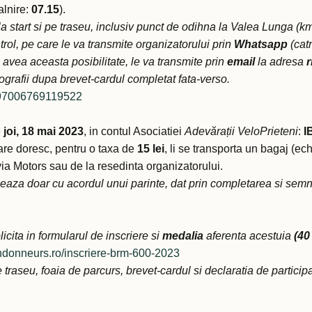
alnire:
07.15
).
a start si pe traseu, inclusiv punct de odihna la Valea Lunga (km 3
trol, pe care le va transmite organizatorului prin
Whatsapp
(cat
 avea aceasta posibilitate, le va transmite prin
email
la adresa
r
ografii dupa brevet-cardul completat fata-verso.
6297006769119522
e
joi, 18 mai 2023
, in contul Asociatiei
Adevărații VeloPrieteni
:
I
are doresc, pentru o taxa de
15 lei
, li se transporta un bagaj (e
via Motors sau de la resedinta organizatorului.
zeaza doar cu acordul unui parinte, dat prin completarea si semn
cita in formularul de inscriere si
medalia
aferenta acestuia
(40 
andonneurs.ro/inscriere-brm-600-2023
 traseu, foaia de parcurs, brevet-cardul si declaratia de participa