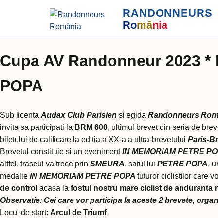
RANDONNEURS
Ro
mâ
nia
Cupa AV Randonneur 2023 * 
POPA
Sub licenta
Audax Club Parisien
si egida
Randonneurs Rom
invita sa participati la
BRM 600
, ultimul brevet din seria de brev
biletului de calificare la editia a XX-a a ultra-brevetului
Paris-Br
Brevetul constituie si un eveniment
IN MEMORIAM PETRE P
altfel, traseul va trece prin
SMEURA
, satul lui
PETRE POPA
, u
medalie
IN MEMORIAM PETRE POPA
tuturor ciclistilor car
de control
acasa la
fostul nostru mare ciclist de anduranta
Observatie
:
Cei care vor participa la aceste 2 brevete, org
Locul de start:
Arcul de Triumf