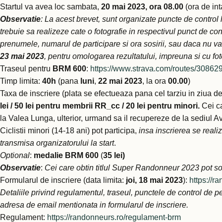
Startul va avea loc sambata,
20 mai 2023, ora 08.00
(ora de int
Observatie
: La acest brevet, sunt organizate puncte de control l
trebuie sa realizeze cate o fotografie in respectivul punct de con
prenumele, numarul de participare si ora sosirii, sau daca nu va
23 mai 2023
, pentru omologarea rezultatului, impreuna si cu fot
Traseul pentru
BRM 600
:
https://www.strava.com/routes/308
Timp limita:
40h
(pana
luni
,
22 mai
2023
, la ora
00.00
)
Taxa de inscriere (plata se efectueaza pana cel tarziu in ziua d
lei / 50 lei pentru membrii RR_cc / 20 lei pentru minori.
Cei c
la Valea Lunga, ulterior, urmand sa il recupereze de la sediul A
Ciclistii minori (14-18 ani) pot participa,
insa inscrierea se reali
transmisa organizatorului la start
.
Optional
:
medalie BRM 600
(
35 lei)
Observatie
:
Cei care obtin titlul Super Randonneur 2023 pot soli
Formularul de inscriere (data limita:
joi,
18 mai 2023
):
https://r
Detaliile privind regulamentul, traseul, punctele de control de pe
adresa de email mentionata in formularul de inscriere.
Regulament:
https://randonneurs.ro/regulament-brm