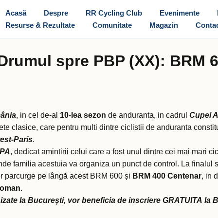
Acasă
Despre
RR Cycling Club
Evenimente
Resurse & Rezultate
Comunitate
Magazin
Conta
Drumul spre PBP (XX): BRM 
ânia
, in cel de-al
10-lea sezon
de anduranta, in cadrul
Cupei 
ete clasice, care pentru multi dintre ciclistii de anduranta constitu
est-Paris
.
OPA
, dedicat amintirii celui care a fost unul dintre cei mai mari 
nde familia acestuia va organiza un punct de control. La finalul
e vor parcurge pe lângă acest BRM 600 și
BRM 400 Centenar
, in
 roman
.
anizate la București, vor beneficia de inscriere GRATUITA la