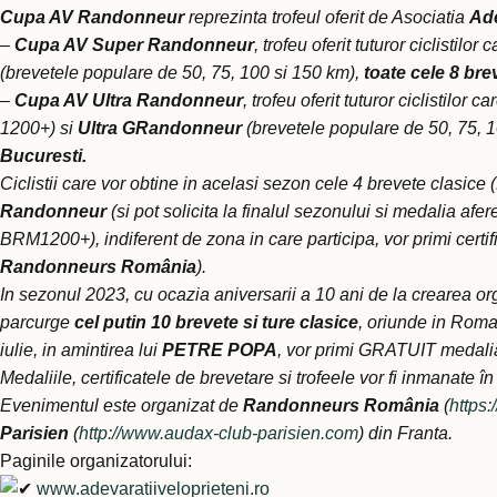
Cupa AV
Randonneur
reprezinta trofeul oferit de Asociatia
Ade
–
Cupa AV Super Randonneur
, trofeu oferit tuturor ciclistilor
(brevetele populare de 50, 75, 100 si 150 km),
toate cele 8 bre
–
Cupa AV Ultra Randonneur
, trofeu oferit tuturor ciclistilor c
1200+) si
Ultra GRandonneur
(brevetele populare de 50, 75, 1
Bucuresti.
Ciclistii care vor obtine in acelasi sezon cele 4 brevete clasice 
Randonneur
(si pot solicita la finalul sezonului si medalia afe
BRM1200+), indiferent de zona in care participa, vor primi certifi
Randonneurs România
).
In sezonul 2023, cu ocazia aniversarii a 10 ani de la crearea or
parcurge
cel putin 10 brevete si ture clasice
, oriunde in Roma
iulie, in amintirea lui
PETRE POPA
, vor primi GRATUIT medal
Medaliile, certificatele de brevetare si trofeele vor fi inmanate î
Evenimentul este organizat de
Randonneurs România
(
https
Parisien
(
http://www.audax-club-parisien.com
) din Franta.
Paginile organizatorului:
www.adevaratiiveloprieteni.ro