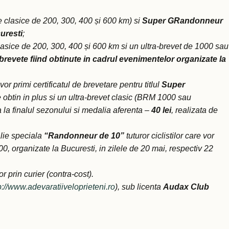
e clasice de 200, 300, 400 și 600 km) si
Super GRandonneur
uresti
;
lasice de 200, 300, 400 și 600 km si un ultra-brevet de 1000 sau
 brevete
fiind obtinute in cadrul evenimentelor organizate la
or primi certificatul de brevetare pentru titlul
Super
are obtin in plus si un ultra-brevet clasic (BRM 1000 sau
ta la finalul sezonului si medalia aferenta –
40 lei
, realizata de
lie speciala
“Randonneur de 10”
tuturor ciclistilor care vor
, organizate la Bucuresti, in zilele de 20 mai, respectiv 22
r prin curier (contra-cost).
p://www.adevaratiiveloprieteni.ro
), sub licenta
Audax Club