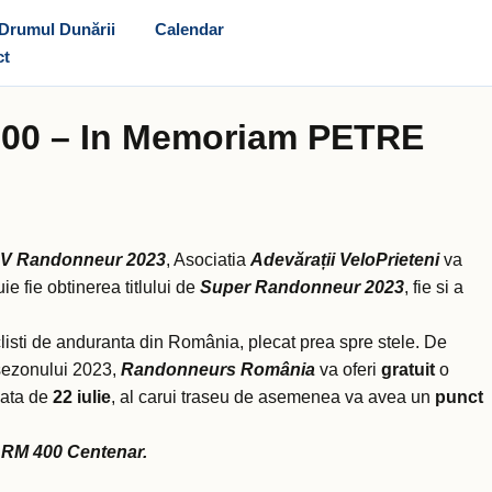
Drumul Dunării
Calendar
ct
600 – In Memoriam PETRE
AV Randonneur 2023
, Asociatia
Adevărații VeloPrieteni
va
ie fie obtinerea titlului de
Super Randonneur 2023
, fie si a
ciclisti de anduranta din România, plecat prea spre stele. De
 sezonului 2023,
Randonneurs România
va oferi
gratuit
o
 data de
22 iulie
, al carui traseu de asemenea va avea un
punct
 BRM 400 Centenar.