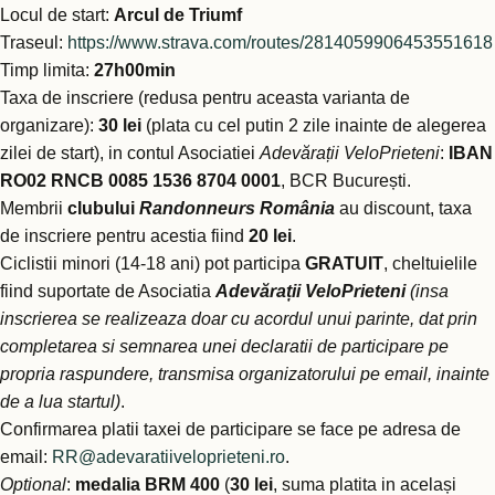
Locul de start:
Arcul de Triumf
Traseul:
https://www.strava.com/routes/2814059906453551618
Timp limita:
27h00min
Taxa de inscriere (redusa pentru aceasta varianta de
organizare):
30 lei
(plata cu cel putin 2 zile inainte de alegerea
zilei de start), in contul Asociatiei
Adevărații VeloPrieteni
:
IBAN
RO02 RNCB 0085 1536 8704 0001
, BCR București.
Membrii
clubului
Randonneurs România
au discount, taxa
de inscriere pentru acestia fiind
20 lei
.
Ciclistii minori (14-18 ani) pot participa
GRATUIT
, cheltuielile
fiind suportate de Asociatia
Adevărații VeloPrieteni
(insa
inscrierea se realizeaza doar cu acordul unui parinte, dat prin
completarea si semnarea unei declaratii de participare pe
propria raspundere, transmisa organizatorului pe email, inainte
de a lua startul)
.
Confirmarea platii taxei de participare se face pe adresa de
email:
RR@adevaratiiveloprieteni.ro
.
Optional
:
medalia BRM 400
(
30 lei
, suma platita in același