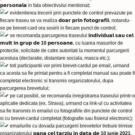
𝗽𝗲𝗿𝘀𝗼𝗻𝗮𝗹𝗮 in fata obiectivului mentionat;
evidentierea trecerii prin punctele de control prevazute pe
fiecare traseu se va realiza 𝗱𝗼𝗮𝗿 𝗽𝗿𝗶𝗻 𝗳𝗼𝘁𝗼𝗴𝗿𝗮𝗳𝗶𝗶, notandu-
se pe brevet-card ora sosirii in fiecare punct de control;
se recomanda parcurgerea traseului 𝗶𝗻𝗱𝗶𝘃𝗶𝗱𝘂𝗮𝗹 𝘀𝗮𝘂 𝗰𝗲𝗹
𝗺𝘂𝗹𝘁 𝗶𝗻 𝗴𝗿𝘂𝗽 𝗱𝗲
10
𝗽𝗲𝗿𝘀𝗼𝗮𝗻𝗲, cu luarea masurilor de
protectie, solicitate de catre autoritati la momentul parcurgerii
acestuia (declaratie, distantare sociala, masca etc.);
toti participantii vor primi brevet-cardul pe email, urmand
ca acesta sa fie printat pentru a fi completat manual sau poate fi
completat electronic si transmis organizatorului, dupa
parcurgerea brevetului;
pe cat posibil, se recomanda inregistrarea traseului printr-o
aplicatie dedicata (ex. Strava), urmand ca link-ul cu activitatea
sa fie transmis in emailul cu fotografiile din punctele de control
si cu brevet-cardul completat (fotografie sau fisierul electronic);
emailurile cu dovada parcurgerii brevetelor trebuie trimise
organizatorului 𝗽𝗮𝗻𝗮 𝗰𝗲𝗹 𝘁𝗮𝗿𝘇𝗶𝘂 𝗶𝗻 𝗱𝗮𝘁𝗮 𝗱𝗲
10 iunie 2021
,