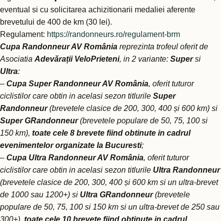
eventual si cu solicitarea achizitionarii medaliei aferente
brevetului de 400 de km (30 lei).
Regulament:
https://randonneurs.ro/regulament-brm
Cupa Randonneur AV România
reprezinta trofeul oferit de
Asociatia
Adevărații VeloPrieteni
, in 2 variante:
Super
si
Ultra
:
–
Cupa Super Randonneur AV România
, oferit tuturor
ciclistilor care obtin in acelasi sezon titlurile
Super
Randonneur
(brevetele clasice de 200, 300, 400 și 600 km) si
Super GRandonneur
(brevetele populare de 50, 75, 100 si
150 km),
toate cele 8 brevete
fiind obtinute in cadrul
evenimentelor organizate la Bucuresti
;
–
Cupa Ultra Randonneur AV România
, oferit tuturor
ciclistilor care obtin in acelasi sezon titlurile
Ultra Randonneur
(brevetele clasice de 200, 300, 400 și 600 km si un ultra-brevet
de 1000 sau 1200+) si
Ultra GRandonneur
(brevetele
populare de 50, 75, 100 si 150 km si un ultra-brevet de 250 sau
300+),
toate cele 10 brevete
fiind obtinute in cadrul