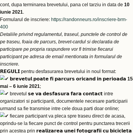
cont, dupa terminarea brevetului, pana cel tarziu in data de
10
iunie 2021
.
Formularul de inscriere:
https://randonneurs.ro/inscriere-brm-
400
Detaliile privind regulamentul, traseul, punctele de control de
pe traseu, foaia de parcurs, brevet-cardul si declaratia de
participare pe propria raspundere vor fi trimise fiecarui
participant pe adresa de email mentionata in formularul de
inscriere.
𝗥𝗘𝗚𝗨𝗟𝗜 pentru desfasurarea brevetului in noul format:
𝗯𝗿𝗲𝘃𝗲𝘁𝘂𝗹 𝗽𝗼𝗮𝘁𝗲 𝗳𝗶 𝗽𝗮𝗿𝗰𝘂𝗿𝘀 𝗼𝗿𝗶𝗰𝗮𝗻𝗱 𝗶𝗻 𝗽𝗲𝗿𝗶𝗼𝗮𝗱𝗮
15
mai – 6 iunie 2021
;
brevetul 𝘀𝗲 𝘃𝗮 𝗱𝗲𝘀𝗳𝗮𝘀𝘂𝗿𝗮 𝗳𝗮𝗿𝗮 𝗰𝗼𝗻𝘁𝗮𝗰𝘁 intre
organizatori si participanti, documentele necesare participarii
urmand sa fie transmise intre cele doua parti doar online;
fiecare participant va pleca spre traseu direct de acasa,
oprindu-se la fiecare punct de control pentru punctarea trecerii
prin acestea prin 𝗿𝗲𝗮𝗹𝗶𝘇𝗮𝗿𝗲𝗮 𝘂𝗻𝗲𝗶 𝗳𝗼𝘁𝗼𝗴𝗿𝗮𝗳𝗶𝗶 𝗰𝘂 𝗯𝗶𝗰𝗶𝗰𝗹𝗲𝘁𝗮