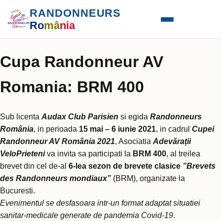
RANDONNEURS
Ro
mâ
nia
Cupa Randonneur AV
Romania: BRM 400
Sub licenta
Audax Club Parisien
si egida
Randonneurs
România
, in perioada
15 mai – 6 iunie 2021
, in cadrul
Cupei
Randonneur AV România 2021
, Asociatia
Adevărații
VeloPrieteni
va invita sa participati la
BRM 400
, al treilea
brevet din cel de-al
6-lea sezon de brevete clasice
”Brevets
des Randonneurs mondiaux”
(BRM), organizate la
Bucuresti.
Evenimentul se desfasoara intr-un format adaptat situatiei
sanitar-medicale generate de pandemia Covid-19
.