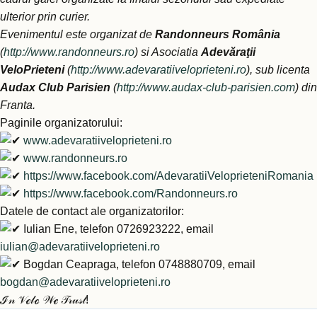
ulterior prin curier.
Evenimentul este organizat de
Randonneurs România
(
http://www.randonneurs.ro
) si Asociatia
Adevăraţii
VeloPrieteni
(
http://www.adevaratiiveloprieteni.ro
), sub licenta
Audax Club Parisien
(
http://www.audax-club-parisien.com
) din
Franta.
Paginile organizatorului:
www.adevaratiiveloprieteni.ro
www.randonneurs.ro
https://www.facebook.com/AdevaratiiVeloprieteniRomania
https://www.facebook.com/Randonneurs.ro
Datele de contact ale organizatorilor:
Iulian Ene, telefon 0726923222, email
iulian@adevaratiiveloprieteni.ro
Bogdan Ceapraga, telefon 0748880709, email
bogdan@adevaratiiveloprieteni.ro
ℐ𝓃 𝒱ℯ𝓁ℴ 𝒲ℯ 𝒯𝓇𝓊𝓈𝓉!