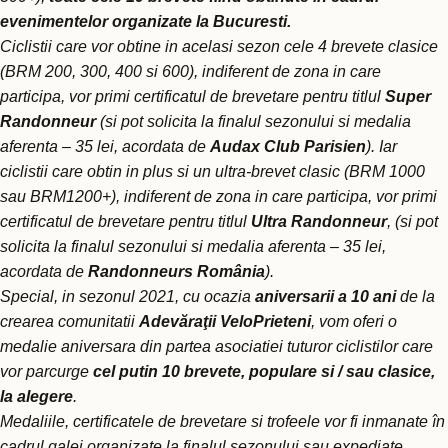
evenimentelor organizate la Bucuresti.
Ciclistii care vor obtine in acelasi sezon cele 4 brevete clasice
(BRM 200, 300, 400 si 600), indiferent de zona in care
participa, vor primi certificatul de brevetare pentru titlul
Super
Randonneur
(si pot solicita la finalul sezonului si medalia
aferenta – 35 lei, acordata de
Audax Club Parisien
).
Iar
ciclistii care obtin in plus si un ultra-brevet clasic (BRM 1000
sau BRM1200+), indiferent de zona in care participa, vor primi
certificatul de brevetare pentru titlul
Ultra Randonneur
, (si pot
solicita la finalul sezonului si medalia aferenta – 35 lei,
acordata de
Randonneurs România
).
Special, in sezonul 2021, cu ocazia
aniversarii a 10 ani
de la
crearea comunitatii
Adevăraţii VeloPrieteni
, vom oferi o
medalie aniversara din partea asociatiei tuturor ciclistilor care
vor parcurge
cel putin 10 brevete, populare si / sau clasice,
la alegere
.
Medaliile, certificatele de brevetare si trofeele vor fi inmanate în
cadrul galei organizate la finalul sezonului sau expediate