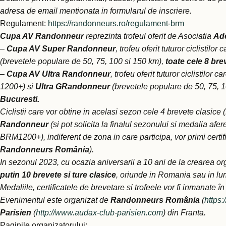
adresa de email mentionata in formularul de inscriere.
Regulament:
https://randonneurs.ro/regulament-brm
Cupa AV
Randonneur
reprezinta trofeul oferit de Asociatia
Ade
–
Cupa AV Super Randonneur
, trofeu oferit tuturor ciclistilor
(brevetele populare de 50, 75, 100 si 150 km),
toate cele 8 bre
–
Cupa AV Ultra Randonneur
, trofeu oferit tuturor ciclistilor c
1200+) si
Ultra GRandonneur
(brevetele populare de 50, 75, 1
Bucuresti.
Ciclistii care vor obtine in acelasi sezon cele 4 brevete clasice 
Randonneur
(si pot solicita la finalul sezonului si medalia afe
BRM1200+), indiferent de zona in care participa, vor primi certifi
Randonneurs România
).
In sezonul 2023, cu ocazia aniversarii a 10 ani de la crearea or
putin 10 brevete si ture clasice
, oriunde in Romania sau in lu
Medaliile, certificatele de brevetare si trofeele vor fi inmanate î
Evenimentul este organizat de
Randonneurs România
(
https
Parisien
(
http://www.audax-club-parisien.com
) din Franta.
Paginile organizatorului: