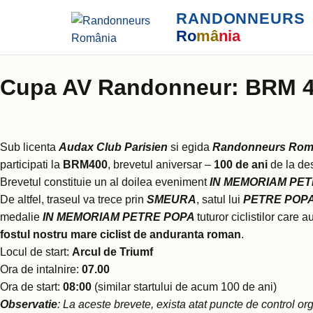
RANDONNEURS
Ro
mâ
nia
Cupa AV Randonneur: BRM 
Sub licenta
Audax Club Parisien
si egida
Randonneurs Rom
participati la
BRM400
, brevetul aniversar –
100 de ani
de la des
Brevetul constituie un al doilea eveniment
IN MEMORIAM PE
De altfel, traseul va trece prin
SMEURA
, satul lui
PETRE POP
medalie
IN MEMORIAM PETRE POPA
tuturor ciclistilor care
fostul nostru mare ciclist de anduranta roman
.
Locul de start:
Arcul de Triumf
Ora de intalnire:
07.00
Ora de start:
08:00
(similar startului de acum 100 de ani)
Observatie
: La aceste brevete, exista atat puncte de control orga