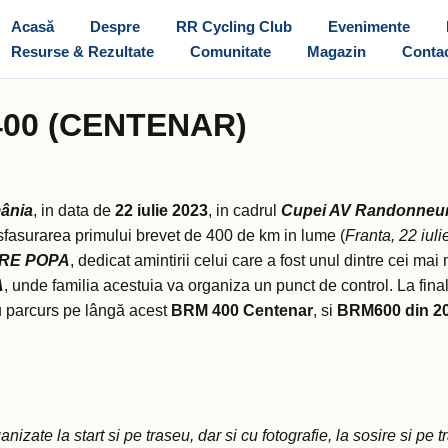
Acasă
Despre
RR Cycling Club
Evenimente
Resurse & Rezultate
Comunitate
Magazin
Conta
400 (CENTENAR)
ânia
, in data de
22 iulie 2023
, in cadrul
Cupei AV Randonneur
fasurarea primului brevet de 400 de km in lume (
Franta, 22 iul
TRE POPA
, dedicat amintirii celui care a fost unul dintre cei ma
A
, unde familia acestuia va organiza un punct de control. La fin
 au parcurs pe lângă acest
BRM 400 Centenar
, si
BRM600 din 20
nizate la start si pe traseu, dar si cu fotografie, la sosire si pe t