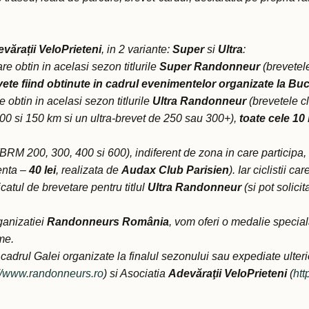
vărații VeloPrieteni
, in 2 variante:
Super
si
Ultra
:
 care obtin in acelasi sezon titlurile
Super Randonneur
(brevetel
vete
fiind obtinute in cadrul evenimentelor organizate la Buc
are obtin in acelasi sezon titlurile
Ultra Randonneur
(brevetele c
00 si 150 km si un ultra-brevet de 250 sau 300+),
toate cele 10
(BRM 200, 300, 400 si 600), indiferent de zona in care participa, v
renta –
40 lei
, realizata de
Audax Club Parisien
).
Iar ciclistii c
catul de brevetare pentru titlul
Ultra Randonneur
(si pot solici
ganizatiei
Randonneurs România
, vom oferi o medalie specia
me.
n cadrul Galei organizate la finalul sezonului sau expediate ulterio
://www.randonneurs.ro
) si Asociatia
Adevăraţii VeloPrieteni
(
htt