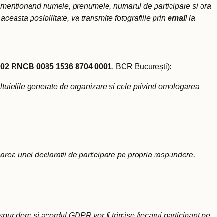
, mentionand numele, prenumele, numarul de participare si ora
aceasta posibilitate, va transmite fotografiile prin
email
la
02 RNCB 0085 1536 8704 0001
, BCR București):
ltuielile generate de organizare si cele privind omologarea
area unei declaratii de participare pe propria raspundere,
aspundere si acordul GDPR vor fi trimise fiecarui participant pe