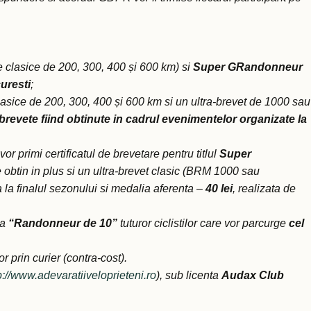
e clasice de 200, 300, 400 și 600 km) si
Super GRandonneur
uresti
;
lasice de 200, 300, 400 și 600 km si un ultra-brevet de 1000 sau
 brevete
fiind obtinute in cadrul evenimentelor organizate la
or primi certificatul de brevetare pentru titlul
Super
are obtin in plus si un ultra-brevet clasic (BRM 1000 sau
ta la finalul sezonului si medalia aferenta –
40 lei
, realizata de
la
“Randonneur de 10”
tuturor ciclistilor care vor parcurge
cel
r prin curier (contra-cost).
p://www.adevaratiiveloprieteni.ro
), sub licenta
Audax Club