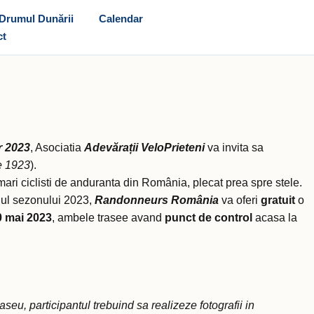
Drumul Dunării
Calendar
ct
 2023
, Asociatia
Adevărații VeloPrieteni
va invita sa
ie 1923
).
i mari ciclisti de anduranta din România, plecat prea spre stele.
alul sezonului 2023,
Randonneurs România
va oferi
gratuit
o
 mai 2023
, ambele trasee avand
punct de control
acasa la
raseu, participantul trebuind sa realizeze fotografii in