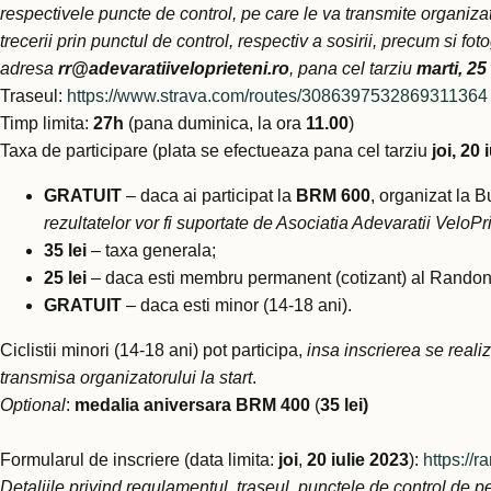
respectivele puncte de control, pe care le va transmite organiza
trecerii prin punctul de control, respectiv a sosirii, precum si f
adresa
rr@adevaratiiveloprieteni.ro
, pana cel tarziu
marti,
25 
Traseul:
https://www.strava.com/routes/3086397532869311364
Timp limita:
27h
(pana duminica, la ora
11.00
)
Taxa de participare (plata se efectueaza pana cel tarziu
joi, 20 
GRATUIT
– daca ai participat la
BRM 600
, organizat la 
rezultatelor vor fi suportate de Asociatia Adevaratii Vel
35 lei
– taxa generala;
25 lei
– daca esti membru permanent (cotizant) al Rando
GRATUIT
– daca esti minor (14-18 ani).
Ciclistii minori (14-18 ani) pot participa,
insa inscrierea se reali
transmisa organizatorului la start
.
Optional
:
medalia aniversara BRM 400
(
35 lei)
Formularul de inscriere (data limita:
joi
,
20 iulie 2023
):
https://
Detaliile privind regulamentul, traseul, punctele de control de p