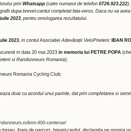
torului prin
Whatsapp
(catre numarul de telefon
0726.923.222
)
otografii dupa brevet-cardul completat fata-verso. Daca nu va avea 
iulie 2023
, pentru omologarea rezultatului.
iulie 2023
, in contul Asociatiei
Adevărații VeloPrieteni
:
IBAN RO
Bucuresti in data 20 mai 2023
in memoria lui PETRE POPA
(
che
oPrieteni si Randonneurs Romania
);
nneurs Romania Cycling Club;
zeaza doar cu acordul unui parinte, dat prin completarea si semn
randonneurs.ro/brm-400-centenar/
e traseu, foaia de parcurs, brevet-cardul, declaratia pe propria r