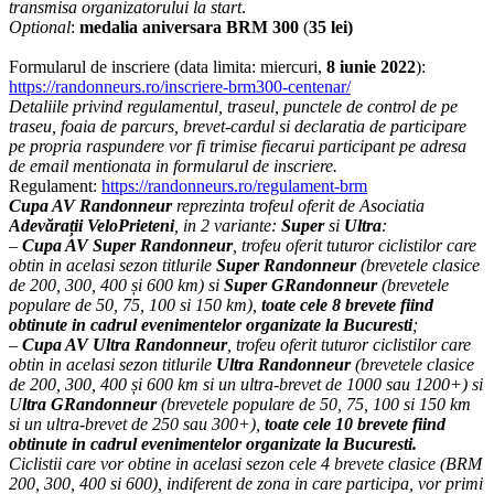
transmisa organizatorului la start
.
Optional
:
medalia aniversara BRM 300
(
35 lei)
Formularul de inscriere (data limita: miercuri,
8 iunie 2022
):
https://randonneurs.ro/inscriere-brm300-centenar/
Detaliile privind regulamentul, traseul, punctele de control de pe
traseu, foaia de parcurs, brevet-cardul si declaratia de participare
pe propria raspundere vor fi trimise fiecarui participant pe adresa
de email mentionata in formularul de inscriere.
Regulament:
https://randonneurs.ro/regulament-brm
Cupa AV
Randonneur
reprezinta trofeul oferit de Asociatia
Adevărații VeloPrieteni
, in 2 variante:
Super
si
Ultra
:
–
Cupa AV Super Randonneur
, trofeu oferit tuturor ciclistilor care
obtin in acelasi sezon titlurile
Super Randonneur
(brevetele clasice
de 200, 300, 400 și 600 km) si
Super GRandonneur
(brevetele
populare de 50, 75, 100 si 150 km),
toate cele 8 brevete
fiind
obtinute in cadrul evenimentelor organizate la Bucuresti
;
–
Cupa AV Ultra Randonneur
, trofeu oferit tuturor ciclistilor care
obtin in acelasi sezon titlurile
Ultra Randonneur
(brevetele clasice
de 200, 300, 400 și 600 km si un ultra-brevet de 1000 sau 1200+) si
U
ltra GRandonneur
(brevetele populare de 50, 75, 100 si 150 km
si un ultra-brevet de 250 sau 300+),
toate cele 10 brevete
fiind
obtinute in cadrul evenimentelor organizate la Bucuresti.
Ciclistii care vor obtine in acelasi sezon cele 4 brevete clasice (BRM
200, 300, 400 si 600), indiferent de zona in care participa, vor primi