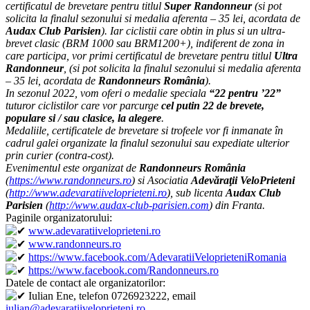
certificatul de brevetare pentru titlul
Super Randonneur
(si pot
solicita la finalul sezonului si medalia aferenta – 35 lei, acordata de
Audax Club Parisien
).
Iar ciclistii care obtin in plus si un ultra-
brevet clasic (BRM 1000 sau BRM1200+), indiferent de zona in
care participa, vor primi certificatul de brevetare pentru titlul
Ultra
Randonneur
, (si pot solicita la finalul sezonului si medalia aferenta
– 35 lei, acordata de
Randonneurs România
).
In sezonul 2022, vom oferi o medalie speciala
“22 pentru ’22”
tuturor ciclistilor care vor parcurge
cel putin 22 de brevete,
populare si / sau clasice, la alegere
.
Medaliile, certificatele de brevetare si trofeele vor fi inmanate în
cadrul galei organizate la finalul sezonului sau expediate ulterior
prin curier (contra-cost).
Evenimentul este organizat de
Randonneurs România
(
https://www.randonneurs.ro
) si Asociatia
Adevăraţii VeloPrieteni
(
http://www.adevaratiiveloprieteni.ro
), sub licenta
Audax Club
Parisien
(
http://www.audax-club-parisien.com
) din Franta.
Paginile organizatorului:
www.adevaratiiveloprieteni.ro
www.randonneurs.ro
https://www.facebook.com/AdevaratiiVeloprieteniRomania
https://www.facebook.com/Randonneurs.ro
Datele de contact ale organizatorilor:
Iulian Ene, telefon 0726923222, email
iulian@adevaratiiveloprieteni.ro