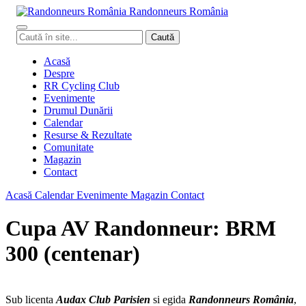
Randonneurs
Ro
mâ
nia
Caută
Caută
în
site
Acasă
Despre
RR Cycling Club
Evenimente
Drumul Dunării
Calendar
Resurse & Rezultate
Comunitate
Magazin
Contact
Acasă
Calendar
Evenimente
Magazin
Contact
Cupa AV Randonneur: BRM
300 (centenar)
Sub licenta
Audax Club Parisien
si egida
Randonneurs România
,