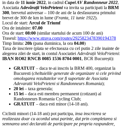
in data de
11 iunie 2022
, in cadrul
Cupei AV Randonneur 2022
,
Asociatia
Adevărații VeloPrieteni
va invita sa participati la
BRM
300
, brevetul aniversar – 100 de ani de la desfasurarea primului
brevet de 300 de km in lume (
Franta, 11 iunie 1922
).
Locul de start:
Arcul de Triumf
Ora de intalnire:
07.00
Ora de start:
08:00
(similar startului de acum 100 de ani)
Traseul:
https://www.strava.com/routes/2925823478390194378
Timp limita:
20h
(pana duminica, la ora
04.00
)
Taxa de inscriere (plata se efectueaza cu cel putin 2 zile inainte de
alegerea zilei de start, in contul Asociatiei
Adevărații VeloPrieteni
:
IBAN RO02 RNCB 0085 1536 8704 0001
, BCR București):
GRATUIT
– daca te-ai inscris la BRM 400, organizat la
Bucuresti (
cheltuielile generate de organizare si cele privind
omologarea rezultatelor vor fi suportate de Asociatia
Adevaratii VeloPrieteni si Randonneurs Romania
);
20 lei
– taxa generala;
15 lei
– daca esti membru permanent (cotizant) al
Randonneurs Romania Cycling Club;
GRATUIT
– daca esti minor (14-18 ani).
Ciclistii minori (14-18 ani) pot participa,
insa inscrierea se
realizeaza doar cu acordul unui parinte, dat prin completarea si
semnarea unei declaratii de participare pe propria raspundere,