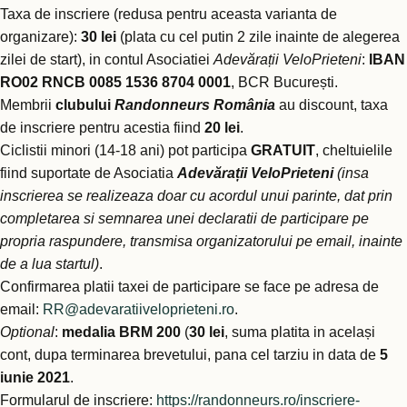
Taxa de inscriere (redusa pentru aceasta varianta de
organizare):
30 lei
(plata cu cel putin 2 zile inainte de alegerea
zilei de start), in contul Asociatiei
Adevărații VeloPrieteni
:
IBAN
RO02 RNCB 0085 1536 8704 0001
, BCR București.
Membrii
clubului
Randonneurs România
au discount, taxa
de inscriere pentru acestia fiind
20 lei
.
Ciclistii minori (14-18 ani) pot participa
GRATUIT
, cheltuielile
fiind suportate de Asociatia
Adevărații VeloPrieteni
(insa
inscrierea se realizeaza doar cu acordul unui parinte, dat prin
completarea si semnarea unei declaratii de participare pe
propria raspundere, transmisa organizatorului pe email, inainte
de a lua startul)
.
Confirmarea platii taxei de participare se face pe adresa de
email:
RR@adevaratiiveloprieteni.ro
.
Optional
:
medalia BRM 200
(
30 lei
, suma platita in același
cont, dupa terminarea brevetului, pana cel tarziu in data de
5
iunie 2021
.
Formularul de inscriere:
https://randonneurs.ro/inscriere-