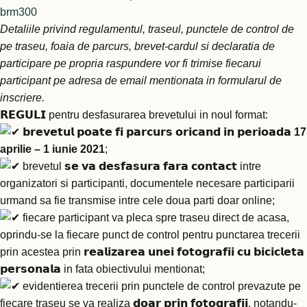
brm300
Detaliile privind regulamentul, traseul, punctele de control de
pe traseu, foaia de parcurs, brevet-cardul si declaratia de
participare pe propria raspundere vor fi trimise fiecarui
participant pe adresa de email mentionata in formularul de
inscriere.
𝗥𝗘𝗚𝗨𝗟𝗜 pentru desfasurarea brevetului in noul format:
𝗯𝗿𝗲𝘃𝗲𝘁𝘂𝗹 𝗽𝗼𝗮𝘁𝗲 𝗳𝗶 𝗽𝗮𝗿𝗰𝘂𝗿𝘀 𝗼𝗿𝗶𝗰𝗮𝗻𝗱 𝗶𝗻 𝗽𝗲𝗿𝗶𝗼𝗮𝗱𝗮
17
aprilie – 1 iunie 2021
;
brevetul 𝘀𝗲 𝘃𝗮 𝗱𝗲𝘀𝗳𝗮𝘀𝘂𝗿𝗮 𝗳𝗮𝗿𝗮 𝗰𝗼𝗻𝘁𝗮𝗰𝘁 intre
organizatori si participanti, documentele necesare participarii
urmand sa fie transmise intre cele doua parti doar online;
fiecare participant va pleca spre traseu direct de acasa,
oprindu-se la fiecare punct de control pentru punctarea trecerii
prin acestea prin 𝗿𝗲𝗮𝗹𝗶𝘇𝗮𝗿𝗲𝗮 𝘂𝗻𝗲𝗶 𝗳𝗼𝘁𝗼𝗴𝗿𝗮𝗳𝗶𝗶 𝗰𝘂 𝗯𝗶𝗰𝗶𝗰𝗹𝗲𝘁𝗮
𝗽𝗲𝗿𝘀𝗼𝗻𝗮𝗹𝗮 in fata obiectivului mentionat;
evidentierea trecerii prin punctele de control prevazute pe
fiecare traseu se va realiza 𝗱𝗼𝗮𝗿 𝗽𝗿𝗶𝗻 𝗳𝗼𝘁𝗼𝗴𝗿𝗮𝗳𝗶𝗶, notandu-