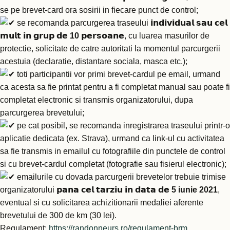
se pe brevet-card ora sosirii in fiecare punct de control;
se recomanda parcurgerea traseului 𝗶𝗻𝗱𝗶𝘃𝗶𝗱𝘂𝗮𝗹 𝘀𝗮𝘂 𝗰𝗲𝗹
𝗺𝘂𝗹𝘁 𝗶𝗻 𝗴𝗿𝘂𝗽 𝗱𝗲
10
𝗽𝗲𝗿𝘀𝗼𝗮𝗻𝗲, cu luarea masurilor de
protectie, solicitate de catre autoritati la momentul parcurgerii
acestuia (declaratie, distantare sociala, masca etc.);
toti participantii vor primi brevet-cardul pe email, urmand
ca acesta sa fie printat pentru a fi completat manual sau poate fi
completat electronic si transmis organizatorului, dupa
parcurgerea brevetului;
pe cat posibil, se recomanda inregistrarea traseului printr-o
aplicatie dedicata (ex. Strava), urmand ca link-ul cu activitatea
sa fie transmis in emailul cu fotografiile din punctele de control
si cu brevet-cardul completat (fotografie sau fisierul electronic);
emailurile cu dovada parcurgerii brevetelor trebuie trimise
organizatorului 𝗽𝗮𝗻𝗮 𝗰𝗲𝗹 𝘁𝗮𝗿𝘇𝗶𝘂 𝗶𝗻 𝗱𝗮𝘁𝗮 𝗱𝗲
5 iunie 2021
,
eventual si cu solicitarea achizitionarii medaliei aferente
brevetului de 300 de km (30 lei).
Regulament:
https://randonneurs.ro/regulament-brm