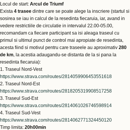
Locul de start:
Arcul de Triumf
Exista
4 trasee
dintre care se poate alege la inscriere (startul si
sosirea se iau in calcul de la resedinta fiecaruia, iar, avand in
vedere restrictiile de circulatie in intervalul 22.00-05.00,
recomandam ca fiecare participant sa isi aleaga traseul cu
primul si ultimul punct de control mai apropiate de resedinta,
acesta fiind si motivul pentru care traseele au aproximativ
280
de km
, la acestia adaugandu-se distanta de la si pana la
resedinta fiecaruia):
1. Traseul Nord-Vest
https://www.strava.com/routes/2814059906453551618
2. Traseul Nord-Est
https://www.strava.com/routes/2818205319908517258
3. Traseul Sud-Est
https://www.strava.com/routes/2814061026746598914
4. Traseul Sud-Vest
https://www.strava.com/routes/2814062771324450120
Timp limita:
20h00min