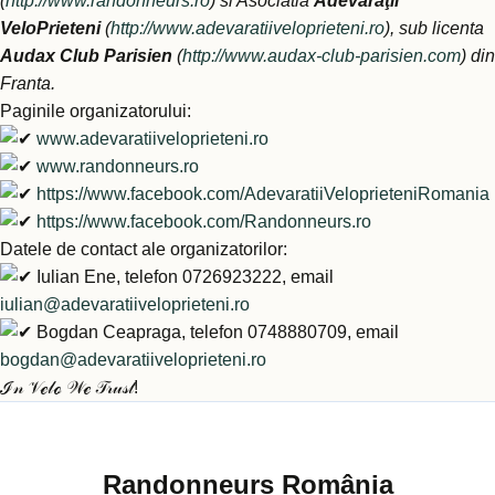
(
http://www.randonneurs.ro
) si Asociatia
Adevăraţii
VeloPrieteni
(
http://www.adevaratiiveloprieteni.ro
), sub licenta
Audax Club Parisien
(
http://www.audax-club-parisien.com
) din
Franta.
Paginile organizatorului:
www.adevaratiiveloprieteni.ro
www.randonneurs.ro
https://www.facebook.com/AdevaratiiVeloprieteniRomania
https://www.facebook.com/Randonneurs.ro
Datele de contact ale organizatorilor:
Iulian Ene, telefon 0726923222, email
iulian@adevaratiiveloprieteni.ro
Bogdan Ceapraga, telefon 0748880709, email
bogdan@adevaratiiveloprieteni.ro
ℐ𝓃 𝒱ℯ𝓁ℴ 𝒲ℯ 𝒯𝓇𝓊𝓈𝓉!
Randonneurs România