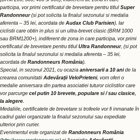
participa, vor primi certificatul de brevetare pentru titlul
Super
Randonneur
(si pot solicita la finalul sezonului si medalia
aferenta – 35 lei, acordata de
Audax Club Parisien
).
Iar
ciclistii care obtin in plus si un ultra-brevet clasic (BRM 1000
sau BRM1200+), indiferent de zona in care participa, vor primi
certificatul de brevetare pentru titlul
Ultra Randonneur
, (si pot
solicita la finalul sezonului si medalia aferenta – 35 lei,
acordata de
Randonneurs România
).
Special, in sezonul 2021, cu ocazia
aniversarii a 10 ani
de la
crearea comunitatii
Adevăraţii VeloPrieteni
, vom oferi o
medalie aniversara din partea asociatiei tuturor ciclistilor care
vor parcurge
cel putin 10 brevete, populare si / sau clasice,
la alegere
.
Medaliile, certificatele de brevetare si trofeele vor fi inmanate în
cadrul galei organizate la finalul sezonului sau expediate
ulterior prin curier.
Evenimentul este organizat de
Randonneurs România