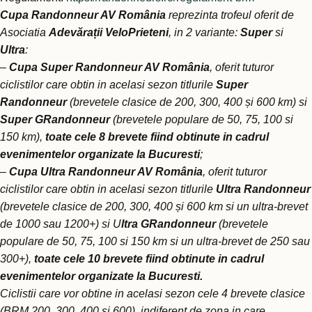
Cupa Randonneur AV România
reprezinta trofeul oferit de
Asociatia
Adevărații VeloPrieteni
, in 2 variante:
Super
si
Ultra
:
–
Cupa Super Randonneur AV România
, oferit tuturor
ciclistilor care obtin in acelasi sezon titlurile
Super
Randonneur
(brevetele clasice de 200, 300, 400 și 600 km) si
Super GRandonneur
(brevetele populare de 50, 75, 100 si
150 km),
toate cele 8 brevete
fiind obtinute in cadrul
evenimentelor organizate la Bucuresti
;
–
Cupa Ultra Randonneur AV România
, oferit tuturor
ciclistilor care obtin in acelasi sezon titlurile
Ultra Randonneur
(brevetele clasice de 200, 300, 400 și 600 km si un ultra-brevet
de 1000 sau 1200+) si U
ltra GRandonneur
(brevetele
populare de 50, 75, 100 si 150 km si un ultra-brevet de 250 sau
300+),
toate cele 10 brevete
fiind obtinute in cadrul
evenimentelor organizate la Bucuresti.
Ciclistii care vor obtine in acelasi sezon cele 4 brevete clasice
(BRM 200, 300, 400 si 600), indiferent de zona in care