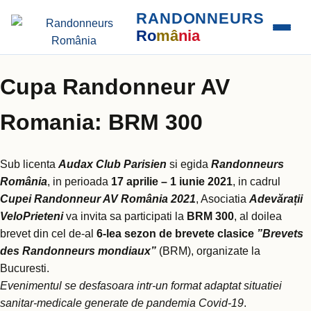
RANDONNEURS
Ro
mâ
nia
Cupa Randonneur AV
Romania: BRM 300
Sub licenta
Audax Club Parisien
si egida
Randonneurs
România
, in perioada
17 aprilie – 1 iunie 2021
, in cadrul
Cupei Randonneur AV România 2021
, Asociatia
Adevărații
VeloPrieteni
va invita sa participati la
BRM 300
, al doilea
brevet din cel de-al
6-lea sezon de brevete clasice
”Brevets
des Randonneurs mondiaux”
(BRM), organizate la
Bucuresti.
Evenimentul se desfasoara intr-un format adaptat situatiei
sanitar-medicale generate de pandemia Covid-19
.