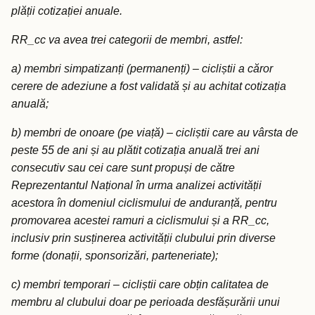
plății cotizației anuale.
RR_cc va avea trei categorii de membri, astfel:
a) membri simpatizanți (permanenți) – cicliștii a căror
cerere de adeziune a fost validată și au achitat cotizația
anuală;
b) membri de onoare (pe viață) – cicliștii care au vârsta de
peste 55 de ani și au plătit cotizația anuală trei ani
consecutiv sau cei care sunt propuși de către
Reprezentantul Național în urma analizei activității
acestora în domeniul ciclismului de anduranță, pentru
promovarea acestei ramuri a ciclismului și a RR_cc,
inclusiv prin susținerea activității clubului prin diverse
forme (donații, sponsorizări, parteneriate);
c) membri temporari – cicliștii care obțin calitatea de
membru al clubului doar pe perioada desfășurării unui