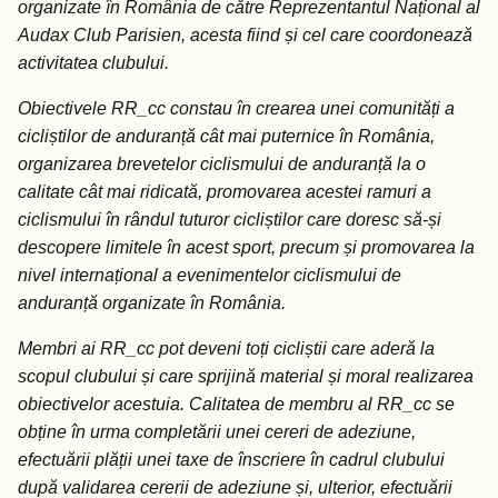
organizate în România de către Reprezentantul Național al
Audax Club Parisien, acesta fiind și cel care coordonează
activitatea clubului.
Obiectivele RR_cc constau în crearea unei comunități a
cicliștilor de anduranță cât mai puternice în România,
organizarea brevetelor ciclismului de anduranță la o
calitate cât mai ridicată, promovarea acestei ramuri a
ciclismului în rândul tuturor cicliștilor care doresc să-și
descopere limitele în acest sport, precum și promovarea la
nivel internațional a evenimentelor ciclismului de
anduranță organizate în România.
Membri ai RR_cc pot deveni toți cicliștii care aderă la
scopul clubului și care sprijină material și moral realizarea
obiectivelor acestuia. Calitatea de membru al RR_cc se
obține în urma completării unei cereri de adeziune,
efectuării plății unei taxe de înscriere în cadrul clubului
după validarea cererii de adeziune și, ulterior, efectuării