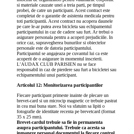
si materiale cauzate unei a treia parti, pe timpul
probei, de catre un participant. Acest contract este
completat de o garantie de asistenta medicala pentru
toti participantii. Acest contract nu acopera daunele
pe care le-ar putea avea bicicleta sau echipamentul
participantului in caz de cadere sau furt. Ar trebui o
asigurare personala pentru a acoperi prejudiciile. In
orice caz, supravegherea bunurilor si obiectelor
personale este de datoria participantului.
Participantul se angajeaza pe cuvantul lui ca este
acoperit de o asigurare in momentul inscrierii.
L’AUDAX CLUB PARISIEN nu se face
responsabil in caz de pierdere sau furt a bicicletei sau
echipamentului unui participant.
Articolul 12: Monitorizarea participantilor
Fiecare participant primeste inainte de plecare un
brevet-card si un microcip magnetic ce trebuie pastrat
in cea mai buna stare. Noi va sfatuim sa lipiti o
fotografie de identitate recenta pe brevetcard (format
35 x 25 mm).
Brevet-cardul trebuie sa fie in permanenta
asupra participantului. Trebuie ca acesta sa
inmaneze personal documentul la fiecare control