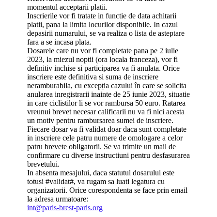
momentul acceptarii platii.
Inscrierile vor fi tratate in functie de data achitarii
platii, pana la limita locurilor disponibile. In cazul
depasirii numarului, se va realiza o lista de asteptare
fara a se incasa plata.
Dosarele care nu vor fi completate pana pe 2 iulie
2023, la miezul noptii (ora locala franceza), vor fi
definitiv inchise si participarea va fi anulata. Orice
inscriere este definitiva si suma de inscriere
neramburabila, cu excepția cazului în care se solicita
anularea inregistrarii inainte de 25 iunie 2023, situatie
in care ciclistilor li se vor rambursa 50 euro. Ratarea
vreunui brevet necesar calificarii nu va fi nici acesta
un motiv pentru rambursarea sumei de inscriere.
Fiecare dosar va fi validat doar daca sunt completate
in inscriere cele patru numere de omologare a celor
patru brevete obligatorii. Se va trimite un mail de
confirmare cu diverse instructiuni pentru desfasurarea
brevetului.
In absenta mesajului, daca statutul dosarului este
totusi #validat#, va rugam sa luati legatura cu
organizatorii. Orice corespondenta se face prin email
la adresa urmatoare:
int@paris-brest-paris.org