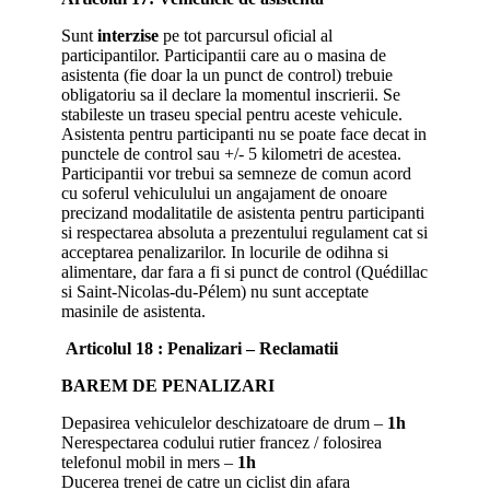
Sunt
interzise
pe tot parcursul oficial al
participantilor. Participantii care au o masina de
asistenta (fie doar la un punct de control) trebuie
obligatoriu sa il declare la momentul inscrierii. Se
stabileste un traseu special pentru aceste vehicule.
Asistenta pentru participanti nu se poate face decat in
punctele de control sau +/- 5 kilometri de acestea.
Participantii vor trebui sa semneze de comun acord
cu soferul vehiculului un angajament de onoare
precizand modalitatile de asistenta pentru participanti
si respectarea absoluta a prezentului regulament cat si
acceptarea penalizarilor. In locurile de odihna si
alimentare, dar fara a fi si punct de control (Quédillac
si Saint-Nicolas-du-Pélem) nu sunt acceptate
masinile de asistenta.
Articolul 18 : Penalizari – Reclamatii
BAREM DE PENALIZARI
Depasirea vehiculelor deschizatoare de drum –
1h
Nerespectarea codului rutier francez / folosirea
telefonul mobil in mers –
1h
Ducerea trenei de catre un ciclist din afara