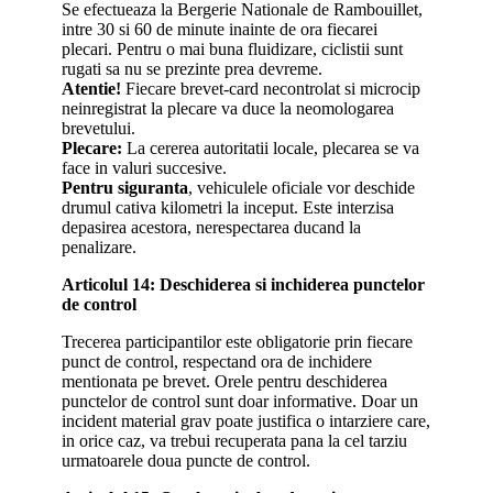
Se efectueaza la Bergerie Nationale de Rambouillet,
intre 30 si 60 de minute inainte de ora fiecarei
plecari. Pentru o mai buna fluidizare, ciclistii sunt
rugati sa nu se prezinte prea devreme.
Atentie!
Fiecare brevet-card necontrolat si microcip
neinregistrat la plecare va duce la neomologarea
brevetului.
Plecare:
La cererea autoritatii locale, plecarea se va
face in valuri succesive.
Pentru siguranta
, vehiculele oficiale vor deschide
drumul cativa kilometri la inceput. Este interzisa
depasirea acestora, nerespectarea ducand la
penalizare.
Articolul 14: Deschiderea si inchiderea punctelor
de control
Trecerea participantilor este obligatorie prin fiecare
punct de control, respectand ora de inchidere
mentionata pe brevet. Orele pentru deschiderea
punctelor de control sunt doar informative. Doar un
incident material grav poate justifica o intarziere care,
in orice caz, va trebui recuperata pana la cel tarziu
urmatoarele doua puncte de control.