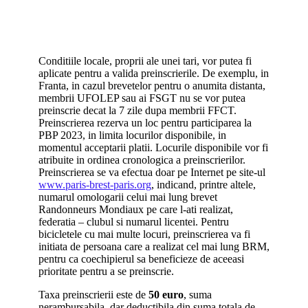
Conditiile locale, proprii ale unei tari, vor putea fi
aplicate pentru a valida preinscrierile. De exemplu, in
Franta, in cazul brevetelor pentru o anumita distanta,
membrii UFOLEP sau ai FSGT nu se vor putea
preinscrie decat la 7 zile dupa membrii FFCT.
Preinscrierea rezerva un loc pentru participarea la
PBP 2023, in limita locurilor disponibile, in
momentul acceptarii platii. Locurile disponibile vor fi
atribuite in ordinea cronologica a preinscrierilor.
Preinscrierea se va efectua doar pe Internet pe site-ul
www.paris-brest-paris.org
, indicand, printre altele,
numarul omologarii celui mai lung brevet
Randonneurs Mondiaux pe care l-ati realizat,
federatia – clubul si numarul licentei. Pentru
bicicletele cu mai multe locuri, preinscrierea va fi
initiata de persoana care a realizat cel mai lung BRM,
pentru ca coechipierul sa beneficieze de aceeasi
prioritate pentru a se preinscrie.
Taxa preinscrierii este de
50 euro
, suma
nerambursabila, dar deductibila din suma totala de