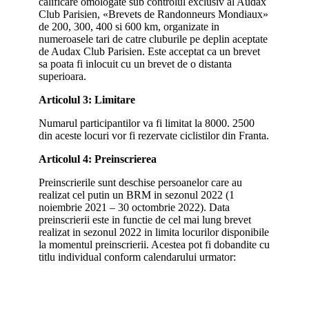
calificare omologate sub controlul exclusiv al Audax
Club Parisien, «Brevets de Randonneurs Mondiaux»
de 200, 300, 400 si 600 km, organizate in
numeroasele tari de catre cluburile pe deplin aceptate
de Audax Club Parisien. Este acceptat ca un brevet
sa poata fi inlocuit cu un brevet de o distanta
superioara.
Articolul 3: Limitare
Numarul participantilor va fi limitat la 8000. 2500
din aceste locuri vor fi rezervate ciclistilor din Franta.
Articolul 4: Preinscrierea
Preinscrierile sunt deschise persoanelor care au
realizat cel putin un BRM in sezonul 2022 (1
noiembrie 2021 – 30 octombrie 2022). Data
preinscrierii este in functie de cel mai lung brevet
realizat in sezonul 2022 in limita locurilor disponibile
la momentul preinscrierii. Acestea pot fi dobandite cu
titlu individual conform calendarului urmator: