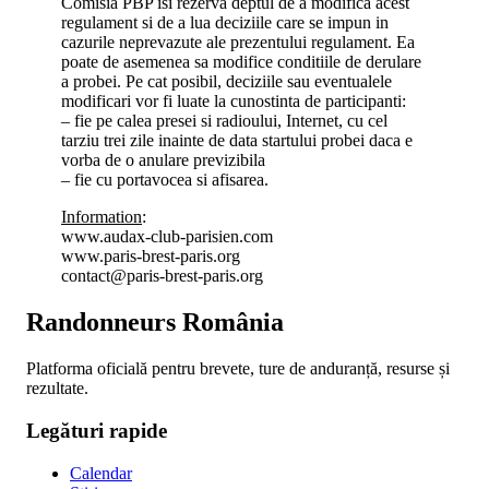
Comisia PBP isi rezerva deptul de a modifica acest
regulament si de a lua deciziile care se impun in
cazurile neprevazute ale prezentului regulament. Ea
poate de asemenea sa modifice conditiile de derulare
a probei. Pe cat posibil, deciziile sau eventualele
modificari vor fi luate la cunostinta de participanti:
– fie pe calea presei si radioului, Internet, cu cel
tarziu trei zile inainte de data startului probei daca e
vorba de o anulare previzibila
– fie cu portavocea si afisarea.
Information
:
www.audax-club-parisien.com
www.paris-brest-paris.org
contact@paris-brest-paris.org
Randonneurs România
Platforma oficială pentru brevete, ture de anduranță, resurse și
rezultate.
Legături rapide
Calendar