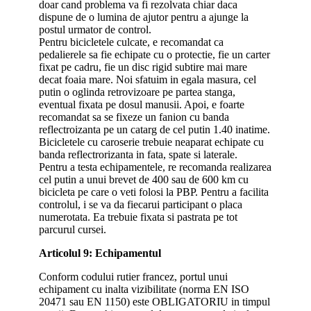
doar cand problema va fi rezolvata chiar daca
dispune de o lumina de ajutor pentru a ajunge la
postul urmator de control.
Pentru bicicletele culcate, e recomandat ca
pedalierele sa fie echipate cu o protectie, fie un carter
fixat pe cadru, fie un disc rigid subtire mai mare
decat foaia mare. Noi sfatuim in egala masura, cel
putin o oglinda retrovizoare pe partea stanga,
eventual fixata pe dosul manusii. Apoi, e foarte
recomandat sa se fixeze un fanion cu banda
reflectroizanta pe un catarg de cel putin 1.40 inatime.
Bicicletele cu caroserie trebuie neaparat echipate cu
banda reflectrorizanta in fata, spate si laterale.
Pentru a testa echipamentele, re recomanda realizarea
cel putin a unui brevet de 400 sau de 600 km cu
bicicleta pe care o veti folosi la PBP. Pentru a facilita
controlul, i se va da fiecarui participant o placa
numerotata. Ea trebuie fixata si pastrata pe tot
parcurul cursei.
Articolul 9: Echipamentul
Conform codului rutier francez, portul unui
echipament cu inalta vizibilitate (norma EN ISO
20471 sau EN 1150) este OBLIGATORIU in timpul