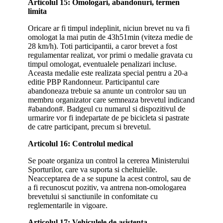
Articolul 15: Omologari, abandonuri, termen
limita
Oricare ar fi timpul indeplinit, niciun brevet nu va fi
omologat la mai putin de 43h51min (viteza medie de
28 km/h). Toti participantii, a caror brevet a fost
regulamentar realizat, vor primi o medalie gravata cu
timpul omologat, eventualele penalizari incluse.
Aceasta medalie este realizata special pentru a 20-a
editie PBP Randonneur. Participantul care
abandoneaza trebuie sa anunte un controlor sau un
membru organizator care semneaza brevetul indicand
#abandon#. Badgeul cu numarul si dispozitivul de
urmarire vor fi indepartate de pe bicicleta si pastrate
de catre participant, precum si brevetul.
Articolul 16: Controlul medical
Se poate organiza un control la cererea Ministerului
Sporturilor, care va suporta si cheltuielile.
Neacceptarea de a se supune la acest control, sau de
a fi recunoscut pozitiv, va antrena non-omologarea
brevetului si sanctiunile in confomitate cu
reglementarile in vigoare.
Articolul 17: Vehiculele de asistenta