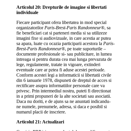
Articolul 20: Drepturile de imagine si libertati
individuale
Fiecare participant ofera libertatea in mod special
organizatorilor
Paris-Brest-Paris Randonneur®
, sa
fie beneficiari cat si parteneri media si sa utilizeze
imagini fixe si audiovizuale, in care acestia ar putea
sa apara, luate cu ocazia participarii acestora la
Paris-
Brest-Paris Randonneur®
, pe toate suporturile –
documente profesionale si- sau publicitare, in lumea
intreaga si pentru durata cea mai lunga prevazuta de
lege, regulamente, tratate in vigoare, extinderi
eventuale care ar pztea fi aduse acestei perioade.
Conform acestei legi a informaticii si libertatii civile
din 6 ianuarie 1978, dispuneti de dreptul de acces si
rectificare asupra informatiilor personale care va
privesc. Prin intermediul nostru, puteti fi directionat
in a primi propuneri de la alte societati sau asociatii.
Daca nu doriti, e de ajuns sa ne anuntati indicandu-
ne numele, prenumele, adresa, si daca e posibil si
numarul placii de inscriere.
Articolul 21: Actualizari