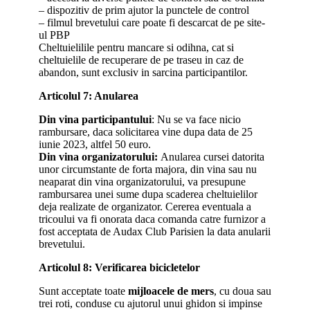
– dispozitiv de prim ajutor la punctele de control
– filmul brevetului care poate fi descarcat de pe site-
ul PBP
Cheltuielilile pentru mancare si odihna, cat si
cheltuielile de recuperare de pe traseu in caz de
abandon, sunt exclusiv in sarcina participantilor.
Articolul 7: Anularea
Din vina participantului
: Nu se va face nicio
rambursare, daca solicitarea vine dupa data de 25
iunie 2023, altfel 50 euro.
Din vina organizatorului:
Anularea cursei datorita
unor circumstante de forta majora, din vina sau nu
neaparat din vina organizatorului, va presupune
rambursarea unei sume dupa scaderea cheltuielilor
deja realizate de organizator. Cererea eventuala a
tricoului va fi onorata daca comanda catre furnizor a
fost acceptata de Audax Club Parisien la data anularii
brevetului.
Articolul 8: Verificarea bicicletelor
Sunt acceptate toate
mijloacele de mers
, cu doua sau
trei roti, conduse cu ajutorul unui ghidon si impinse