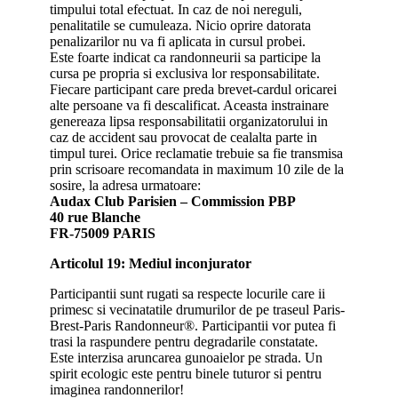
timpului total efectuat. In caz de noi nereguli,
penalitatile se cumuleaza. Nicio oprire datorata
penalizarilor nu va fi aplicata in cursul probei.
Este foarte indicat ca randonneurii sa participe la
cursa pe propria si exclusiva lor responsabilitate.
Fiecare participant care preda brevet-cardul oricarei
alte persoane va fi descalificat. Aceasta instrainare
genereaza lipsa responsabilitatii organizatorului in
caz de accident sau provocat de cealalta parte in
timpul turei. Orice reclamatie trebuie sa fie transmisa
prin scrisoare recomandata in maximum 10 zile de la
sosire, la adresa urmatoare:
Audax Club Parisien – Commission PBP
40 rue Blanche
FR-75009 PARIS
Articolul 19: Mediul inconjurator
Participantii sunt rugati sa respecte locurile care ii
primesc si vecinatatile drumurilor de pe traseul Paris-
Brest-Paris Randonneur®. Participantii vor putea fi
trasi la raspundere pentru degradarile constatate.
Este interzisa aruncarea gunoaielor pe strada. Un
spirit ecologic este pentru binele tuturor si pentru
imaginea randonnerilor!