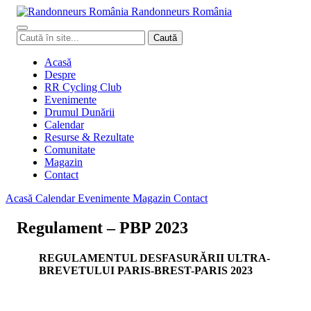
Randonneurs
Ro
mâ
nia
Caută
Caută
în
site
Acasă
Despre
RR Cycling Club
Evenimente
Drumul Dunării
Calendar
Resurse & Rezultate
Comunitate
Magazin
Contact
Acasă
Calendar
Evenimente
Magazin
Contact
Regulament – PBP 2023
REGULAMENTUL DESFASURĂRII ULTRA-
BREVETULUI PARIS-BREST-PARIS 2023