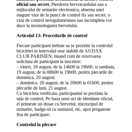
oficial sau secret.
Pierderea brevetcardului sau a
mijlocului de urmarire electronica, absenta unei
singure vize de la punct de control fix sau secret, o
viza de control neregulamentara sau incompleta vor
duce la neomologarea brevetului.
Articolul 13: Procedurile de control
Fiecare participant trebuie sa se prezinte la controlul
bicicletei in intervalul orar stabilit de AUDAX
CLUB PARISIEN, tinand cont de rezervarea
solicitata de participant la inscriere:
– vineri, 18 august, de la 14h00 la 19h00, si sambata,
19 august, de la 08h00 la 19h00, pentru plecarile de
duminica, 20 august;
– duminica, 20 august, de la 20h00 la 01h00, pentru
plecarile de luni, 21 august.
Cu bicicleta verificata, participantul se prezinta la
sala de control. Pe baza unui act de identitate oficial,
el primeste un dosar cu brevetul, microcipul de
urmarire, badge-ul cu numarul, etc, apoi pregateste
fisa de participare.
Controlul la plecare