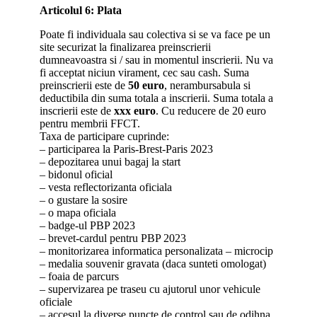
Articolul 6: Plata
Poate fi individuala sau colectiva si se va face pe un
site securizat la finalizarea preinscrierii
dumneavoastra si / sau in momentul inscrierii. Nu va
fi acceptat niciun virament, cec sau cash. Suma
preinscrierii este de
50 euro
, nerambursabula si
deductibila din suma totala a inscrierii. Suma totala a
inscrierii este de
xxx euro
. Cu reducere de 20 euro
pentru membrii FFCT.
Taxa de participare cuprinde:
– participarea la Paris-Brest-Paris 2023
– depozitarea unui bagaj la start
– bidonul oficial
– vesta reflectorizanta oficiala
– o gustare la sosire
– o mapa oficiala
– badge-ul PBP 2023
– brevet-cardul pentru PBP 2023
– monitorizarea informatica personalizata – microcip
– medalia souvenir gravata (daca sunteti omologat)
– foaia de parcurs
– supervizarea pe traseu cu ajutorul unor vehicule
oficiale
– accesul la diverse puncte de control sau de odihna