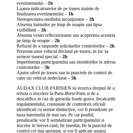
evenimentului –
1h
Luarea indicatoarelor de pe traseu inainte de
finalizarea evenimentului –
1h
Nerespectarea mediului inconjurator –
2h
Absenta luminilor pe timp de noapte sau lipsa
vizibilitatii –
2h
Absenta vestei reflectorizante sau acoperirea acesteia
pe timp de noapte –
2h
Refuzul de a raspunde solicitarilor controlorilor –
2h
Prezenta unui vehicul declarat pe traseu, in loc sa
urmeze traseul special –
2h
Impertinenta participantului sau insotitorilor la adresa
controlorilor –
5h
Ajutor oferit pe traseu sau in punctele de control de
catre un vehicul nedeclarat –
5h
AUDAX CLUB PARISIEN isi rezerva dreptul de a
refuza o inscriere la Paris-Brest-Paris si de a
descalifica in caz de greseala foarte grava. Incalcarile
regulamentului, constatate de controlorii oficiali
identificati cu semne distinctive, vor fi penalizate pe
baza baremului de mai sus. Pe cat posibil,
penalizarile vor fi semnalizate participantului si
inscrise in brevet-card, fie imediat, fie la punctul de
control cel mai apropiat, si vor fi aplicate asupra