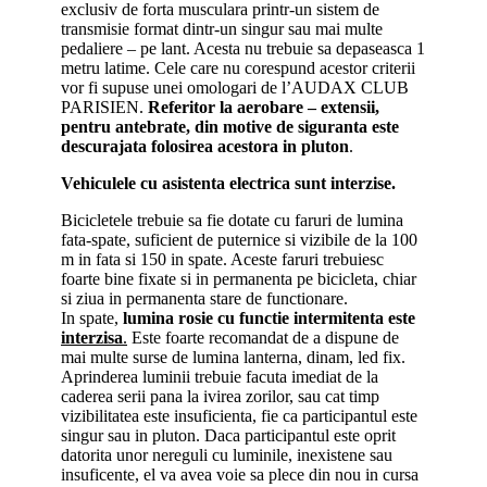
exclusiv de forta musculara printr-un sistem de
transmisie format dintr-un singur sau mai multe
pedaliere – pe lant. Acesta nu trebuie sa depaseasca 1
metru latime. Cele care nu corespund acestor criterii
vor fi supuse unei omologari de l’AUDAX CLUB
PARISIEN.
Referitor la aerobare – extensii,
pentru antebrate, din motive de siguranta este
descurajata folosirea acestora in pluton
.
Vehiculele cu asistenta electrica sunt interzise.
Bicicletele trebuie sa fie dotate cu faruri de lumina
fata-spate, suficient de puternice si vizibile de la 100
m in fata si 150 in spate. Aceste faruri trebuiesc
foarte bine fixate si in permanenta pe bicicleta, chiar
si ziua in permanenta stare de functionare.
In spate,
lumina rosie cu functie intermitenta este
interzisa
.
Este foarte recomandat de a dispune de
mai multe surse de lumina lanterna, dinam, led fix.
Aprinderea luminii trebuie facuta imediat de la
caderea serii pana la ivirea zorilor, sau cat timp
vizibilitatea este insuficienta, fie ca participantul este
singur sau in pluton. Daca participantul este oprit
datorita unor nereguli cu luminile, inexistene sau
insuficente, el va avea voie sa plece din nou in cursa