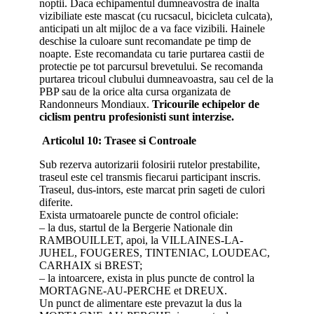
noptii. Daca echipamentul dumneavostra de inalta
vizibiliate este mascat (cu rucsacul, bicicleta culcata),
anticipati un alt mijloc de a va face vizibili. Hainele
deschise la culoare sunt recomandate pe timp de
noapte. Este recomandata cu tarie purtarea castii de
protectie pe tot parcursul brevetului. Se recomanda
purtarea tricoul clubului dumneavoastra, sau cel de la
PBP sau de la orice alta cursa organizata de
Randonneurs Mondiaux.
Tricourile echipelor de
ciclism pentru profesionisti sunt interzise.
Articolul 10: Trasee si Controale
Sub rezerva autorizarii folosirii rutelor prestabilite,
traseul este cel transmis fiecarui participant inscris.
Traseul, dus-intors, este marcat prin sageti de culori
diferite.
Exista urmatoarele puncte de control oficiale:
– la dus, startul de la Bergerie Nationale din
RAMBOUILLET, apoi, la VILLAINES-LA-
JUHEL, FOUGERES, TINTENIAC, LOUDEAC,
CARHAIX si BREST;
– la intoarcere, exista in plus puncte de control la
MORTAGNE-AU-PERCHE et DREUX.
Un punct de alimentare este prevazut la dus la