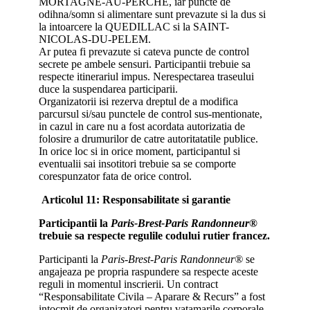
MORTAGNE-AU-PERCHE, iar puncte de
odihna/somn si alimentare sunt prevazute si la dus si
la intoarcere la QUEDILLAC si la SAINT-
NICOLAS-DU-PELEM.
Ar putea fi prevazute si cateva puncte de control
secrete pe ambele sensuri. Participantii trebuie sa
respecte itinerariul impus. Nerespectarea traseului
duce la suspendarea participarii.
Organizatorii isi rezerva dreptul de a modifica
parcursul si/sau punctele de control sus-mentionate,
in cazul in care nu a fost acordata autorizatia de
folosire a drumurilor de catre autoritatatile publice.
In orice loc si in orice moment, participantul si
eventualii sai insotitori trebuie sa se comporte
corespunzator fata de orice control.
Articolul 11: Responsabilitate si garantie
Participantii la
Paris-Brest-Paris
Randonneur®
trebuie sa respecte regulile codului rutier francez.
Participanti la
Paris-Brest-Paris Randonneur®
se
angajeaza pe propria raspundere sa respecte aceste
reguli in momentul inscrierii. Un contract
“Responsabilitate Civila – Aparare & Recurs” a fost
intocmit de organizatori pentru vatamarile corporale