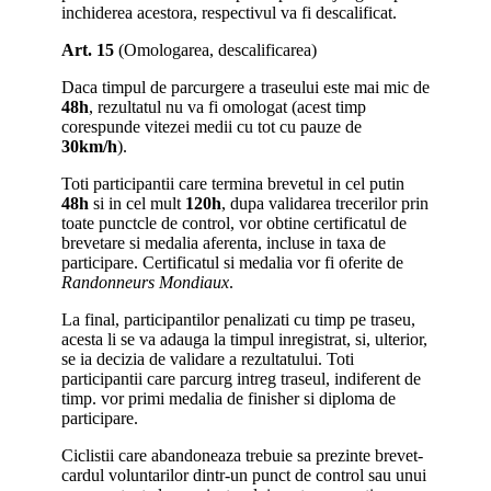
inchiderea acestora, respectivul va fi descalificat.
Art. 15
(Omologarea, descalificarea)
Daca timpul de parcurgere a traseului este mai mic de
48h
, rezultatul nu va fi omologat (acest timp
corespunde vitezei medii cu tot cu pauze de
30km/h
).
Toti participantii care termina brevetul in cel putin
48h
si in cel mult
120h
, dupa validarea trecerilor prin
toate punctcle de control, vor obtine certificatul de
brevetare si medalia aferenta, incluse in taxa de
participare. Certificatul si medalia vor fi oferite de
Randonneurs Mondiaux
.
La final, participantilor penalizati cu timp pe traseu,
acesta li se va adauga la timpul inregistrat, si, ulterior,
se ia decizia de validare a rezultatului. Toti
participantii care parcurg intreg traseul, indiferent de
timp. vor primi medalia de finisher si diploma de
participare.
Ciclistii care abandoneaza trebuie sa prezinte brevet-
cardul voluntarilor dintr-un punct de control sau unui