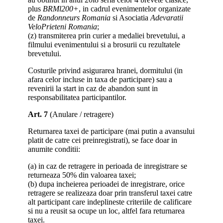
plus
BRMl200+
, in cadrul evenimentelor organizate
de
Randonneurs Romania
si Asociatia
Adevaratii
VeloPrieteni
Romania
;
(z) transmiterea prin curier a medaliei brevetului, a
filmului evenimentului si a brosurii cu rezultatele
brevetului.
Costurile privind asigurarea hranei, dormitului (in
afara celor incluse in taxa de participare) sau a
revenirii la start in caz de abandon sunt in
responsabilitatea participantilor.
Art. 7
(Anulare / retragere)
Returnarea taxei de participare (mai putin a avansului
platit de catre cei preinregistrati), se face doar in
anumite conditii:
(a) in caz de retragere in perioada de inregistrare se
returneaza 50% din valoarea taxei;
(b) dupa incheierea perioadei de inregistrare, orice
retragere se realizeaza doar prin transferul taxei catre
alt participant care indeplineste criteriile de calificare
si nu a reusit sa ocupe un loc, altfel fara returnarea
taxei.