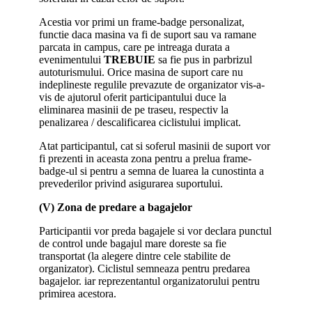
Acestia vor primi un frame-badge personalizat,
functie daca masina va fi de suport sau va ramane
parcata in campus, care pe intreaga durata a
evenimentului
TREBUIE
sa fie pus in parbrizul
autoturismului. Orice masina de suport care nu
indeplineste regulile prevazute de organizator vis-a-
vis de ajutorul oferit participantului duce la
eliminarea masinii de pe traseu, respectiv la
penalizarea / descalificarea ciclistului implicat.
Atat participantul, cat si soferul masinii de suport vor
fi prezenti in aceasta zona pentru a prelua frame-
badge-ul si pentru a semna de luarea la cunostinta a
prevederilor privind asigurarea suportului.
(V) Zona de predare a bagajelor
Participantii vor preda bagajele si vor declara punctul
de control unde bagajul mare doreste sa fie
transportat (la alegere dintre cele stabilite de
organizator). Ciclistul semneaza pentru predarea
bagajelor. iar reprezentantul organizatorului pentru
primirea acestora.