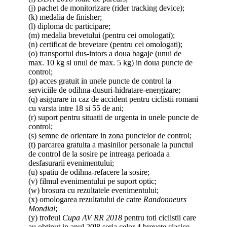
(j) pachet de monitorizare (rider tracking device);
(k) medalia de finisher;
(l) diploma dc participare;
(m) medalia brevetului (pentru cei omologati);
(n) certificat de brevetare (pentru cei omologati);
(o) transportul dus-intors a doua bagaje (unui de
max. 10 kg si unul de max. 5 kg) in doua puncte de
control;
(p) acces gratuit in unele puncte de control la
serviciile de odihna-dusuri-hidratare-energizare;
(q) asigurare in caz de accident pentru ciclistii romani
cu varsta intre 18 si 55 de ani;
(r) suport pentru situatii de urgenta in unele puncte de
control;
(s) semne de orientare in zona punctelor de control;
(t) parcarea gratuita a masinilor personale la punctul
de control de la sosire pe intreaga perioada a
desfasurarii evenimentului;
(u) spatiu de odihna-refacere la sosire;
(v) filmul evenimentului pe suport optic;
(w) brosura cu rezultatele evenimentului;
(x) omologarea rezultatului de catre
Randonneurs
Mondial
;
(y) trofeul
Cupa AV RR 2018
pentru toti ciclistii care
au obtinut in anul 20l8 seria celor 4 brevete clasice,