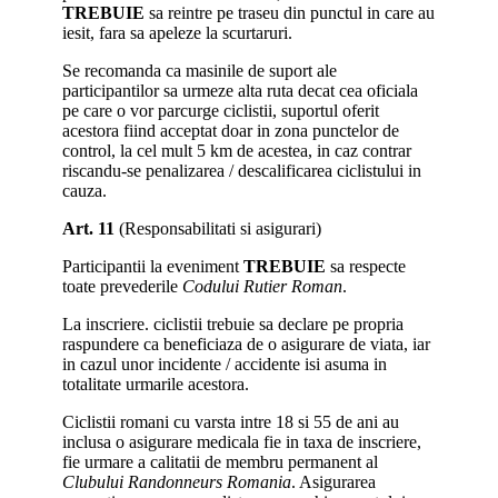
TREBUIE
sa reintre pe traseu din punctul in care au
iesit, fara sa apeleze la scurtaruri.
Se recomanda ca masinile de suport ale
participantilor sa urmeze alta ruta decat cea oficiala
pe care o vor parcurge ciclistii, suportul oferit
acestora fiind acceptat doar in zona punctelor de
control, la cel mult 5 km de acestea, in caz contrar
riscandu-se penalizarea / descalificarea ciclistului in
cauza.
Art. 11
(Responsabilitati si asigurari)
Participantii la eveniment
TREBUIE
sa respecte
toate prevederile
Codului Rutier Roman
.
La inscriere. ciclistii trebuie sa declare pe propria
raspundere ca beneficiaza de o asigurare de viata, iar
in cazul unor incidente / accidente isi asuma in
totalitate urmarile acestora.
Ciclistii romani cu varsta intre 18 si 55 de ani au
inclusa o asigurare medicala fie in taxa de inscriere,
fie urmare a calitatii de membru permanent al
Clubului Randonneurs Romania
. Asigurarea