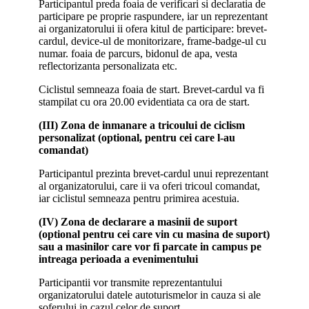
Participantul preda foaia de verificari si declaratia de
participare pe proprie raspundere, iar un reprezentant
ai organizatorului ii ofera kitul de participare: brevet-
cardul, device-ul de monitorizare, frame-badge-ul cu
numar. foaia de parcurs, bidonul de apa, vesta
reflectorizanta personalizata etc.
Ciclistul semneaza foaia de start. Brevet-cardul va fi
stampilat cu ora 20.00 evidentiata ca ora de start.
(III) Zona de inmanare a tricoului de ciclism
personalizat (optional, pentru cei care l-au
comandat)
Participantul prezinta brevet-cardul unui reprezentant
al organizatorului, care ii va oferi tricoul comandat,
iar ciclistul semneaza pentru primirea acestuia.
(IV) Zona de declarare a masinii de suport
(optional pentru cei care vin cu masina de suport)
sau a masinilor care vor fi parcate in campus pe
intreaga perioada a evenimentului
Participantii vor transmite reprezentantului
organizatorului datele autoturismelor in cauza si ale
soferului in cazul celor de suport.