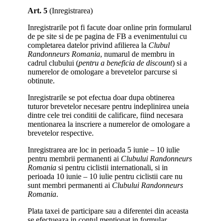
Art. 5
(Inregistrarea)
Inregistrarile pot fi facute doar online prin formularul
de pe site si de pe pagina de FB a evenimentului cu
completarea datelor privind afilierea la
Clubul
Randonneurs Romania
, numarul de membru in
cadrul clubului (
pentru a beneficia de discount
) si a
numerelor de omologare a brevetelor parcurse si
obtinute.
Inregistrarile se pot efectua doar dupa obtinerea
tuturor brevetelor necesare pentru indeplinirea uneia
dintre cele trei conditii de calificare, fiind necesara
mentionarea la inscriere a numerelor de omologare a
brevetelor respective.
Inregistrarea are loc in perioada 5 iunie – 10 iulie
pentru membrii permanenti ai
Clubului Randonneurs
Romania
si pentru ciclistii internationali, si in
perioada 10 iunie – 10 iulie pentru ciclistii care nu
sunt membri permanenti ai
Clubului Randonneurs
Romania
.
Plata taxei de participare sau a diferentei din aceasta
se efectueaza in contul mentionat in formular.