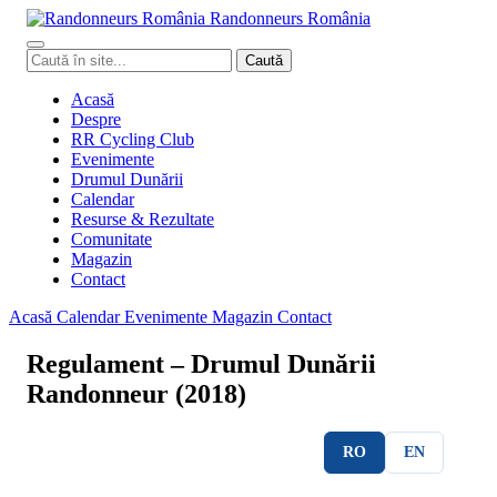
Randonneurs
Ro
mâ
nia
Caută
Caută
în
site
Acasă
Despre
RR Cycling Club
Evenimente
Drumul Dunării
Calendar
Resurse & Rezultate
Comunitate
Magazin
Contact
Acasă
Calendar
Evenimente
Magazin
Contact
Regulament – Drumul Dunării
Randonneur (2018)
RO
EN