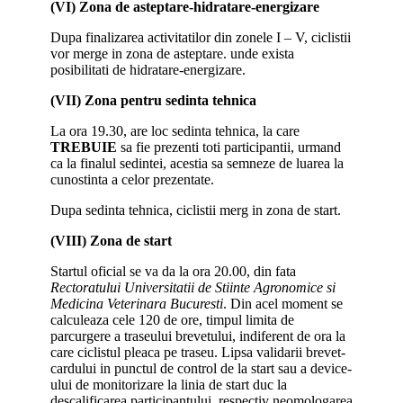
(VI) Zona de asteptare-hidratare-energizare
Dupa finalizarea activitatilor din zonele I – V, ciclistii
vor merge in zona de asteptare. unde exista
posibilitati de hidratare-energizare.
(VII) Zona pentru sedinta tehnica
La ora 19.30, are loc sedinta tehnica, la care
TREBUIE
sa fie prezenti toti participantii, urmand
ca la finalul sedintei, acestia sa semneze de luarea la
cunostinta a celor prezentate.
Dupa sedinta tehnica, ciclistii merg in zona de start.
(VIII) Zona de start
Startul oficial se va da la ora 20.00, din fata
Rectoratului Universitatii de Stiinte Agronomice si
Medicina Veterinara Bucuresti
. Din acel moment se
calculeaza cele 120 de ore, timpul limita de
parcurgere a traseului brevetului, indiferent de ora la
care ciclistul pleaca pe traseu. Lipsa validarii brevet-
cardului in punctul de control de la start sau a device-
ului de monitorizare la linia de start duc la
descalificarea participantului, respectiv neomologarea