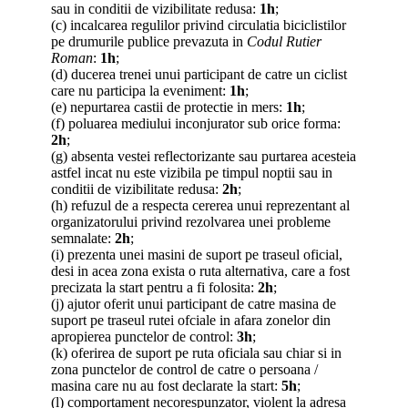
sau in conditii de vizibilitate redusa:
1h
;
(c) incalcarea regulilor privind circulatia biciclistilor
pe drumurile publice prevazuta in
Codul Rutier
Roman
:
1h
;
(d) ducerea trenei unui participant de catre un ciclist
care nu participa la eveniment:
1h
;
(e) nepurtarea castii de protectie in mers:
1h
;
(f) poluarea mediului inconjurator sub orice forma:
2h
;
(g) absenta vestei reflectorizante sau purtarea acesteia
astfel incat nu este vizibila pe timpul noptii sau in
conditii de vizibilitate redusa:
2h
;
(h) refuzul de a respecta cererea unui reprezentant al
organizatorului privind rezolvarea unei probleme
semnalate:
2h
;
(i) prezenta unei masini de suport pe traseul oficial,
desi in acea zona exista o ruta alternativa, care a fost
precizata la start pentru a fi folosita:
2h
;
(j) ajutor oferit unui participant de catre masina de
suport pe traseul rutei ofciale in afara zonelor din
apropierea punctelor de control:
3h
;
(k) oferirea de suport pe ruta oficiala sau chiar si in
zona punctelor de control de catre o persoana /
masina care nu au fost declarate la start:
5h
;
(l) comportament necorespunzator, violent la adresa