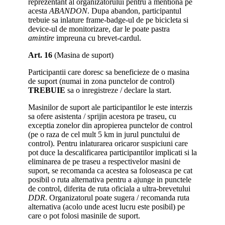
reprezentant al organizatorului pentru a mentiona pe
acesta
ABANDON
. Dupa abandon, participantul
trebuie sa inlature frame-badge-ul de pe bicicleta si
device-ul de monitorizare, dar le poate pastra
amintire
impreuna cu brevet-cardul.
Art. 16
(Masina de suport)
Participantii care doresc sa beneficieze de o masina
de suport (numai in zona punctelor de control)
TREBUIE
sa o inregistreze / declare la start.
Masinilor de suport ale participantilor le este interzis
sa ofere asistenta / sprijin acestora pe traseu, cu
exceptia zonelor din apropierea punctelor de control
(pe o raza de cel mult 5 km in jurul punctului de
control). Pentru inlaturarea oricaror suspiciuni care
pot duce la descalificarea participantilor implicati si la
eliminarea de pe traseu a respectivelor masini de
suport, se recomanda ca acestea sa foloseasca pe cat
posibil o ruta alternativa pentru a ajunge in punctele
de control, diferita de ruta oficiala a ultra-brevetului
DDR
. Organizatorul poate sugera / recomanda ruta
alternativa (acolo unde acest lucru este posibil) pe
care o pot folosi masinile de suport.