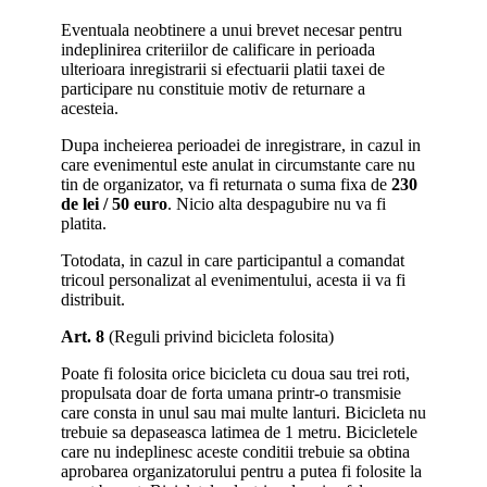
Eventuala neobtinere a unui brevet necesar pentru
indeplinirea criteriilor de calificare in perioada
ulterioara inregistrarii si efectuarii platii taxei de
participare nu constituie motiv de returnare a
acesteia.
Dupa incheierea perioadei de inregistrare, in cazul in
care evenimentul este anulat in circumstante care nu
tin de organizator, va fi returnata o suma fixa de
230
de lei / 50 euro
. Nicio alta despagubire nu va fi
platita.
Totodata, in cazul in care participantul a comandat
tricoul personalizat al evenimentului, acesta ii va fi
distribuit.
Art. 8
(Reguli privind bicicleta folosita)
Poate fi folosita orice bicicleta cu doua sau trei roti,
propulsata doar de forta umana printr-o transmisie
care consta in unul sau mai multe lanturi. Bicicleta nu
trebuie sa depaseasca latimea de 1 metru. Bicicletele
care nu indeplinesc aceste conditii trebuie sa obtina
aprobarea organizatorului pentru a putea fi folosite la