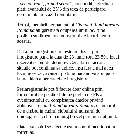
„primul venit, primul servit”
, cu conditia efectuarii
platii avansului de 25% din taxa de participare,
nereturnabil in cazul renuntarii.
Totusi, membrii permanenti ai
Clubului Randonneurs
Romania
au garantata ocuparea unui loc, fiind
posibila suplimentarea numarului de locuri pentru
acestia.
Daca preinregistrarea nu este finalizata prin
inregistrare pana la data de 23 iunie (ora 23.59), locul
rezervat se pierde definitiv. Cei aflati in aceasta
situatie pot continua sa aplice, insa fara a mai avea
locul rezervat, avansul platit ramanand valabil pana
la inchiderea perioadei de inregistrare.
Preinregistrarile pot fi facute doar online prin
formularul de pe site si de pe pagina de FB a
evenimentului cu completarea datelor privind
afilierea la
Clubul Randonneurs Romania
, numarul
de membru in cadrul clubului si numarul de
omologare a celui mai lung brevet parcurs si obtinut.
Plata avansului se efectueaza in contul mentionat in
formular.