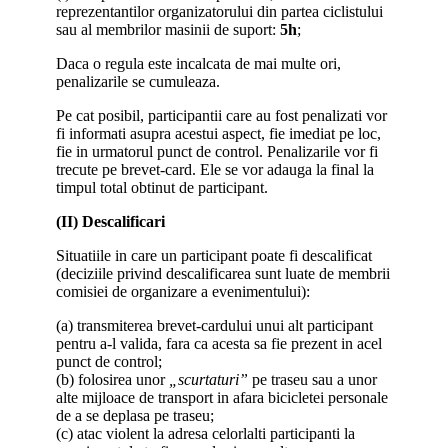
reprezentantilor organizatorului din partea ciclistului
sau al membrilor masinii de suport:
5h
;
Daca o regula este incalcata de mai multe ori,
penalizarile se cumuleaza.
Pe cat posibil, participantii care au fost penalizati vor
fi informati asupra acestui aspect, fie imediat pe loc,
fie in urmatorul punct de control. Penalizarile vor fi
trecute pe brevet-card. Ele se vor adauga la final la
timpul total obtinut de participant.
(II) Descalificari
Situatiile in care un participant poate fi descalificat
(deciziile privind descalificarea sunt luate de membrii
comisiei de organizare a evenimentului):
(a) transmiterea brevet-cardului unui alt participant
pentru a-l valida, fara ca acesta sa fie prezent in acel
punct de control;
(b) folosirea unor
„scurtaturi”
pe traseu sau a unor
alte mijloace de transport in afara bicicletei personale
de a se deplasa pe traseu;
(c) atac violent la adresa celorlalti participanti la