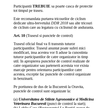
Participantii
TREBUIE
sa poarte casca de protectie
tot timpul pe traseu.
Este recomandata purtarea tricourilor de ciclism
dedicate ultra-brevetului
DDR 2018
sau alte tricouri
de ciclism care au legatura cu ciclismul de anduranta.
Art. 10
(Traseul si punctele de control)
Traseul oficial final va fi transmis tuturor
participantilor. Traseul anuntat poate suferi mici
modificari, insa acestea vor fi aduse la cunostinta
tuturor participantilor de catre organizator in timp
util. In apropierea punctelor de control realizate de
catre organizator sau partenerii acestuia vor exista
marcaje pentru orientarea participantilor catre
acestea, exceptie fac punctele de control organizate
in benzinarii.
Pe portiunea de dus de la Bucuresti la Oravita,
punctele de control sunt organizate la:
(a)
Universitatea de Stiinte Agronomice si Medicina
Veterinara Bucuresti
(punct de control la start);
(b) Lehliu Gara (
Restaurantul La Partid
, punct de