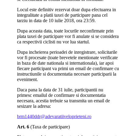
Locul este definitiv rezervat doar dupa efectuarea in
integralitate a platii taxei de participare pana cel
tarziu in data de 10 iulie 2018, ora 23:59.
Dupa aceasta data, toate locurile neconfirmate prin
plata taxei de participare vor fi anulate si se considera
ca respectivii ciclisti nu vor lua startul.
Dupa incheierea perioadei de inregistrare, solicitarile
vor fi procesate (toate brevetele mentionate verificate
in baza de date nationala si internationala), iar apoi
fiecare participant va primi un email de confirmare cu
instructiunile si documentatia necesare participarii la
eveniment.
Daca pana la data de 31 iulie, participantii nu
primesc emailul de confirmare si documentatia
necesara, acestia trebuie sa transmita un email de
sesizare la adresa:
brm1440ddr@adevaratiiveloprieteni.ro
Art. 6
(Taxa de participare)