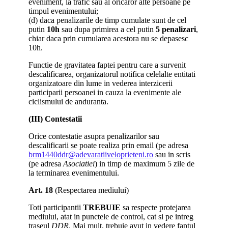
eveniment, la trafic sau al oricaror alte persoane pe
timpul evenimentului;
(d) daca penalizarile de timp cumulate sunt de cel
putin
10h
sau dupa primirea a cel putin
5 penalizari
,
chiar daca prin cumularea acestora nu se depasesc
10h.
Functie de gravitatea faptei pentru care a survenit
descalificarea, organizatorul notifica celelalte entitati
organizatoare din lume in vederea interzicerii
participarii persoanei in cauza la evenimente ale
ciclismului de anduranta.
(III) Contestatii
Orice contestatie asupra penalizarilor sau
descalificarii se poate realiza prin email (pe adresa
brm1440ddr@adevaratiiveloprieteni.ro
sau in scris
(pe adresa
Asociatiei
) in timp de maximum 5 zile de
la terminarea evenimentului.
Art. 18
(Respectarea mediului)
Toti participantii
TREBUIE
sa respecte protejarea
mediului, atat in punctele de control, cat si pe intreg
traseul
DDR
. Mai mult, trebuie avut in vedere faptul