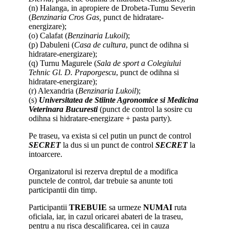
(n) Halanga, in apropiere de Drobeta-Tumu Severin
(
Benzinaria Cros Gas,
punct de hidratare-
energizare);
(o) Calafat (
Benzinaria Lukoil
);
(p) Dabuleni (
Casa de cultura
, punct de odihna si
hidratare-energizare);
(q) Turnu Magurele (
Sala de sport a Colegiului
Tehnic Gl. D. Praporgescu
, punct de odihna si
hidratare-energizare);
(r) Alexandria (
Benzinaria Lukoil
);
(s)
Universitatea de Stiinte Agronomice si Medicina
Veterinara Bucuresti
(punct de control la sosire cu
odihna si hidratare-energizare + pasta party).
Pe traseu, va exista si cel putin un punct de control
SECRET
la dus si un punct de control
SECRET
la
intoarcere.
Organizatorul isi rezerva dreptul de a modifica
punctele de control, dar trebuie sa anunte toti
participantii din timp.
Participantii
TREBUIE
sa urmeze
NUMAI
ruta
oficiala, iar, in cazul oricarei abateri de la traseu,
pentru a nu risca descalificarea, cei in cauza