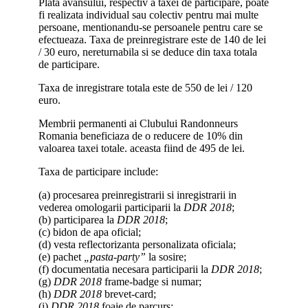
Plata avansului, respectiv a taxei de participare, poate
fi realizata individual sau colectiv pentru mai multe
persoane, mentionandu-se persoanele pentru care se
efectueaza. Taxa de preinregistrare este de 140 de lei
/ 30 euro, nereturnabila si se deduce din taxa totala
de participare.
Taxa de inregistrare totala este de 550 de lei / 120
euro.
Membrii permanenti ai Clubului Randonneurs
Romania beneficiaza de o reducere de 10% din
valoarea taxei totale. aceasta fiind de 495 de lei.
Taxa de participare include:
(a) procesarea preinregistrarii si inregistrarii in
vederea omologarii participarii la
DDR 2018
;
(b) participarea la
DDR 2018
;
(c) bidon de apa oficial;
(d) vesta reflectorizanta personalizata oficiala;
(e) pachet
„pasta-party”
la sosire;
(f) documentatia necesara participarii la
DDR 2018
;
(g)
DDR 2018
frame-badge si numar;
(h)
DDR 2018
brevet-card;
(i)
DDR 2018
foaie de parcurs;