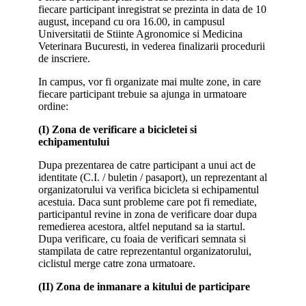
fiecare participant inregistrat se prezinta in data de 10
august, incepand cu ora 16.00, in campusul
Universitatii de Stiinte Agronomice si Medicina
Veterinara Bucuresti, in vederea finalizarii procedurii
de inscriere.
In campus, vor fi organizate mai multe zone, in care
fiecare participant trebuie sa ajunga in urmatoare
ordine:
(I) Zona de verificare a bicicletei si
echipamentului
Dupa prezentarea de catre participant a unui act de
identitate (C.I. / buletin / pasaport), un reprezentant al
organizatorului va verifica bicicleta si echipamentul
acestuia. Daca sunt probleme care pot fi remediate,
participantul revine in zona de verificare doar dupa
remedierea acestora, altfel neputand sa ia startul.
Dupa verificare, cu foaia de verificari semnata si
stampilata de catre reprezentantul organizatorului,
ciclistul merge catre zona urmatoare.
(II) Zona de inmanare a kitului de participare