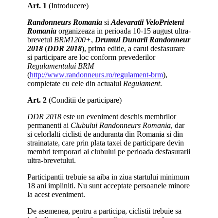
Art. 1
(Introducere)
Randonneurs Romania
si
Adevaratii VeloPrieteni
Romania
organizeaza in perioada 10-15 august ultra-
brevetul
BRM1200+
,
Drumul Dunarii Randonneur
2018
(
DDR 2018
), prima editie, a carui desfasurare
si participare are loc conform prevederilor
Regulamentului BRM
(
http://www.randonneurs.ro/regulament-brm
),
completate cu cele din actualul
Regulament
.
Art. 2
(Conditii de participare)
DDR 2018
este un eveniment deschis membrilor
permanenti ai
Clubului Randonneurs Romania
, dar
si celorlalti ciclisti de anduranta din Romania si din
strainatate, care prin plata taxei de participare devin
membri temporari ai clubului pe perioada desfasurarii
ultra-brevetului.
Participantii trebuie sa aiba in ziua startului minimum
18 ani impliniti. Nu sunt acceptate persoanele minore
la acest eveniment.
De asemenea, pentru a participa, ciclistii trebuie sa