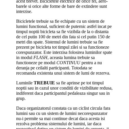
acest brevet. Bicicletele electrice de orice fel, aero-
barele si orice alte forme de bare de extindere sunt
interzise.
Bicicletele trebuie sa fie echipate cu un sistem de
lumini functional, suficient de puternic astfel incat pe
timpul noptii bicicleta sa fie vizibila de la o distanta
de cel putin 100 de metri din fata si cel putin 150 de
metri din spate. Sistemul de lumini trebuie sa fie
prezent pe bicicleta tot timpul zilei si sa functioneze
corespunzator. Este interzisa folosirea luminilor spate
in modul
FLASH
, aceasta lumina trebuie sa
functioneze pe modul
CONTINUU
pentru a nu
deranja pe ceilalti participanti. Totodata se
recomanda existenta unui sistem de lumi de rezerva.
Luminile
TREBUIE
sa fie aprinse pe tot timpul
noptii sau in cazul unor conditii de vizibilitate redusa,
indiferent daca participantul pedaleaza singur sau in
grup.
Daca organizatorul constata ca un ciclist circula fara
lumini sau cu un sistem de lumini necorespunzator
nu-i permite sa mai continue decat daca acesta isi
rezolva problema sistemului de lumini, iar daca
respectivul detine un sistem de lumini de urgenta, ii