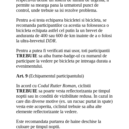
permite sa mearga pana la urmatorul punct de
control, unde trebuie sa isi rezolve problema.
Pentru a-si testa echiparea bicicletei si bicicleta, se
recomanda participantilor ca acestia sa foloseasca o
bicicleta echipata astfel cel putin la un brevet de
anduranta de 400 sau 600 de km inainte de a o folosi
la ultra-brevetul
DDR
.
Pentru a putea fi verificati mai usor, toti participantii
TREBUIE
sa aiba frame-badge-ul cu numarul de
participare la vedere pe bicicleta pe intreaga durata a
evenimentului.
Art. 9
(Echipamentul participantului)
In acord cu
Codul Rutier Roman
, ciclistii
TREBUIE
sa poarte vesta reflectorizanta pe timpul
noptii sau in conditii de vizibilitate redusa. In cazul in
care din diverse motive (ex. un rucsac purtat in spate)
vesta este acoperita, ciclistul trebuie sa aiba alte
elemente reflectorizante la vedere.
Este recomandata purtarea de haine deschise la
culoare pe timpul noptii.