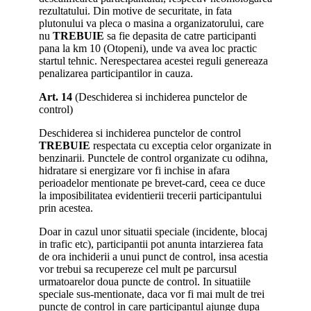
rezultatului. Din motive de securitate, in fata
plutonului va pleca o masina a organizatorului, care
nu
TREBUIE
sa fie depasita de catre participanti
pana la km 10 (Otopeni), unde va avea loc practic
startul tehnic. Nerespectarea acestei reguli genereaza
penalizarea participantilor in cauza.
Art. 14
(Deschiderea si inchiderea punctelor de
control)
Deschiderea si inchiderea punctelor de control
TREBUIE
respectata cu exceptia celor organizate in
benzinarii. Punctele de control organizate cu odihna,
hidratare si energizare vor fi inchise in afara
perioadelor mentionate pe brevet-card, ceea ce duce
la imposibilitatea evidentierii trecerii participantului
prin acestea.
Doar in cazul unor situatii speciale (incidente, blocaj
in trafic etc), participantii pot anunta intarzierea fata
de ora inchiderii a unui punct de control, insa acestia
vor trebui sa recupereze cel mult pe parcursul
urmatoarelor doua puncte de control. In situatiile
speciale sus-mentionate, daca vor fi mai mult de trei
puncte de control in care participantul ajunge dupa