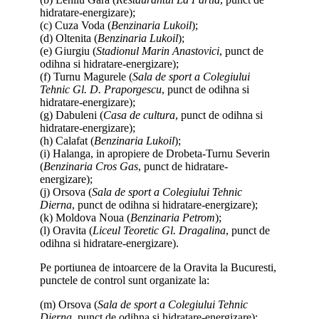
hidratare-energizare);
(c) Cuza Voda (
Benzinaria Lukoil
);
(d) Oltenita (
Benzinaria Lukoil
);
(e) Giurgiu (
Stadionul Marin Anastovici
, punct de
odihna si hidratare-energizare);
(f) Turnu Magurele (
Sala de sport a Colegiului
Tehnic Gl. D. Praporgescu
, punct de odihna si
hidratare-energizare);
(g) Dabuleni (
Casa de cultura
, punct de odihna si
hidratare-energizare);
(h) Calafat (
Benzinaria Lukoil
);
(i) Halanga, in apropiere de Drobeta-Turnu Severin
(
Benzinaria Cros Gas
, punct de hidratare-
energizare);
(j) Orsova (
Sala de sport a Colegiului Tehnic
Dierna
, punct de odihna si hidratare-energizare);
(k) Moldova Noua (
Benzinaria Petrom
);
(l) Oravita (
Liceul Teoretic Gl. Dragalina
, punct de
odihna si hidratare-energizare).
Pe portiunea de intoarcere de la Oravita la Bucuresti,
punctele de control sunt organizate la:
(m) Orsova (
Sala de sport a Colegiului Tehnic
Dierna
, punct de odihna si hidratare-energizare);