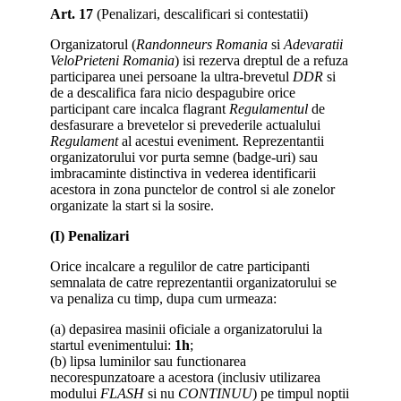
Art. 17
(Penalizari, descalificari si contestatii)
Organizatorul (
Randonneurs Romania
si
Adevaratii
VeloPrieteni Romania
) isi rezerva dreptul de a refuza
participarea unei persoane la ultra-brevetul
DDR
si
de a descalifica fara nicio despagubire orice
participant care incalca flagrant
Regulamentul
de
desfasurare a brevetelor si prevederile actualului
Regulament
al acestui eveniment. Reprezentantii
organizatorului vor purta semne (badge-uri) sau
imbracaminte distinctiva in vederea identificarii
acestora in zona punctelor de control si ale zonelor
organizate la start si la sosire.
(I) Penalizari
Orice incalcare a regulilor de catre participanti
semnalata de catre reprezentantii organizatorului se
va penaliza cu timp, dupa cum urmeaza:
(a) depasirea masinii oficiale a organizatorului la
startul evenimentului:
1h
;
(b) lipsa luminilor sau functionarea
necorespunzatoare a acestora (inclusiv utilizarea
modului
FLASH
si nu
CONTINUU
) pe timpul noptii