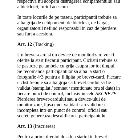
respectiva nu acopera distrugerea echipamentului sau
a bicicletei, furtul acestora.
In toate locurile de pe traseu. participantii trebuie sa
aiba grija de echipament, de bicicleta, de bagaj,
organizatorul nefiind responsabil in caz de pierdere
sau furt a acestora.
Art. 12
(Tracking)
Un brevet-card si un device de monitorizare vor fi
oferite la start fiecarui participant. Ciclistii trebuie sa
le pastreze pe ambele cu grija asupra lor tot timpul.
Se recomanda participantilor sa aiba la start o
fotografie 4/3 pentru a fi lipita pe brevet-card. Fiecare
ciclist trebuie sa aiba grija ca brevet-cardul sa fie
validat (stampilat / semnat / mentionate ora si data) in
fiecare punct de control, inclusiv in cele
SECRETE
.
Pierderea brevet-cardului sau a device-ului de
monitorizare, lipsa unei validari sau validarea
incompleta intr-un punct de control, oficial sau
secret, genereaza descalificarea participantului.
Art. 13
(Inscrierea)
Pentru a primi dreptul de a lua startul in brevet,