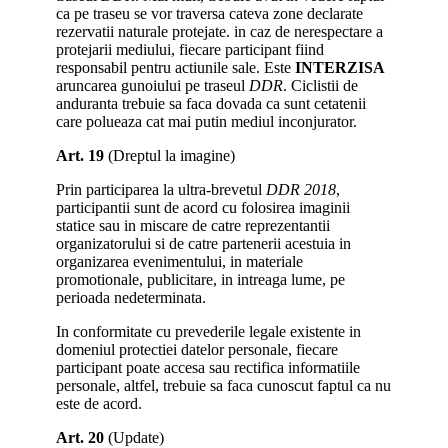
ca pe traseu se vor traversa cateva zone declarate
rezervatii naturale protejate. in caz de nerespectare a
protejarii mediului, fiecare participant fiind
responsabil pentru actiunile sale. Este
INTERZISA
aruncarea gunoiului pe traseul
DDR
. Ciclistii de
anduranta trebuie sa faca dovada ca sunt cetatenii
care polueaza cat mai putin mediul inconjurator.
Art. 19
(Dreptul la imagine)
Prin participarea la ultra-brevetul
DDR 2018
,
participantii sunt de acord cu folosirea imaginii
statice sau in miscare de catre reprezentantii
organizatorului si de catre partenerii acestuia in
organizarea evenimentului, in materiale
promotionale, publicitare, in intreaga lume, pe
perioada nedeterminata.
In conformitate cu prevederile legale existente in
domeniul protectiei datelor personale, fiecare
participant poate accesa sau rectifica informatiile
personale, altfel, trebuie sa faca cunoscut faptul ca nu
este de acord.
Art. 20
(Update)