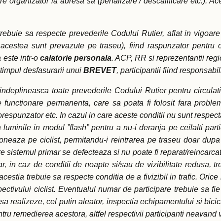
 organizator la adresa sa (penalizare / descalificare etc.). Ace
l trebuie sa respecte prevederile Codului Rutier, aflat in vigoar
 acestea sunt prevazute pe traseu), fiind raspunzator pentru or
 este intr-o
calatorie personala
. ACP, RR si reprezentantii regi
timpul desfasurarii unui
BREVET
, participantii fiind responsabi
a indeplineasca toate prevederile Codului Rutier pentru circulat
 functionare permanenta, care sa poata fi folosit fara probleme
orespunzator etc. In cazul in care aceste conditii nu sunt respecta
luminile in modul ”flash” pentru a nu-i deranja pe ceilalti parti
entioneaza pe ciclist, permitandu-i reintrarea pe traseu doar d
are sistemul primar se defecteaza si nu poate fi reparat/reincar
ar, in caz de conditii de noapte si/sau de vizibilitate redusa, t
 acestia trebuie sa respecte conditia de a fivizibil in trafic. Ori
tivului ciclist. Eventualul numar de participare trebuie sa fie 
 realizeze, cel putin aleator, inspectia echipamentului si bicicl
ntru remedierea acestora, altfel respectivii participanti neavand 