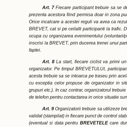
Art. 7
Fiecare participant trebuie sa se d
prezenta acestora fiind permisa doar in zona punct
Orice incalcare a acestei reguli va avea ca rezult
BREVET, cat si pe ceilalti participanti la trafic
ocupa cu organizarea evenimentului (voluntari/part
inscrisi la BREVET, prin ducerea trenei unui part
faptei.
Art. 8
La start, fiecare ciclist va primi u
organizator. Pe timpul BREVETULUI, participantu
acesta trebuie sa se intoarca pe traseu prin acela
cu exceptia celor propuse de organizator in situ
grupuri etc.). In caz contrar, organizatorul trebu
de telefon pentru contactarea in orice situatie sur
Art. 9
Organizatorii trebuie sa utilizeze br
validat (stampilat) in fiecare punct de control sta
(eventual si data pentru
BREVETELE
care dure