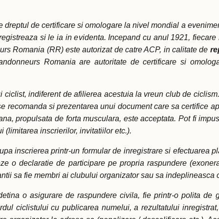
 dreptul de certificare si omologare la nivel mondial a eveni
nregistreaza si le ia in evidenta. Incepand cu anul 1921, fiecare
s Romania (RR) este autorizat de catre ACP, in calitate de
re
donneurs Romania are autoritate de certificare si omologare
ciclist, indiferent de afilierea acestuia la vreun club de ciclism
si se recomanda si prezentarea unui document care sa certifice a
a, propulsata de forta musculara, este acceptata. Pot fi impuse
mitarea inscrierilor, invitatiilor etc.).
 inscrierea printr-un formular de inregistrare si efectuarea plati
eteze o declaratie de participare pe propria raspundere (exone
pantii sa fie membri ai clubului organizator sau sa indeplineasca 
tina o asigurare de raspundere civila, fie printr-o polita de 
l ciclistului cu publicarea numelui, a rezultatului inregistrat, 