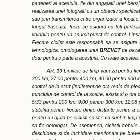
parteneri ai acestuia, fie din angajatii unei ben
realizarea unei fotografii cu un obiectiv specifica
sau prin transmiterea catre organizator a locatiei
lungul traseului, lucru ce asigura ca toti partic
valabila pentru un anumit punct de control. Lipsa
Fiecare ciclist este responsabil sa se asigure
tehnologica, omologarea unui
BREVET
pe baza 
doar pentru o parte a acestuia. Cu toate acestea, o
Art. 10
Limitele de timp variaza pentru f
300 km, 27:00 pentru 400 km, 40:00 pentru 600 km
control de la start (indiferent de ora reala de pl
punctului de control de la sosire, exista si o ora 
5:33 pentru 200 km; 9:00 pentru 300 km; 12:08 p
stabilita pentru fiecare dintre distante pentru a 
pentru a-i ajuta pe ciclisti sa stie ca sunt in ti
sa fie omologat. De asemenea, ciclistii trebuie 
deschidere si de inchidere mentionate pe brevet