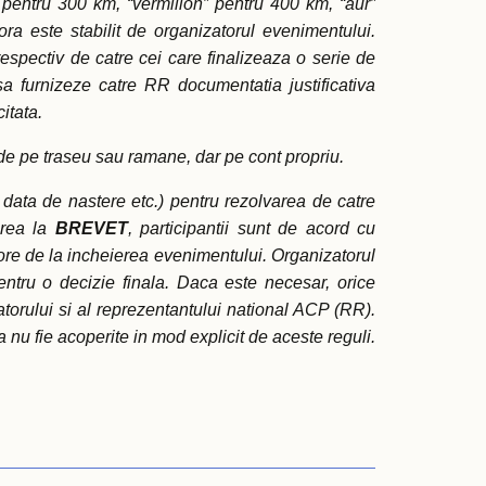
” pentru 300 km, “vermilion” pentru 400 km, “aur”
ra este stabilit de organizatorul evenimentului.
u, respectiv de catre cei care finalizeaza o serie de
e sa furnizeze catre RR documentatia justificativa
itata.
a de pe traseu sau ramane, dar pe cont propriu.
, data de nastere etc.) pentru rezolvarea de catre
erea la
BREVET
, participantii sunt de acord cu
re de la incheierea evenimentului. Organizatorul
ntru o decizie finala. Daca este necesar, orice
atorului si al reprezentantului national ACP (RR).
a nu fie acoperite in mod explicit de aceste reguli.