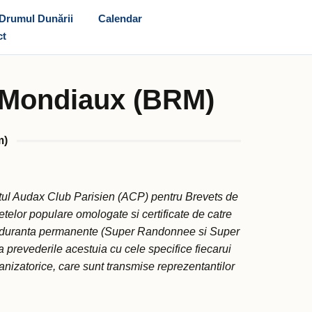
Drumul Dunării
Calendar
ct
 Mondiaux (BRM)
m)
l Audax Club Parisien (ACP) pentru Brevets de
elor populare omologate si certificate de catre
 anduranta permanente (Super Randonnee si Super
revederile acestuia cu cele specifice fiecarui
izatorice, care sunt transmise reprezentantilor