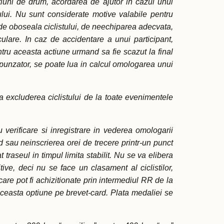
rtiuni de drum, acordarea de ajutor in cazul unui
tului. Nu sunt considerate motive valabile pentru
, de oboseala ciclistului, de neechiparea adecvata,
lare. In caz de accidentare a unui participant,
entru aceasta actiune urmand sa fie scazut la final
respunzator, se poate lua in calcul omologarea unui
 excluderea ciclistului de la toate evenimentele
 verificare si inregistrare in vederea omologarii
rd sau neinscrierea orei de trecere printr-un punct
traseul in timpul limita stabilit. Nu se va elibera
e, deci nu se face un clasament al ciclistilor,
 care pot fi achizitionate prin intermediul RR de la
easta optiune pe brevet-card. Plata medaliei se