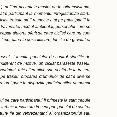
), nefiind acceptate masini de insotire/asistenta,
re participant la momentul inregistrarii/la start).
ist trebuie sa ii respecte atat pe participantii la
e traversate, mediul ambiental, personalul care se
ptat ajutorul oferit de catre ciclisti care nu sunt
timp, pana la descalificare, functie de gravitatea
raseul si locatia punctelor de control stabilite de
iferent de motive, un ciclist paraseste traseul,
rtaturi, rute alternative sau ocoliri de la traseu,
e pe traseu, blocarea drumurilor de catre diverse
zatorul pune la dispozitia participantilor un numar
 pe care participantul il primeste la start trebuie
trebuie trecuta ora trecerii prin punctul de control
ite fie din reprezentanti ai organizatorului sau