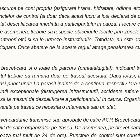
escurce pe cont propriu (asigurare hrana, hidratare, odihna etc.
elor de control (si doar daca acest lucru a fost declarat de cat
at descalificarea imediata a participantului in cauza. Fiecare cicl
. De asemenea, trebuie sa respecte obiceiurile locale prin zonel
eneri etc) si sa le urmeze instructiunile. Totodata, nu este acce
icipant. Orice abatere de la aceste reguli atrage penalizarea cu 
n brevet-card si o foaie de parcurs (printata/digital), indicand t
l trebuie sa ramana doar pe traseul acestuia. Daca totusi, ind
si punct unde l-a parasit inainte de a continua, respectiv fara scu
atii exceptionale (distrugerea infrastructurii, accidente rutier
ie sa ia masuri de descalificare a participantului in cauza. Organi
venita pe traseu ce necesita o interventie sau un sfat.
evet-cardurile transmise sau aprobate de catre ACP. Brevet-cardul
bilit de catre organizator pe traseu. De asemenea, pe brevet-card 
aza mai mult de 24 de ore). Punctele de control sunt constitu