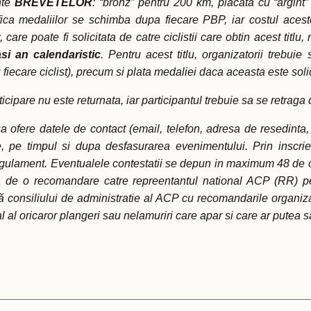
nte
BREVETELOR
: “bronz” pentru 200 km, placata cu “argint
ca medaliilor se schimba dupa fiecare PBP, iar costul acesto
, care poate fi solicitata de catre ciclistii care obtin acest titl
asi an calendaristic
. Pentru acest titlu, organizatorii trebui
u fiecare ciclist), precum si plata medaliei daca aceasta este solic
ticipare nu este returnata, iar participantul trebuie sa se retrag
 sa ofere datele de contact (email, telefon, adresa de resedinta
te, pe timpul si dupa desfasurarea evenimentului. Prin inscri
Regulament. Eventualele contestatii se depun in maximum 48 de o
ita de o recomandare catre repreentantul national ACP (RR) pe
misă consiliului de administratie al ACP cu recomandarile organiz
nal al oricaror plangeri sau nelamuriri care apar si care ar putea s