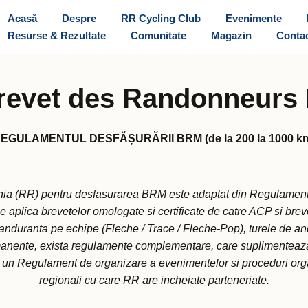
Acasă
Despre
RR Cycling Club
Evenimente
Resurse & Rezultate
Comunitate
Magazin
Conta
revet des Randonneurs
EGULAMENTUL DESFĂȘURĂRII BRM (de la 200 la 1000 k
a (RR) pentru desfasurarea BRM este adaptat din Regulamentu
plica brevetelor omologate si certificate de catre ACP si brevet
 anduranta pe echipe (Fleche / Trace / Fleche-Pop), turele de
nente, exista regulamente complementare, care suplimenteaza p
n Regulament de organizare a evenimentelor si proceduri organ
regionali cu care RR are incheiate parteneriate.