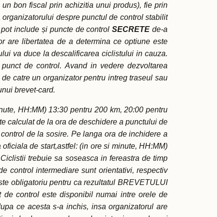
n bon fiscal prin achizitia unui produs), fie prin
a organizatorului despre punctul de control stabilit
i pot include și puncte de control
SECRETE
de-a
or are libertatea de a determina ce optiune este
ui va duce la descalificarea ciclistului in cauza.
e punct de control. Avand in vedere dezvoltarea
 de catre un organizator pentru intreg traseul sau
unui brevet-card.
minute, HH:MM) 13:30 pentru 200 km, 20:00 pentru
e calculat de la ora de deschidere a punctului de
e control de la sosire. Pe langa ora de inchidere a
 oficiala de start,astfel: (in ore si minute, HH:MM)
clistii trebuie sa soseasca in fereastra de timp
de control intermediare sunt orientativi, respectiv
al este obligatoriu pentru ca rezultatul BREVETULUI
t de control este disponibil numai intre orele de
upa ce acesta s-a inchis, insa organizatorul are