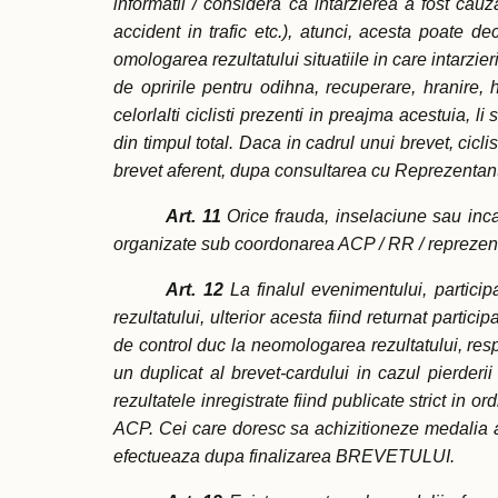
informatii / considera ca intarzierea a fost cau
accident in trafic etc.), atunci, acesta poate d
omologarea rezultatului situatiile in care intarzi
de opririle pentru odihna, recuperare, hranire
celorlalti ciclisti prezenti in preajma acestuia, 
din timpul total. Daca in cadrul unui brevet, cicl
brevet aferent, dupa consultarea cu Reprezentan
Art. 11
Orice frauda, inselaciune sau inca
organizate sub coordonarea ACP / RR / reprezenta
Art. 12
La finalul evenimentului, particip
rezultatului, ulterior acesta fiind returnat parti
de control duc la neomologarea rezultatului, respe
un duplicat al brevet-cardului in cazul pierde
rezultatele inregistrate fiind publicate strict in 
ACP. Cei care doresc sa achizitioneze medalia 
efectueaza dupa finalizarea BREVETULUI.