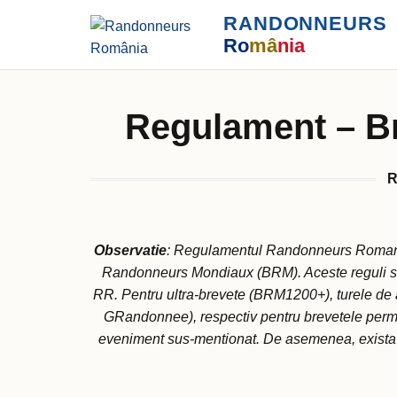
RANDONNEURS
Ro
mâ
nia
Regulament – B
R
Observatie
: Regulamentul Randonneurs Romani
Randonneurs Mondiaux (BRM). Aceste reguli se a
RR. Pentru ultra-brevete (BRM1200+), turele de
GRandonnee), respectiv pentru brevetele perma
eveniment sus-mentionat. De asemenea, exista u