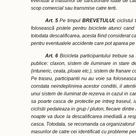
eventual a masurilor de sanctionare luate de catre
scop comercial sau transmise catre terti.
Art. 5
Pe timpul
BREVETULUI
, ciclistu
folosească pistele pentru biciclete atunci cand
totodata descalificarea, acesta fiind considerat ca
pentru eventualele accidente care pot aparea pe 
Art. 6
Bicicleta participantului trebuie s
publice: claxon, sistem de iluminare in stare de
(intuneric, ceata, ploaie etc.), sistem de franare c
Pe traseu, participantii nu au voie sa foloseasca 
constata neindeplinirea acestor conditii, il at
unui sistem de iluminat de rezerva in cazul in c
sa poarte casca de protectie pe intreg traseul, i
ciclistii pedaleaza in grup / pluton, fiecare dintre
noapte va duce la descalificarea imediată a respec
casca. Totodata, se recomanda ca organizatorul sa
masurilor de catre cei identificati cu probleme pe