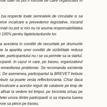
ste date nu pot fi folosite de catre organizator in
e (sa respecte toate semnalele de circulatie si sa
ice incalcare a prevederior legislative, riscand
onali nu pot si nici nu isi asuma responsabilitatea
li 100% pentru faptele/actiunile lor.
ia acesteia in conditii de securitate pe drumurile
 la aparitia unor conditii de vizibilitate redusa
te, participantului nu i se va permite sa ia startul.
cipanti. In cazul in care, pe traseu, organizatorul
upa remedierea problemei. Se recomanda existenta
cat. De asemenea, participantul la BREVET trebuie
rebuie sa poarte vesta reflectorizanta. Chiar daca
ce incalcare a acestor reguli de calatorie pe timp de
afisat la vedere tot timpul, pe bicicleta si/sau pe
etei unora dintre participanti si sa impuna luarea
voie sa plece pe traseu.