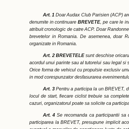
Art. 1
Doar Audax Club Parisien (ACP) are
denumite in continuare
BREVETE
, pe care le i
atribuit cronologic de catre ACP.
Doar Randonneur
brevetelor in Romania. De asemenea, doar Ran
organizate in Romania.
Art. 2
BREVETELE
sunt deschise oricarui 
acordul unui parinte sau al tutorelui sau legal 
Orice forma de vehicul cu propulsie exclusiv uman
in mod corespunzator desfasurarea evenimentului (li
Art. 3
Pentru a participa la un BREVET, dupa
locul de start, fiecare ciclist trebuie sa compl
cazuri, organizatorul poate sa solicite ca partici
Art. 4
Se recomanda ca participantii sa de
participarea la BREVET, presupune implicit acordu