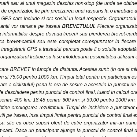
zinarii sau ai unui magazin deschis non-stop (de unde se obtine u
t de organizator, fie prin precizarea unui raspuns la o intrebare 
 GPS care include si ora sosirii in locul respectiv. Organizatori
ipantii vor ramane pe traseul
BREVETULUI
. Fiecare organizat
 informatiilor despre dovada trecerii sau pierderea brevet-cardul
 ca brevet-cardul sau este completat corespunzator la fiecar
inregistrarii GPS a traseului parcurs poate fi o solutie adoptată
rganizatorul trebuie sa lase intotdeauna posibilitatea utilizarii 
iecare BREVET in funcție de distanta. Acestea sunt: (in ore si 
 si 75:00 pentru 1000 km. Timpul total pentru un participant est
ecare a ciclistului) pana la ora de sosire a acestuia la punctul d
de deschidere pentru punctul de control final, luand in calcul ora
entru 400 km; 18:48 pentru 600 km; și 39:00 pentru 1000 km. Ci
obtine omologarea rezultatului. Timpii de inchidere a punctelor 
mp util pe traseu, insa timpul limita pentru punctul de control fin
sa stie ca orice suport oferit de catre organizator intr-un punc
-card. Daca un participant ajunge la punctul de control final d