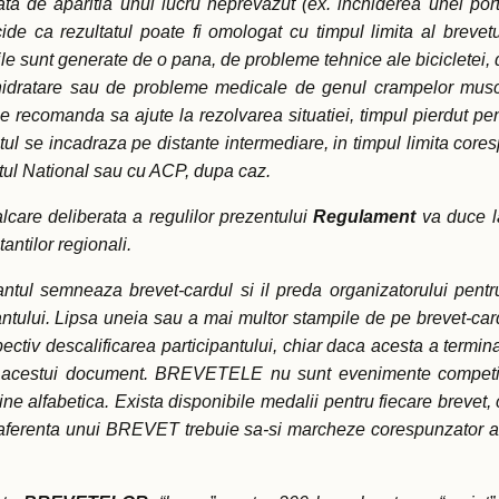
zata de aparitia unui lucru neprevazut (ex. inchiderea unei po
ecide ca rezultatul poate fi omologat cu timpul limita al breve
erile sunt generate de o pana, de probleme tehnice ale bicicletei
, hidratare sau de probleme medicale de genul crampelor muscu
li se recomanda sa ajute la rezolvarea situatiei, timpul pierdut p
istul se incadraza pe distante intermediare, in timpul limita co
tul National sau cu ACP, dupa caz.
lcare deliberata a regulilor prezentului
Regulament
va duce la
ntilor regionali.
antul semneaza brevet-cardul si il preda organizatorului pentru
cipantului. Lipsa uneia sau a mai multor stampile de pe brevet-ca
ctiv descalificarea participantului, chiar daca acesta a terminat 
rii acestui document. BREVETELE nu sunt evenimente competitiv
ordine alfabetica. Exista disponibile medalii pentru fiecare brevet,
aferenta unui BREVET trebuie sa-si marcheze corespunzator ac