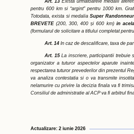
Art. 13
Exista urmatoarele medalii afere
pentru 600 km si “argint” pentru 1000 km. Grafi
Totodata, exista si medalia
Super Randonneur
BREVETE
(200, 300, 400 și 600 km)
in acel
(formularul de solicitare a titlului completat pentr
Art. 14
In caz de descalificare, taxa de par
Art. 15
La inscriere, participantii trebuie
organizator a tuturor aspectelor aparute inain
respectarea tuturor prevederilor din prezentul 
va analiza contestatia si o va transmite insot
nelamurire cu privire la decizia finala va fi tri
Consiliul de administratie al ACP va fi arbitrul fi
Actualizare: 2 iunie 2026