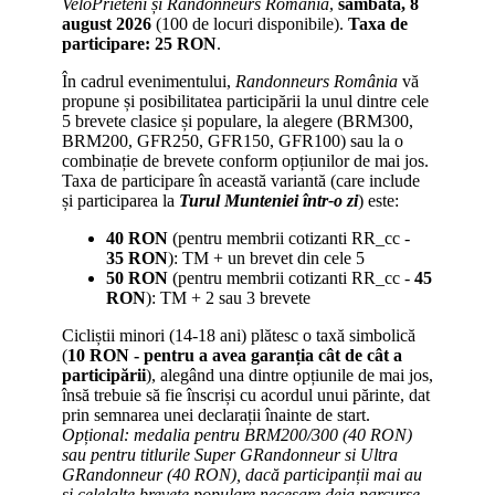
VeloPrieteni și Randonneurs România
,
sâmbătă, 8
august 2026
(100 de locuri disponibile).
Taxa de
participare: 25 RON
.
În cadrul evenimentului,
Randonneurs România
vă
propune și posibilitatea participării la unul dintre cele
5 brevete clasice și populare, la alegere (BRM300,
BRM200, GFR250, GFR150, GFR100) sau la o
combinație de brevete conform opțiunilor de mai jos.
Taxa de participare în această variantă (care include
și participarea la
Turul Munteniei într-o zi
) este:
40 RON
(p
entru membrii cotizanti RR_cc -
35 RON
): TM + un brevet din cele 5
50 RON
(p
entru membrii cotizanti RR_cc -
45
RON
): TM + 2 sau 3 brevete
Cicliștii minori (14-18 ani) plătesc o taxă simbolică
(
10 RON - pentru a avea garanția cât de cât a
participării
), alegând una dintre opțiunile de mai jos,
însă trebuie să fie înscriși cu acordul unui părinte, dat
prin semnarea unei declarații înainte de start.
Opțional: medalia pentru BRM200/300 (40 RON)
sau pentru titlurile Super GRandonneur si Ultra
GRandonneur (40 RON), dacă participanții mai au
și celelalte brevete populare necesare deja parcurse.