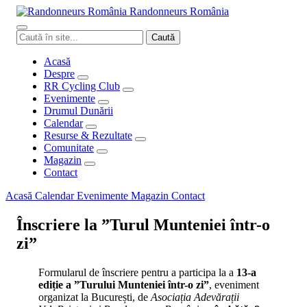
Randonneurs
Ro
mâ
nia
Caută
Caută
în
site
Acasă
Despre
RR Cycling Club
Evenimente
Drumul Dunării
Calendar
Resurse & Rezultate
Comunitate
Magazin
Contact
Acasă
Calendar
Evenimente
Magazin
Contact
Înscriere la ”Turul Munteniei într-o
zi”
Formularul de înscriere pentru a participa la a
13-a
ediție a ”Turului Munteniei într-o zi”
, eveniment
organizat la București, de
Asociația Adevărații