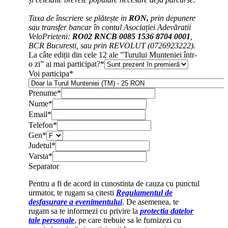
Taxa de înscriere se plătește in
RON,
prin depunere
sau transfer bancar în contul Asociației Adevăratii
VeloPrieteni:
RO02 RNCB 0085 1536 8704 0001
,
BCR Bucuresti, sau prin REVOLUT (0726923222).
La câte ediții din cele 12 ale ”Turului Munteniei într-
o zi” ai mai participat?
*
Voi participa
*
Prenume
*
Nume
*
Email
*
Telefon
*
Gen
*
Judetul
*
Varsta
*
Separator
Pentru a fi de acord in cunostinta de cauza cu punctul
urmator, te rugam sa citesti
Regulamentul de
desfasurare a evenimentului
. De asemenea, te
rugam sa te informezi cu privire la
protectia datelor
tale personale
, pe care trebuie sa le furnizezi cu