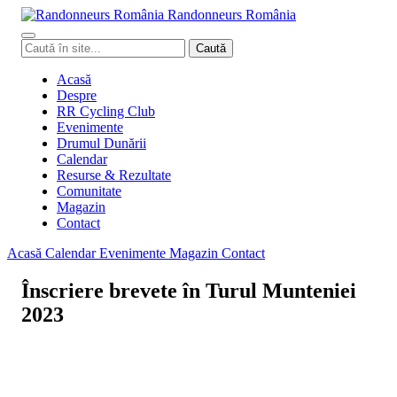
Randonneurs
Ro
mâ
nia
Caută
Caută
în
site
Acasă
Despre
RR Cycling Club
Evenimente
Drumul Dunării
Calendar
Resurse & Rezultate
Comunitate
Magazin
Contact
Acasă
Calendar
Evenimente
Magazin
Contact
Înscriere brevete în Turul Munteniei
2023