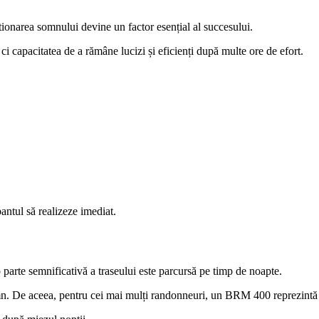
area somnului devine un factor esențial al succesului.
 ci capacitatea de a rămâne lucizi și eficienți după multe ore de efort.
antul să realizeze imediat.
arte semnificativă a traseului este parcursă pe timp de noapte.
u somn. De aceea, pentru cei mai mulți randonneuri, un BRM 400 reprezi