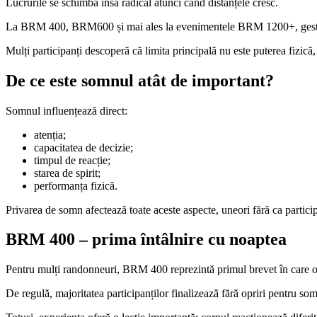
Lucrurile se schimbă însă radical atunci când distanțele cresc.
La BRM 400, BRM600 și mai ales la evenimentele BRM 1200+, gestion
Mulți participanți descoperă că limita principală nu este puterea fizică,
De ce este somnul atât de important?
Somnul influențează direct:
atenția;
capacitatea de decizie;
timpul de reacție;
starea de spirit;
performanța fizică.
Privarea de somn afectează toate aceste aspecte, uneori fără ca particip
BRM 400 – prima întâlnire cu noaptea
Pentru mulți randonneuri, BRM 400 reprezintă primul brevet în care o p
De regulă, majoritatea participanților finalizează fără opriri pentr