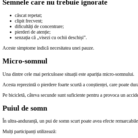
Semnele care nu trebuie ignorate
căscat repetat;
clipit frecvent;
dificultăți de concentrare;
pierderi de atenție;
senzația că „visezi cu ochii deschiși”.
Aceste simptome indică necesitatea unei pauze.
Micro-somnul
Una dintre cele mai periculoase situații este apariția micro-somnului.
Acesta reprezintă o pierdere foarte scurtă a conștienței, care poate du
Pe bicicletă, câteva secunde sunt suficiente pentru a provoca un accid
Puiul de somn
În ultra-anduranță, un pui de somn scurt poate avea efecte remarcabile
Mulți participanți utilizează: