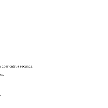
ra doar câteva secunde.
ent.
.