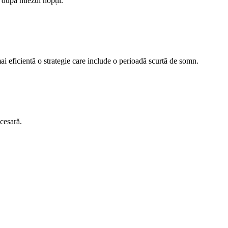
t după miezul nopții.
mai eficientă o strategie care include o perioadă scurtă de somn.
cesară.