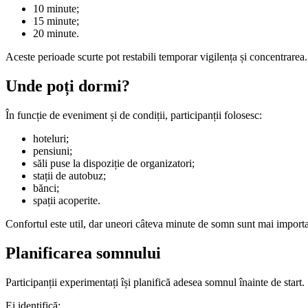
10 minute;
15 minute;
20 minute.
Aceste perioade scurte pot restabili temporar vigilența și concentrarea.
Unde poți dormi?
În funcție de eveniment și de condiții, participanții folosesc:
hoteluri;
pensiuni;
săli puse la dispoziție de organizatori;
stații de autobuz;
bănci;
spații acoperite.
Confortul este util, dar uneori câteva minute de somn sunt mai important
Planificarea somnului
Participanții experimentați își planifică adesea somnul înainte de start.
Ei identifică: