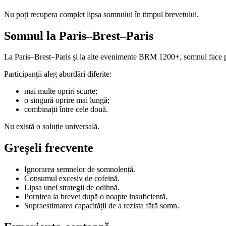
Nu poți recupera complet lipsa somnului în timpul brevetului.
Somnul la Paris–Brest–Paris
La Paris–Brest–Paris și la alte evenimente BRM 1200+, somnul face pa
Participanții aleg abordări diferite:
mai multe opriri scurte;
o singură oprire mai lungă;
combinații între cele două.
Nu există o soluție universală.
Greșeli frecvente
Ignorarea semnelor de somnolență.
Consumul excesiv de cofeină.
Lipsa unei strategii de odihnă.
Pornirea la brevet după o noapte insuficientă.
Supraestimarea capacității de a rezista fără somn.