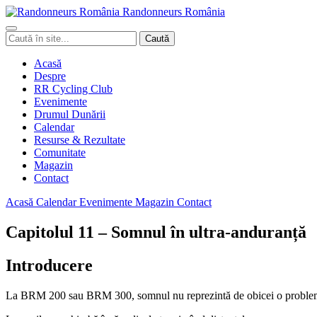
Randonneurs
Ro
mâ
nia
Caută
Caută
în
site
Acasă
Despre
RR Cycling Club
Evenimente
Drumul Dunării
Calendar
Resurse & Rezultate
Comunitate
Magazin
Contact
Acasă
Calendar
Evenimente
Magazin
Contact
Capitolul 11 – Somnul în ultra-anduranță
Introducere
La BRM 200 sau BRM 300, somnul nu reprezintă de obicei o problemă.