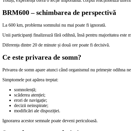
Totuși, experiența oferă o lecție importantă: corpul reacționează diferi
BRM600 – schimbarea de perspectivă
La 600 km, problema somnului nu mai poate fi ignorată.
Unii participanți finalizează fără odihnă, însă pentru majoritatea este 
Diferența dintre 20 de minute și două ore poate fi decisivă.
Ce este privarea de somn?
Privarea de somn apare atunci când organismul nu primește odihna ne
Simptomele pot apărea treptat:
somnolență;
scăderea atenției;
erori de navigație;
decizii neinspirate;
modificări ale dispoziției.
Ignorarea acestor semnale poate deveni periculoasă.