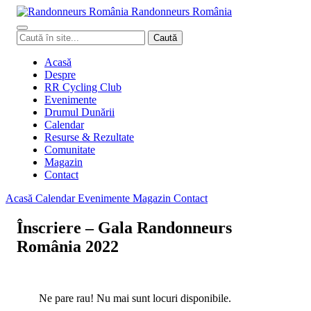
Randonneurs
Ro
mâ
nia
Caută
Caută
în
site
Acasă
Despre
RR Cycling Club
Evenimente
Drumul Dunării
Calendar
Resurse & Rezultate
Comunitate
Magazin
Contact
Acasă
Calendar
Evenimente
Magazin
Contact
Înscriere – Gala Randonneurs
România 2022
Ne pare rau! Nu mai sunt locuri disponibile.