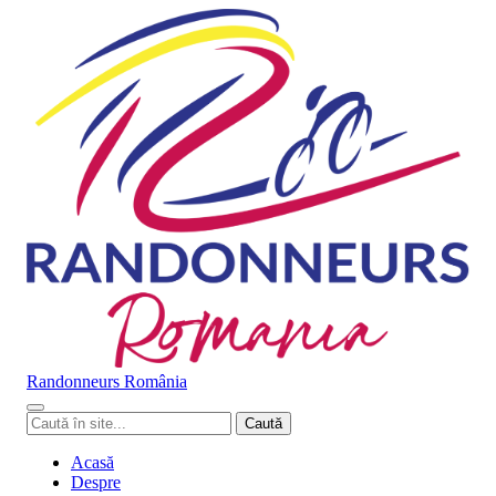
Randonneurs
Ro
mâ
nia
Caută
Caută
în
site
Acasă
Despre