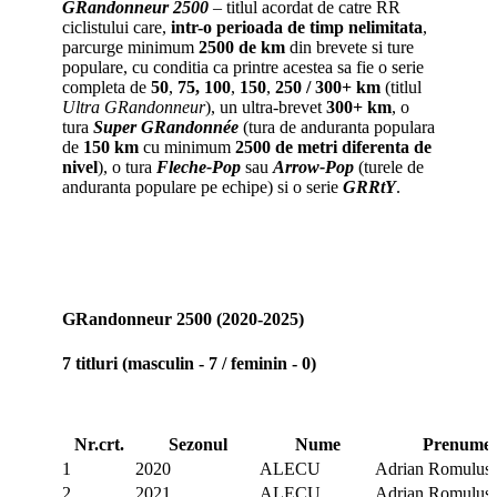
GRandonneur 2500
– titlul acordat de catre RR
ciclistului care,
intr-o perioada de timp nelimitata
,
parcurge minimum
2500 de km
din brevete si ture
populare, cu conditia ca printre acestea sa fie o serie
completa de
50
,
75,
100
,
150
,
250 / 300+ km
(titlul
Ultra GRandonneur
), un ultra-brevet
300+ km
, o
tura
Super GRandonnée
(tura de anduranta populara
de
150 km
cu minimum
2500 de metri
diferenta de
nivel
), o tura
Fleche-Pop
sau
Arrow-Pop
(turele de
anduranta populare pe echipe) si o serie
GRRtY
.
GRandonneur 2500 (2020-2025)
7 titluri (masculin - 7 / feminin - 0)
Nr.crt.
Sezonul
Nume
Prenume
1
2020
ALECU
Adrian Romulus
2
2021
ALECU
Adrian Romulus