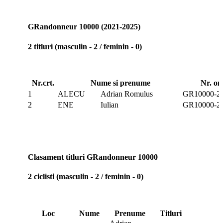
GRandonneur 10000 (2021-2025)
2 titluri (masculin - 2 / feminin - 0)
Nr.crt.
Nume si prenume
Nr. om
1
ALECU
Adrian Romulus
GR10000-20
2
ENE
Iulian
GR10000-20
Clasament titluri GRandonneur 10000
2 ciclisti (masculin - 2 / feminin - 0)
Loc
Nume
Prenume
Titluri