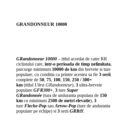
GRANDONNEUR 10000
GRandonneur 10000
– titlul acordat de catre RR
ciclistului care,
intr-o perioada de timp nelimitata
,
parcurge minimum
10000 de km
din brevete si ture
populare, cu conditia ca printre acestea sa fie
3 serii
complete de
50
,
75
,
100
,
150
,
250 / 300+
km
(titlul
Ultra GRandonneur
),
3
ultra-brevete
populare
GFR300+
,
3
ture
Super
GRandonnée
(tura de anduranta populara de
150
km
cu minimum
2500 de metri
elevatie
),
3
ture
Fleche-Pop
sau
Arrow-Pop
(ture de anduranta
populare pe echipe) si
3
serii
GRRtY
.