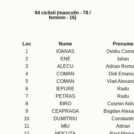
94 ciclisti (masculin - 78 /
feminin - 16)
Loc
Nume
Prenume
1
IOANAS
Ovidiu Corne
2
ENE
Iulian
3
ALECU
Adrian Romu
4
COMAN
Didi Emanu
5
COMAN
Vlad Alexan
6
IEPURE
Radu
7
PETRAS
Radu
8
BIRO
Cosmin Adri
9
CEAPRAGA
Bogdan Alexa
10
DUMITRIU
Constanti
11
MIU
Adrian
12
MOCUTA
Raul Manu