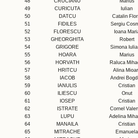
48
CRUCIANU
Marius
49
CURICUTA
Iulian
50
DATCU
Catalin Flor
51
FIDILES
Sergiu Cos
52
FLORESCU
Ioana Mari
53
GHEORGHITA
Robert
54
GRIGORE
Simona Iuli
55
HOARA
Marius
56
HORVATH
Raluca Miha
57
HRITCU
Alina Mioa
58
IACOB
Andrei Bog
59
IANULIS
Cristian
60
ILIESCU
Onut
61
IOSEP
Cristian
62
ISTRATE
Cornel Valen
63
LUPU
Adelina Miha
64
MANAILA
Cristian
65
MITRACHE
Emanuela