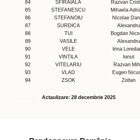
84
SFIRAIALA
Razvan Crist
85
STEFANESCU
Mihaela Adri
86
STEFANOIU
Nicolae Dan
87
SURDICA
Alexandru
88
TUI
Bogdan Nico
89
VASILE
Alexandru
90
VELE
Irina Lored
91
VINTILA
Ionut
92
VITELARIU
Razvan Mih
93
VLAD
Eugen Nicu
94
ZSOK
Zoltan
Actaulizare: 28 decembrie 2025