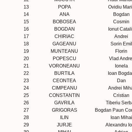
13
POPA
Ovidiu Mar
14
ANA
Bogdan
15
BOBOSEA
Cosmin
16
BOGDAN
Ionut Catal
17
CHIRIAC
Andrei
18
GAGEANU
Sorin Emi
19
MUNTEANU
Florin
20
POPESCU
Vlad Andre
21
VORONEANU
Ionela
22
BURTILA
Ioan Bogd
23
CEONTEA
Dan
24
CIMPEANU
Andrei Mih
25
CONSTANTIN
Cristian
26
GAVRILA
Tiberiu Ser
27
GRIGORAS
Bogdan Paun Con
28
ILIN
Ioan Miha
29
JURJE
Alexandru I