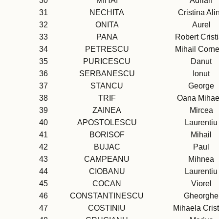
30
MIHAI
Adrian
31
NECHITA
Cristina Ali
32
ONITA
Aurel
33
PANA
Robert Crist
34
PETRESCU
Mihail Corne
35
PURICESCU
Danut
36
SERBANESCU
Ionut
37
STANCU
George
38
TRIF
Oana Mihae
39
ZAINEA
Mircea
40
APOSTOLESCU
Laurentiu
41
BORISOF
Mihail
42
BUJAC
Paul
43
CAMPEANU
Mihnea
44
CIOBANU
Laurentiu
45
COCAN
Viorel
46
CONSTANTINESCU
Gheorghe
47
COSTINIU
Mihaela Crist