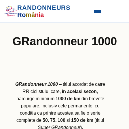
RANDONNEURS
Ro
mâ
nia
GRandonneur 1000
GRandonneur 1000
– titlul acordat de catre
RR ciclistului care,
in acelasi sezon
,
parcurge minimum
1000 de km
din brevete
populare, inclusiv cele permanente, cu
conditia ca printre acestea sa fie o serie
completa de
50
,
75, 100
si
150 de km
(titlul
Super GRandonneur
).