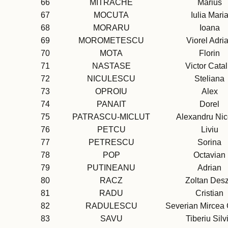
66
MITRACHE
Marius
67
MOCUTA
Iulia Mari
68
MORARU
Ioana
69
MOROMETESCU
Viorel Adri
70
MOTA
Florin
71
NASTASE
Victor Catal
72
NICULESCU
Steliana
73
OPROIU
Alex
74
PANAIT
Dorel
75
PATRASCU-MICLUT
Alexandru Nic
76
PETCU
Liviu
77
PETRESCU
Sorina
78
POP
Octavian
79
PUTINEANU
Adrian
80
RACZ
Zoltan Des
81
RADU
Cristian
82
RADULESCU
Severian Mircea
83
SAVU
Tiberiu Silv