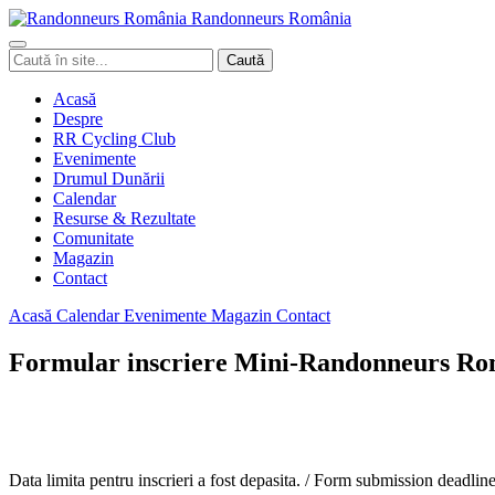
Randonneurs
Ro
mâ
nia
Caută
Caută
în
site
Acasă
Despre
RR Cycling Club
Evenimente
Drumul Dunării
Calendar
Resurse & Rezultate
Comunitate
Magazin
Contact
Acasă
Calendar
Evenimente
Magazin
Contact
Formular inscriere Mini-Randonneurs Ro
Data limita pentru inscrieri a fost depasita. / Form submission deadlin