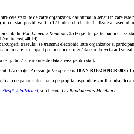
ntre cele stabilite de catre organizator, dar numai in sensul in care este 
(primul start posibil va fi in 12 iunie cu limita de finalizare a traseului in
 ai clubului
Randonneurs Romania
,
35 lei
pentru participantii cu varsta
ui (contracost,
40 lei
);
curgerii traseului, se transmit electronic intre organizator si participan
tre fiecare participant prin inscrierea orei / datei in brevet-card si reali
u cel putin 7 zile inainte de data aleasa pentru start.
contul Asociației Adevărații Veloprieteni:
IBAN RO02 RNCB 0085 153
u, foaia de parcurs, declaratia pe propria raspundere vor fi trimise fieca
evăraţii
VeloPrieteni
, sub licenta
Les Randonneurs Mondiaux
.