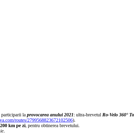
 participarii la
provocarea anului 2021
: ultra-brevetul
Ro-Velo 360° T
rava.com/routes/2799568823672102506
).
200 km pe zi
, pentru obtinerea brevetului.
ie
.