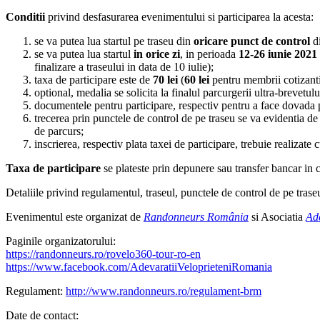
Conditii
privind desfasurarea evenimentului si participarea la acesta:
se va putea lua startul pe traseu din
oricare punct de control
di
se va putea lua startul
in orice zi
, in perioada
12-26 iunie 2021
finalizare a traseului in data de 10 iulie);
taxa de participare este de
70 lei
(
60 lei
pentru membrii cotizanti
optional, medalia se solicita la finalul parcurgerii ultra-brevetul
documentele pentru participare, respectiv pentru a face dovada par
trecerea prin punctele de control de pe traseu se va evidentia de ca
de parcurs;
inscrierea, respectiv plata taxei de participare, trebuie realizate c
Taxa de participare
se plateste prin depunere sau transfer bancar in 
Detaliile privind regulamentul, traseul, punctele de control de pe trase
Evenimentul este organizat de
Randonneurs România
si Asociatia
Ad
Paginile organizatorului:
https://randonneurs.ro/rovelo360-tour-ro-en
https://www.facebook.com/AdevaratiiVeloprieteniRomania
Regulament:
http://www.randonneurs.ro/regulament-brm
Date de contact: