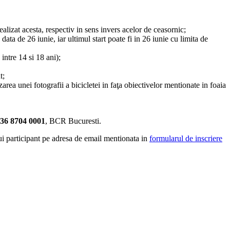
realizat acesta, respectiv in sens invers acelor de ceasornic;
 data de 26 iunie, iar ultimul start poate fi in 26 iunie cu limita de
 intre 14 si 18 ani);
t;
zarea unei fotografii a bicicletei in faţa obiectivelor mentionate in foaia
6 8704 0001
, BCR Bucuresti.
rui participant pe adresa de email mentionata in
formularul de inscriere