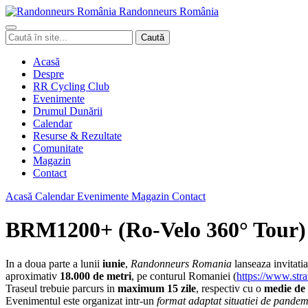
Randonneurs
Ro
mâ
nia
Caută
Caută
în
site
Acasă
Despre
RR Cycling Club
Evenimente
Drumul Dunării
Calendar
Resurse & Rezultate
Comunitate
Magazin
Contact
Acasă
Calendar
Evenimente
Magazin
Contact
BRM1200+ (Ro-Velo 360° Tour)
In a doua parte a lunii
iunie
,
Randonneurs Romania
lanseaza invitatia
aproximativ
18.000 de metri
, pe conturul Romaniei (
https://www.st
Traseul trebuie parcurs in
maximum 15 zile
, respectiv cu o
medie de 
Evenimentul este organizat intr-un
format adaptat situatiei de pandem