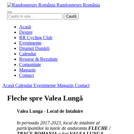
Randonneurs
Ro
mâ
nia
Caută
Caută
în
site
Acasă
Despre
RR Cycling Club
Evenimente
Drumul Dunării
Calendar
Resurse & Rezultate
Comunitate
Magazin
Contact
Acasă
Calendar
Evenimente
Magazin
Contact
Fleche spre Valea Lungă
Valea Lunga - Locul de Intalnire
In perioada 2017-2023, locul de intalnire al
participantilor la turele de anduranta
FLECHE /
TRACE ROMANIA
a fost
VALEA LUNGA
,