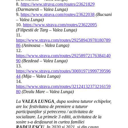
8.
https://www.strava.com/routes/23621829
(Darmanesti – Valea Lunga)
9.
https://www.strava.com/routes/23622038
(Bucsani
– Valea Lunga)
10.
https://www.strava.com/routes/23622095
(Filipestii de Targ – Valea Lunga)
11.
https://www.strava.com/routes/29258943978180789
86
(Aninoasa – Valea Lunga)
12.
https://www.strava.com/routes/29258972176384140
90
(Bezdead – Valea Lunga)
13.
https://www.strava.com/routes/30691971999739596
44
(Mija – Valea Lunga)
14.
https://www.strava.com/routes/32124132373216159
80
(Dealu Mare – Valea Lunga)
La
VALEA LUNGA
, dupa sosirea tuturor echipelor,
are loc festivitatea de premiere a tuturor
participanților și petrecerea / activitatea de
socializare. La primele 3 editii, activitatea de la
sosire s-a desfasurat in curtea familiei
RADULESCU
. In 2020 si 2021, si din cauza