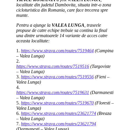
localitate din judetul Dambovita, situata intr-o zona
cicloturistica din Romania, care face trecerea spre
munte.
Pentru a ajunge la
VALEA LUNGA
, traseele
propuse de catre echipe trebuie sa contina la final
una dintre urmatoarele 14 variante de acces catre
aceasta localitate:
1.
https://www.strava.com/routes/7519464
(Campina
– Valea Lunga)
2.
https://www.strava.com/routes/7519516
(Targoviste
– Valea Lunga)
3.
https://www.strava.com/routes/7519556
(Fieni –
Valea Lunga)
4.
https://www.strava.com/routes/7519631
(Darmanesti
– Valea Lunga)
5.
https://www.strava.com/routes/7519670
(Floresti –
Valea Lunga)
6.
https://www.strava.com/routes/23621774
(Breaza
– Valea Lunga)
7.
https://www.strava.com/routes/23621794
(Darmanesti – Valea Lunga)