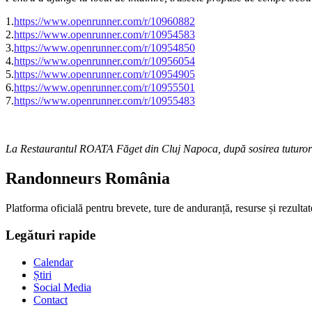
1.
https://www.openrunner.com/r/10960882
2.
https://www.openrunner.com/r/10954583
3.
https://www.openrunner.com/r/10954850
4.
https://www.openrunner.com/r/10956054
5.
https://www.openrunner.com/r/10954905
6.
https://www.openrunner.com/r/10955501
7.
https://www.openrunner.com/r/10955483
La Restaurantul ROATA Făget din Cluj Napoca, după sosirea tuturor echi
Randonneurs România
Platforma oficială pentru brevete, ture de anduranță, resurse și rezultat
Legături rapide
Calendar
Știri
Social Media
Contact