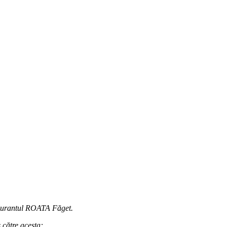
taurantul ROATA Făget.
 către acesta: