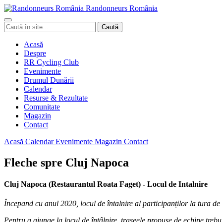
Randonneurs
Ro
mâ
nia
Caută
Caută
în
site
Acasă
Despre
RR Cycling Club
Evenimente
Drumul Dunării
Calendar
Resurse & Rezultate
Comunitate
Magazin
Contact
Acasă
Calendar
Evenimente
Magazin
Contact
Fleche spre Cluj Napoca
Cluj Napoca (Restaurantul Roata Faget) - Locul de Intalnire
Începand cu anul 2020, locul de întalnire al participanților la tura 
Pentru a ajunge la locul de întâlnire, traseele propuse de echipe treb