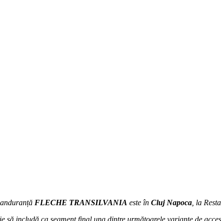
de anduranță
FLECHE TRANSILVANIA
este în
Cluj Napoca
, la Res
uie să includă ca segment final una dintre următoarele variante de acces