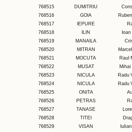
768515
DUMITRIU
Cons
768516
GOIA
Ruben
768517
IEPURE
R
768518
ILIN
Ioan
768519
MANAILA
Cri
768520
MITRAN
Marcel
768521
MOCUTA
Raul 
768522
MUSAT
Mihai
768523
NICULA
Radu V
768524
NICULA
Radu V
768525
ONITA
Au
768526
PETRAS
R
768527
TANASE
Lor
768528
TITEI
Dra
768529
VISAN
Iulian