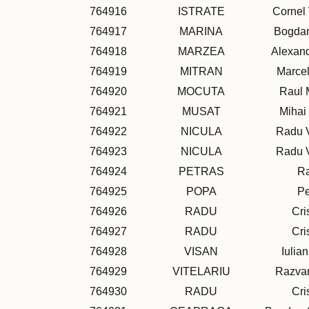
764916
ISTRATE
Cornel 
764917
MARINA
Bogdan
764918
MARZEA
Alexand
764919
MITRAN
Marcel
764920
MOCUTA
Raul 
764921
MUSAT
Mihai
764922
NICULA
Radu V
764923
NICULA
Radu V
764924
PETRAS
R
764925
POPA
Pe
764926
RADU
Cri
764927
RADU
Cri
764928
VISAN
Iulian
764929
VITELARIU
Razvan
764930
RADU
Cri