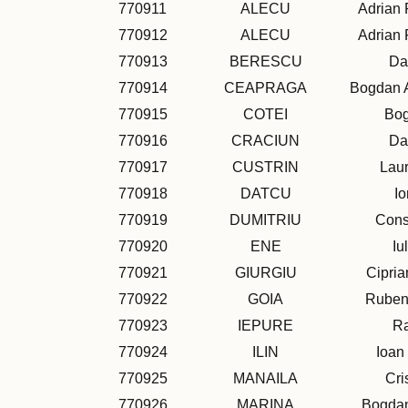
770911
ALECU
Adrian
770912
ALECU
Adrian
770913
BERESCU
Da
770914
CEAPRAGA
Bogdan 
770915
COTEI
Bo
770916
CRACIUN
Da
770917
CUSTRIN
Laur
770918
DATCU
Io
770919
DUMITRIU
Cons
770920
ENE
Iu
770921
GIURGIU
Cipria
770922
GOIA
Ruben
770923
IEPURE
R
770924
ILIN
Ioan
770925
MANAILA
Cri
770926
MARINA
Bogdan