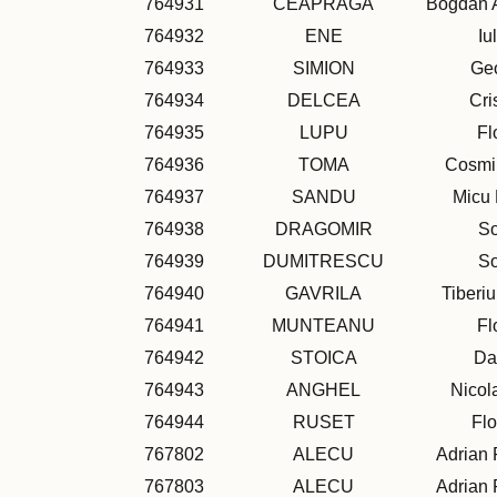
764931
CEAPRAGA
Bogdan 
764932
ENE
Iu
764933
SIMION
Ge
764934
DELCEA
Cri
764935
LUPU
Fl
764936
TOMA
Cosmi
764937
SANDU
Micu 
764938
DRAGOMIR
So
764939
DUMITRESCU
So
764940
GAVRILA
Tiberi
764941
MUNTEANU
Fl
764942
STOICA
Da
764943
ANGHEL
Nicol
764944
RUSET
Flo
767802
ALECU
Adrian
767803
ALECU
Adrian