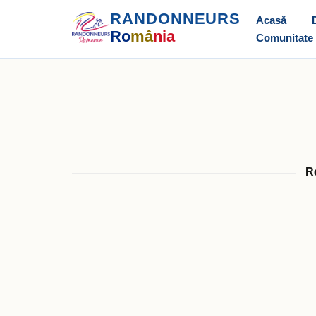
RANDONNEURS
Acasă
Ro
mâ
nia
Comunitate
Re