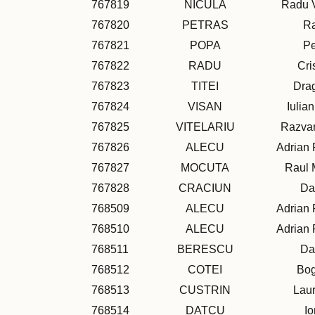
767819
NICULA
Radu V
767820
PETRAS
R
767821
POPA
Pe
767822
RADU
Cri
767823
TITEI
Dra
767824
VISAN
Iulian
767825
VITELARIU
Razvan
767826
ALECU
Adrian
767827
MOCUTA
Raul 
767828
CRACIUN
Da
768509
ALECU
Adrian
768510
ALECU
Adrian
768511
BERESCU
Da
768512
COTEI
Bo
768513
CUSTRIN
Laur
768514
DATCU
Io