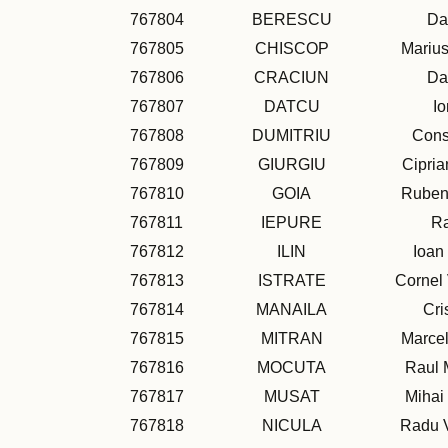
767804
BERESCU
Da
767805
CHISCOP
Marius
767806
CRACIUN
Da
767807
DATCU
Io
767808
DUMITRIU
Cons
767809
GIURGIU
Cipria
767810
GOIA
Ruben
767811
IEPURE
R
767812
ILIN
Ioan
767813
ISTRATE
Cornel 
767814
MANAILA
Cri
767815
MITRAN
Marcel
767816
MOCUTA
Raul 
767817
MUSAT
Mihai
767818
NICULA
Radu V