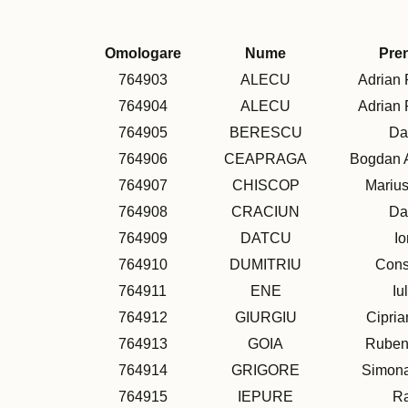
Omologare
Nume
Pre
764903
ALECU
Adrian
764904
ALECU
Adrian
764905
BERESCU
Da
764906
CEAPRAGA
Bogdan 
764907
CHISCOP
Marius
764908
CRACIUN
Da
764909
DATCU
Io
764910
DUMITRIU
Cons
764911
ENE
Iu
764912
GIURGIU
Cipria
764913
GOIA
Ruben
764914
GRIGORE
Simona
764915
IEPURE
R