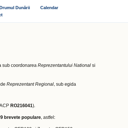
Drumul Dunării
Calendar
ct
nta sub coordonarea
Reprezentantului National
si
e de
Reprezentant Regional
, sub egida
d ACP
RO216041
).
9 brevete populare
, astfel: