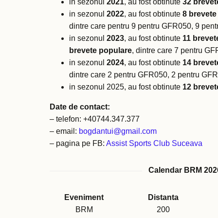
in sezonul
2021
, au fost obtinute
32 brevet
in sezonul
2022
, au fost obtinute
8 brevete
dintre care pentru 9 pentru GFR050, 9 pe
in sezonul
2023
, au fost obtinute
11 brevet
brevete populare
, dintre care 7 pentru 
in sezonul
2024
, au fost obtinute
14 brevet
dintre care 2 pentru GFR050, 2 pentru GF
in sezonul 2025, au fost obtinute
12 brevet
Date de contact:
– telefon: +40744.347.377
– email:
bogdantui@gmail.com
– pagina pe FB:
Assist Sports Club Suceava
Calendar BRM 202
Eveniment
Distanta
BRM
200