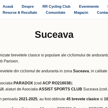
Acasă
Despre
RR Cycling Club
Evenimente
Resurse & Rezultate
Comunitate
Magazin
Conta
Suceava
nizate brevetele clasice si populare ale ciclismului de andura
b Parisien
.
revetele din ciclismul de anduranta in zona
Suceava
, in calitat
Asociatia
PARADOX
(cod
ACP RO216038
);
UI
, alaturi de Asociatia
ASSIST SPORTS CLUB
Suceava (co
 in perioada
2021-2025
, au fost obtinute
45 brevete clasice
si
10