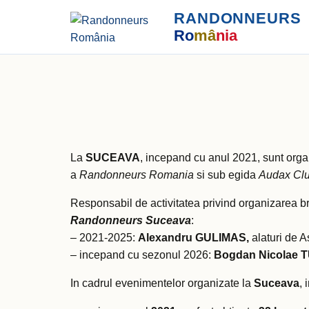
RANDONNEURS
Ro
mâ
nia
La
SUCEAVA
, incepand cu anul 2021, sunt orga
a
Randonneurs Romania
si sub egida
Audax Clu
Responsabil de activitatea privind organizarea b
Randonneurs Suceava
:
– 2021-2025:
Alexandru GULIMAS,
alaturi de 
– incepand cu sezonul 2026:
Bogdan Nicolae T
In cadrul evenimentelor organizate la
Suceava
,