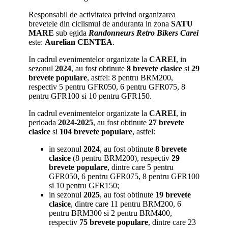
Responsabil de activitatea privind organizarea
brevetele din ciclismul de anduranta in zona
SATU
MARE
sub egida
Randonneurs Retro Bikers Carei
este:
Aurelian CENTEA
.
In cadrul evenimentelor organizate la
CAREI
, in
sezonul
2024
, au fost obtinute
8 brevete clasice
si
29
brevete populare
, astfel: 8 pentru BRM200,
respectiv 5 pentru GFR050, 6 pentru GFR075, 8
pentru GFR100 si 10 pentru GFR150.
In cadrul evenimentelor organizate la
CAREI
, in
perioada
2024-2025
, au fost obtinute
27 brevete
clasice
si
104 brevete populare
,
astfel:
in sezonul
2024
, au fost obtinute
8 brevete
clasice
(8 pentru BRM200), respectiv
29
brevete populare
, dintre care 5 pentru
GFR050, 6 pentru GFR075, 8 pentru GFR100
si 10 pentru GFR150;
in sezonul
2025
, au fost obtinute
19 brevete
clasice
, dintre care 11 pentru BRM200, 6
pentru BRM300 si 2 pentru BRM400,
respectiv
75 brevete populare
, dintre care 23