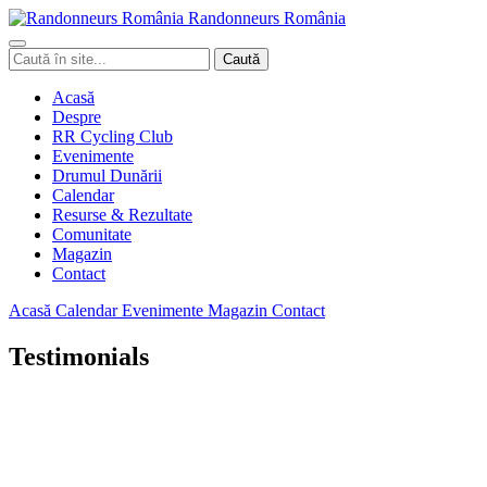
Randonneurs
Ro
mâ
nia
Caută
Caută
în
site
Acasă
Despre
RR Cycling Club
Evenimente
Drumul Dunării
Calendar
Resurse & Rezultate
Comunitate
Magazin
Contact
Acasă
Calendar
Evenimente
Magazin
Contact
Testimonials